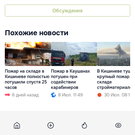
Обсуждения
Похожие новости
Пожар на складе в
Пожар в Каушанах
В Кишиневе туша
Кишиневе полностью
потушен при
крупный пожар н
потушили спустя 25
содействии
складе
часов
карабинеров
стройматериалов
6 дней назад
8 Июл. 11:49
30 Июл. 08:11
Infotag
10 июня 2026, 11:50
14 178