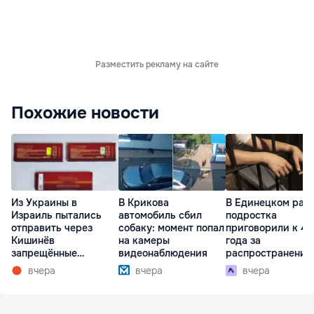
Разместить рекламу на сайте
Похожие новости
Из Украины в
В Крикова
В Единецком рай
Израиль пытались
автомобиль сбил
подростка
отправить через
собаку: момент попал
приговорили к 4,
Кишинёв
на камеры
года за
запрещённые
видеонаблюдения
распространение
препараты
наркотиков
вчера
вчера
вчера