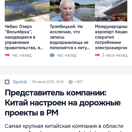
Чебан: Озеро
Тромбицкий: Не
Международный
“Восьмёрка”,
исключаю, что
аэропорт Кишине
находящееся в
запасы
сократил
управлении
водохранилища не
потребление
правительства, в
пополнятся к лету
электроэнергии
запустении
2027 года
час назад
час назад
3 часа назад
Sputnik
30 июня 2015, 14:51
1 697
Представитель компании:
Китай настроен на дорожные
проекты в РМ
Самая крупная китайская компания в области