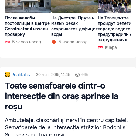
После жалобы
На Днестре, Пруте и
На Телецентре
постоялицы в центре
малых реках
пройдут репетиц
Constructorul начали
сохраняется дефицит
парада: водителе
проверку
воды
предупредили о
затруднениях
5 часов назад
5 часов назад
вчера
Realitatea
30 июня 2015, 14:45
665
Toate semafoarele dintr-o
intersecție din oraș aprinse la
roșu
Ambuteiaje, claxonări și nervi în centru capitalei.
Semafoarele de la intersecția străzilor Bodoni și
Șciusev sunt toate roșii.