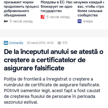
призывает мэрии
Молдовы в ЕС: Нас не
нужен каждый из
продолжить процесс
блокирует ни одно
вас, чтобы строит
добровольного
государство
более сильные
объединения
сообщества
5 часов назад
5 часов назад
вчера
Unimedia
30 июня 2015, 14:53
573
De la începutul anului se atestă o
creștere a certificatelor de
asigurare falsificate
Poliția de frontieră a înregistrat o creștere a
numărului de certificate de asigurare falsificate.
POtrivit oamenilor legii, acest fapt a fost cauzat
de creșterea fluxului de persoane în perioada
sezonului estival.