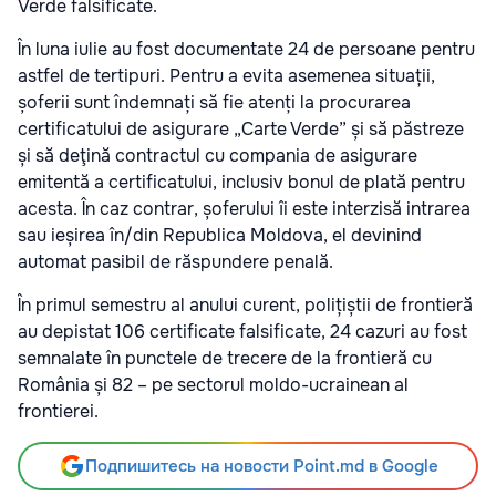
Verde falsificate.
În luna iulie au fost documentate 24 de persoane pentru
astfel de tertipuri. Pentru a evita asemenea situații,
șoferii sunt îndemnați să fie atenți la procurarea
certificatului de asigurare „Carte Verde” și să păstreze
și să deţină contractul cu compania de asigurare
emitentă a certificatului, inclusiv bonul de plată pentru
acesta. În caz contrar, șoferului îi este interzisă intrarea
sau ieșirea în/din Republica Moldova, el devinind
automat pasibil de răspundere penală.
În primul semestru al anului curent, polițiștii de frontieră
au depistat 106 certificate falsificate, 24 cazuri au fost
semnalate în punctele de trecere de la frontieră cu
România și 82 – pe sectorul moldo-ucrainean al
frontierei.
Подпишитесь на новости Point.md в Google