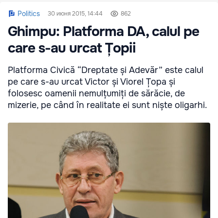
Politics
30 июня 2015, 14:44
862
Ghimpu: Platforma DA, calul pe
care s-au urcat Țopii
Platforma Civică “Dreptate și Adevăr” este calul
pe care s-au urcat Victor și Viorel Țopa și
folosesc oamenii nemulțumiți de sărăcie, de
mizerie, pe când în realitate ei sunt niște oligarhi.