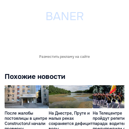
Разместить рекламу на сайте
Похожие новости
После жалобы
На Днестре, Пруте и
На Телецентре
постоялицы в центре
малых реках
пройдут репетиц
Constructorul начали
сохраняется дефицит
парада: водителе
проверку
воды
предупредили о