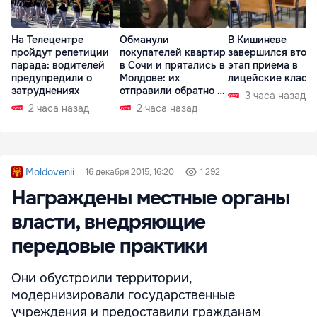
На Телецентре
Обманули
В Кишиневе
пройдут репетиции
покупателей квартир
завершился втор
парада: водителей
в Сочи и прятались в
этап приема в
предупредили о
Молдове: их
лицейские класс
затруднениях
отправили обратно в
3 часа назад
РФ
2 часа назад
2 часа назад
Moldovenii
16 декабря 2015, 16:20
1 292
Награждены местные органы
власти, внедряющие
передовые практики
Они обустроили территории,
модернизировали государственные
учреждения и предоставили гражданам