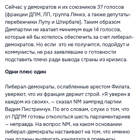
Сейчас у демократов и их союзников 37 голосов
(фракции ДПМ, ЛП, группа Лянкэ, а также депутаты-
перебежчики Лупу и Штирбате). Таким образом
Демпартии не хватает минимум еще 14 голосов,
которые ей бы хотелось обеспечить за счет либерал-
демократов. Но если это не получится, подойдут и
коммунисты, не раз заявлявшие о готовности
подставить плечо ради вывода страны из кризиса.
Одни плюс один
Либерал-демократы, ослабленные арестом Филата,
уверяют, что их фракция держит строй. «Я уверен в
каждом из своих», — сказал NM зампред партии
Вадим Пистринчук. По его словам, слухи о том, что
от ЛДПМ готовы отколоться шесть парламентариев
— неправда. На вопрос NM, на каком основании
либерал-демократы настаивают на том, что именно
они должны выдвигать кандидата в премьеры,