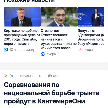
Похожие новости
Киртоакэ не добился
Стояногло:
Депутат от
прекращения дела от
Ответственность
«Демократии дом
2015 года: Спасибо,
начинается с
Вершинин попал 
дорогая власть
руководства - или не
базу «Миротворц
начинается вовсе
10 часов назад
вчера
вчера
Kp
31 августа 2011, 12:11
647
Соревнования по
национальной борьбе трынта
пройдут в КантемиреОни