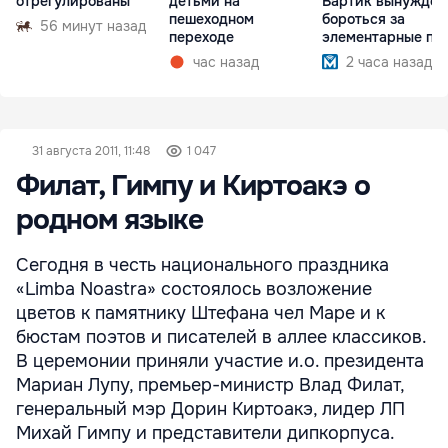
отрегулированы
детьми на
Вартик вынужден
пешеходном
бороться за
56 минут назад
переходе
элементарные пр
час назад
2 часа назад
31 августа 2011, 11:48
1 047
Филат, Гимпу и Киртоакэ о
родном языке
Сегодня в честь национального праздника
«Limba Noastra» состоялось возложение
цветов к памятнику Штефана чел Маре и к
бюстам поэтов и писателей в аллее классиков.
В церемонии приняли участие и.о. президента
Мариан Лупу, премьер-министр Влад Филат,
генеральный мэр Дорин Киртоакэ, лидер ЛП
Михай Гимпу и представители дипкорпуса.