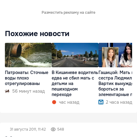
Разместить рекламу на сайте
Похожие новости
Патронаты: Сточные
В Кишиневе водитель
Гашицой: Мать и
воды плохо
едва не сбил мать с
сестра Людмилы
отрегулированы
детьми на
Вартик вынужден
пешеходном
бороться за
56 минут назад
переходе
элементарные пр
час назад
2 часа назад
31 августа 2011, 11:42
548