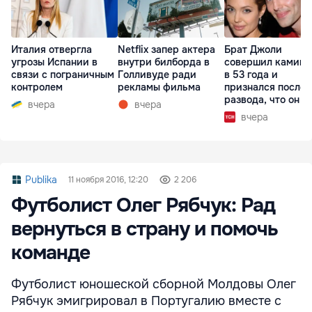
Италия отвергла
Netflix запер актера
Брат Джоли
угрозы Испании в
внутри билборда в
совершил каминг
связи с пограничным
Голливуде ради
в 53 года и
контролем
рекламы фильма
признался после
развода, что он г
вчера
вчера
вчера
Publika
11 ноября 2016, 12:20
2 206
Футболист Олег Рябчук: Рад
вернуться в страну и помочь
команде
Футболист юношеской сборной Молдовы Олег
Рябчук эмигрировал в Португалию вместе с