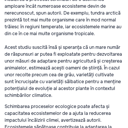
amploare încât numeroase ecosisteme devin de
nerecunoscut, spun autorii. De exemplu, tundra arctică
prezintă tot mai multe organisme care în mod normal
trăiesc în regiuni temperate, iar ecosistemele marine au
din ce în ce mai multe organisme tropicale.
Acest studiu suscită însă și speranța că un mare număr
de răspunsuri ar putea fi exploatate pentru dezvoltarea
unor măsuri de adaptare pentru agricultură și creșterea
animalelor, estimează acești oameni de știință. În cazul
unor recolte precum cea de grâu, varietăți cultivate
sunt încrucișate cu varietăți sălbatice pentru a menține
potențialul de evoluție al acestor plante în contextul
schimbărilor climatice.
Schimbarea proceselor ecologice poate afecta și
capacitatea ecosistemelor de a ajuta la reducerea
impactului încălzirii climei, avertizează autorii.
Ecosistemele sănătoase contribuie la adaptarea la