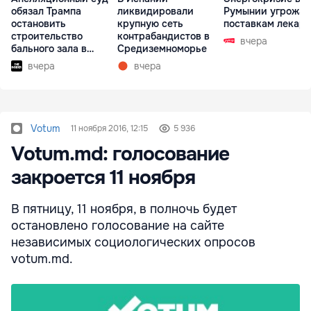
обязал Трампа
ликвидировали
Румынии угрожае
остановить
крупную сеть
поставкам лекарс
строительство
контрабандистов в
вчера
бального зала в
Средиземноморье
Белом доме
вчера
вчера
Votum
11 ноября 2016, 12:15
5 936
Votum.md: голосование
закроется 11 ноября
В пятницу, 11 ноября, в полночь будет
остановлено голосование на сайте
независимых социологических опросов
votum.md.