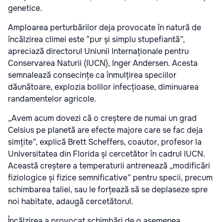
genetice.
Amploarea perturbărilor deja provocate în natură de
încălzirea climei este “pur și simplu stupefiantă”,
apreciază directorul Uniunii Internaționale pentru
Conservarea Naturii (IUCN), Inger Andersen. Acesta
semnalează consecințe ca înmulțirea speciilor
dăunătoare, explozia bolilor infecțioase, diminuarea
randamentelor agricole.
„Avem acum dovezi că o creștere de numai un grad
Celsius pe planetă are efecte majore care se fac deja
simțite”, explică Brett Scheffers, coautor, profesor la
Universitatea din Florida și cercetător în cadrul IUCN.
Această creștere a temperaturii antrenează „modificări
fiziologice și fizice semnificative” pentru specii, precum
schimbarea taliei, sau le forțează să se deplaseze spre
noi habitate, adaugă cercetătorul.
Încălzirea a provocat schimbări de o asemenea