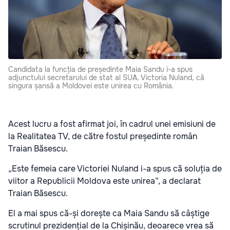
Candidata la funcția de președinte Maia Sandu i-a spus
adjunctului secretarului de stat al SUA, Victoria Nuland, că
singura șansă a Moldovei este unirea cu România.
Acest lucru a fost afirmat joi, în cadrul unei emisiuni de
la Realitatea TV, de către fostul președinte român
Traian Băsescu.
„Este femeia care Victoriei Nuland i-a spus că soluția de
viitor a Republicii Moldova este unirea”, a declarat
Traian Băsescu.
El a mai spus că-și dorește ca Maia Sandu să câștige
scrutinul prezidențial de la Chișinău, deoarece vrea să