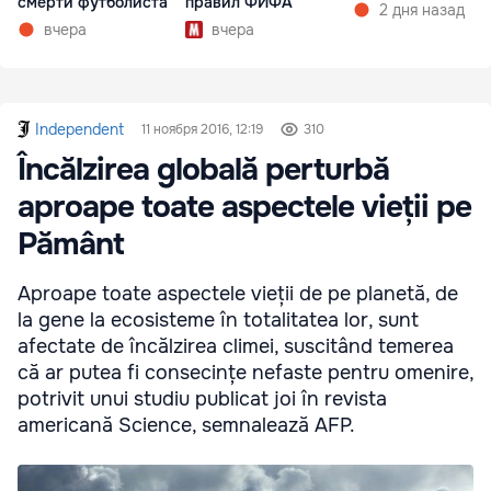
смерти футболиста
правил ФИФА
2 дня назад
вчера
вчера
Independent
11 ноября 2016, 12:19
310
Încălzirea globală perturbă
aproape toate aspectele vieții pe
Pământ
Aproape toate aspectele vieții de pe planetă, de
la gene la ecosisteme în totalitatea lor, sunt
afectate de încălzirea climei, suscitând temerea
că ar putea fi consecințe nefaste pentru omenire,
potrivit unui studiu publicat joi în revista
americană Science, semnalează AFP.