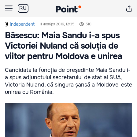
RU
Independent
11 ноября 2016, 12:35
510
Băsescu: Maia Sandu i-a spus
Victoriei Nuland că soluția de
viitor pentru Moldova e unirea
Candidata la funcția de președinte Maia Sandu i-
a spus adjunctului secretarului de stat al SUA,
Victoria Nuland, că singura șansă a Moldovei este
unirea cu România.