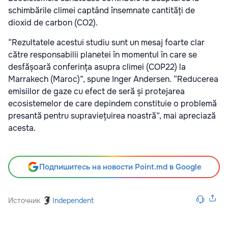
schimbările climei captând însemnate cantități de
dioxid de carbon (CO2).
“Rezultatele acestui studiu sunt un mesaj foarte clar
către responsabilii planetei în momentul în care se
desfășoară conferința asupra climei (COP22) la
Marrakech (Maroc)”, spune Inger Andersen. “Reducerea
emisiilor de gaze cu efect de seră și protejarea
ecosistemelor de care depindem constituie o problemă
presantă pentru supraviețuirea noastră”, mai apreciază
acesta.
Подпишитесь на новости Point.md в Google
Источник
Independent