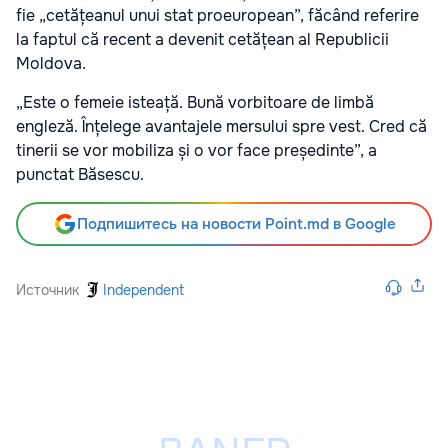
fie „cetățeanul unui stat proeuropean”, făcând referire
la faptul că recent a devenit cetățean al Republicii
Moldova.
„Este o femeie isteață. Bună vorbitoare de limbă
engleză. Înțelege avantajele mersului spre vest. Cred că
tinerii se vor mobiliza și o vor face președinte”, a
punctat Băsescu.
Подпишитесь на новости Point.md в Google
Источник
Independent