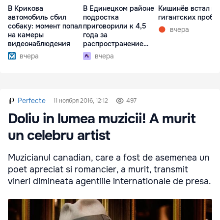
В Крикова
В Единецком районе
Кишинёв встал в
автомобиль сбил
подростка
гигантских пробк
собаку: момент попал
приговорили к 4,5
вчера
на камеры
года за
видеонаблюдения
распространение
наркотиков
вчера
вчера
Perfecte
11 ноября 2016, 12:12
497
Doliu in lumea muzicii! A murit
un celebru artist
Muzicianul canadian, care a fost de asemenea un
poet apreciat si romancier, a murit, transmit
vineri dimineata agentiile internationale de presa.