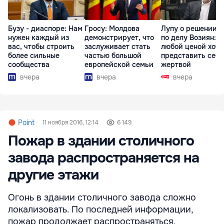
Бузу - диаспоре: Нам
Гросу: Молдова
Лупу о решении с
нужен каждый из
демонстрирует, что
по делу Возиян: 
вас, чтобы строить
заслуживает стать
любой ценой хоче
более сильные
частью большой
представить себя
сообщества
европейской семьи
жертвой
вчера
вчера
вчера
Point
11 ноября 2016, 12:14
6 149
Пожар в здании столичного
завода распространяется на
другие этажи
Огонь в здании столичного завода сложно
локализовать. По последней информации,
пожар продолжает распространяться,