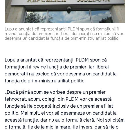
Lupu a anunțat că reprezentanții PLDM spun că formațiunii îi
revine funcția de premier, iar liberal democrații nu exclud că vor
desemna un candidat la funcția de prim-ministru afiliat politic.
Lupu a anunțat că reprezentanții PLDM spun că
formațiunii îi revine funcția de premier, iar liberal
democrații nu exclud că vor desemna un candidat la
funcția de prim-ministru afiliat politic.
„Dacă până acum se vorbea despre un premier
tehnocrat, acum, colegii din PLDM vor ca această
funcție să fie ocupată inclusiv de un premier afiliat
politic. Mai mult, ei vor să desemneze un candidat la
această funcție, dar nu au o formulă clară. Noi solicităm
o formulă, fie de la mic la mare, fie invers, dar să fie o