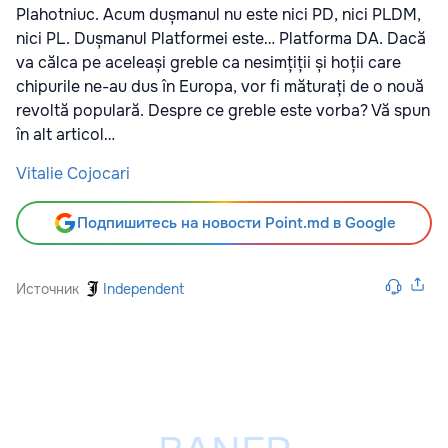
Plahotniuc. Acum dușmanul nu este nici PD, nici PLDM,
nici PL. Dușmanul Platformei este… Platforma DA. Dacă
va călca pe aceleași greble ca nesimțiții și hoții care
chipurile ne-au dus în Europa, vor fi măturați de o nouă
revoltă populară. Despre ce greble este vorba? Vă spun
în alt articol…
Vitalie Cojocari
Подпишитесь на новости Point.md в Google
Источник
Independent