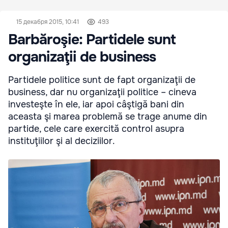
15 декабря 2015, 10:41
493
Barbăroşie: Partidele sunt
organizaţii de business
Partidele politice sunt de fapt organizaţii de
business, dar nu organizaţii politice – cineva
investeşte în ele, iar apoi câştigă bani din
aceasta şi marea problemă se trage anume din
partide, cele care exercită control asupra
instituţiilor şi al deciziilor.