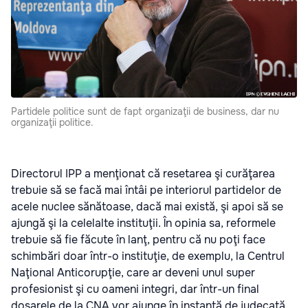
Partidele politice sunt de fapt organizaţii de business, dar nu
organizaţii politice.
Directorul IPP a menţionat că resetarea şi curăţarea
trebuie să se facă mai întâi pe interiorul partidelor de
acele nuclee sănătoase, dacă mai există, şi apoi să se
ajungă şi la celelalte instituţii. În opinia sa, reformele
trebuie să fie făcute în lanţ, pentru că nu poţi face
schimbări doar într-o instituţie, de exemplu, la Centrul
Naţional Anticorupţie, care ar deveni unul super
profesionist şi cu oameni integri, dar într-un final
dosarele de la CNA vor ajunge în instanţă de judecată,