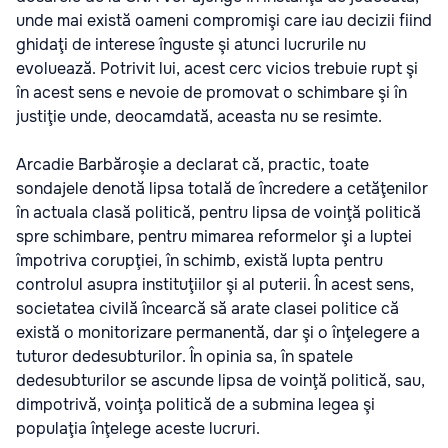
unde mai există oameni compromişi care iau decizii fiind
ghidaţi de interese înguste şi atunci lucrurile nu
evoluează. Potrivit lui, acest cerc vicios trebuie rupt şi
în acest sens e nevoie de promovat o schimbare şi în
justiţie unde, deocamdată, aceasta nu se resimte.
Arcadie Barbăroşie a declarat că, practic, toate
sondajele denotă lipsa totală de încredere a cetăţenilor
în actuala clasă politică, pentru lipsa de voinţă politică
spre schimbare, pentru mimarea reformelor şi a luptei
împotriva corupţiei, în schimb, există lupta pentru
controlul asupra instituţiilor şi al puterii. În acest sens,
societatea civilă încearcă să arate clasei politice că
există o monitorizare permanentă, dar şi o înţelegere a
tuturor dedesubturilor. În opinia sa, în spatele
dedesubturilor se ascunde lipsa de voinţă politică, sau,
dimpotrivă, voinţa politică de a submina legea şi
populaţia înţelege aceste lucruri.