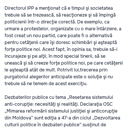
Directorul IPP a menţionat că e timpul şi societatea
trebuie să se trezească, să reacţioneze şi să împingă
politicienii într-o direcţie corectă. De exemplu, ca
urmare a protestelor, organizate cu o mare întârziere, a
fost creat un nou partid, care poate fi o alternativă
pentru cetăţenii care îşi doresc schimbări şi aşteaptă
forţe politice noi. Acest fapt, în opinia sa, trebuie să-i
încurajeze şi pe alţii, în mod special tinerii, să se
unească şi să creeze forţe politice noi, pe care cetăţenii
le aşteaptă atât de mult. Potrivit lui,trecerea prin
purgatoriul alegerilor anticipate este o soluţie şi nu
trebuie să ne temem de acest exerciţiu.
Dezbaterilor publice cu tema „Resetarea sistemului
anti-corupţie: necesităţi şi realităţi. Declaraţia OSC
„Mimarea reformării sistemului justiţiei şi anticorupţie
din Moldova” sunt ediţia a 47-a din ciclul „Dezvoltarea
culturii politice în dezbateri publice” susţinut de