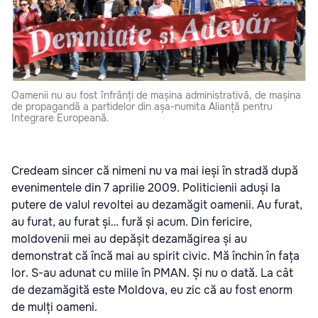
Oamenii nu au fost înfrânți de mașina administrativă, de mașina
de propagandă a partidelor din așa-numita Alianță pentru
Integrare Europeană.
Credeam sincer că nimeni nu va mai ieși în stradă după
evenimentele din 7 aprilie 2009. Politicienii aduși la
putere de valul revoltei au dezamăgit oamenii. Au furat,
au furat, au furat și… fură și acum. Din fericire,
moldovenii mei au depășit dezamăgirea și au
demonstrat că încă mai au spirit civic. Mă închin în fața
lor. S-au adunat cu miile în PMAN. Și nu o dată. La cât
de dezamăgită este Moldova, eu zic că au fost enorm
de mulți oameni.