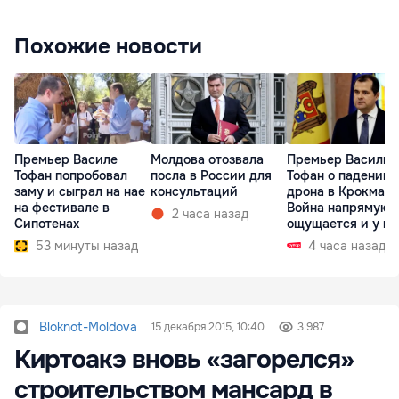
Похожие новости
Премьер Василе
Молдова отозвала
Премьер Василий
Тофан попробовал
посла в России для
Тофан о падении
заму и сыграл на нае
консультаций
дрона в Крокмазе
на фестивале в
Война напрямую
2 часа назад
Сипотенах
ощущается и у на
53 минуты назад
4 часа назад
Bloknot-Moldova
15 декабря 2015, 10:40
3 987
Киртоакэ вновь «загорелся»
строительством мансард в