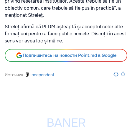
privind resetarea instituțiilor. Acesta trebuie să fie un
obiectiv comun, care trebuie să fie pus în practică”, a
menționat Streleț.
Streleț afirmă că PLDM așteaptă și acceptul celorlalte
formațiuni pentru a face public numele. Discuții în acest
sens vor avea loc și mâine.
Подпишитесь на новости Point.md в Google
Источник
Independent