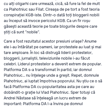
cu alți oligarhi care urmează, cică, să fure la fel de mult
ca Plahotniuc sau Filat. Cireașa de pe tort a fost teoria
conspirației KGB-iste. Dintr-o dată toți bloggerii nobili
au început să invoce pericolul KGB. Ca un fir roșu
găsești această teorie pe toate blogurile despre care
știți că sunt ”nobile”.
Care a fost rezultatul acestor presiuni uriașe? Anume
ele i-au întărâtat pe oameni, iar protestele au luat și mai
tare amploare. În loc să distrugă liderii protestelor,
bloggerii, jurnaliștii, televiziunile nobile i-au făcut
celebri. Liderul protestelor a devenit extrem de popular.
Platforma DA s-a transformat în partid, iar domnul
Plahotniuc… nu înțelege unde a greșit. Repet, domnule
Plahotniuc, ai luptat împotriva poporului. Nu știu ce o să
facă Platforma DA cu popularitatea asta pe care au
dobândit-o grație lui Vlad Plahotniuc. Sper totuși că
Andrei Năstase să înțeleagă un lucru extrem de
important: Platforma DA l-a învins pe domnul