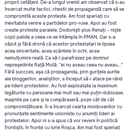
proprii cetățeni. De-a lungul vremii am observat că s-au
încercat multe tactici, chestii de propagandă care să se
compromită aceste proteste. Am fost speriați cu
inevitabila venire a partidelor pro-ruse. Apoi au fost
create proteste paralele, Dodoniști plus Renați – niște
copii palide a ceea ce se întâmpla în PMAN. Dar s-a
văzut și fără dronă că acestor protestatari le lipsea
acea sinceritate, acea scânteie în ochi, acea
nemulțumire reală. Ca să-l parafrazez pe domnul
nepreședinte Rață Mută: ”ei nu aveau ceea nu aveau…”
Fără succces, așa că propaganda, prin gurițele aurite
ale bloggerilor, analiștilor, a început să-i atace pe rând
pe liderii protestelor. Au fost exploatate la maximum
legăturile cu persoane mai mult sau mai puțin dubioase,
mașinile pe care și le cumpăraseră, poze cât de cât
compromițătoare. S-a încercat cearta moldovenilor cu
pronunțate sentimente unioniste cu anumiți lideri ai
protestelor. Apoi ni s-a spus că vor reveni în politică
frontiștii, în frunte cu Iurie Roșca. Am mai fost speriați