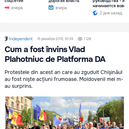
соцсетей
дорогая власть
руководства - ил
начинается вовсе
вчера
вчера
2 дня назад
Independent
15 декабря 2015, 10:39
1 128
Cum a fost învins Vlad
Plahotniuc de Platforma DA
Protestele din acest an care au zguduit Chișinăul
au fost niște acțiuni frumoase. Moldovenii mei m-
au surprins.