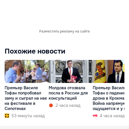
Разместить рекламу на сайте
Похожие новости
Премьер Василе
Молдова отозвала
Премьер Василий
Тофан попробовал
посла в России для
Тофан о падении
заму и сыграл на нае
консультаций
дрона в Крокмазе
на фестивале в
Война напрямую
2 часа назад
Сипотенах
ощущается и у на
53 минуты назад
4 часа назад