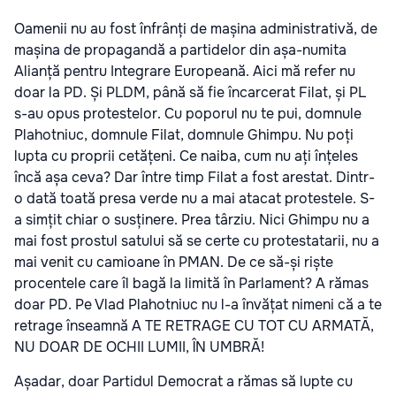
Oamenii nu au fost înfrânți de mașina administrativă, de
mașina de propagandă a partidelor din așa-numita
Alianță pentru Integrare Europeană. Aici mă refer nu
doar la PD. Și PLDM, până să fie încarcerat Filat, și PL
s-au opus protestelor. Cu poporul nu te pui, domnule
Plahotniuc, domnule Filat, domnule Ghimpu. Nu poți
lupta cu proprii cetățeni. Ce naiba, cum nu ați înțeles
încă așa ceva? Dar între timp Filat a fost arestat. Dintr-
o dată toată presa verde nu a mai atacat protestele. S-
a simțit chiar o susținere. Prea târziu. Nici Ghimpu nu a
mai fost prostul satului să se certe cu protestatarii, nu a
mai venit cu camioane în PMAN. De ce să-și riște
procentele care îl bagă la limită în Parlament? A rămas
doar PD. Pe Vlad Plahotniuc nu l-a învățat nimeni că a te
retrage înseamnă A TE RETRAGE CU TOT CU ARMATĂ,
NU DOAR DE OCHII LUMII, ÎN UMBRĂ!
Așadar, doar Partidul Democrat a rămas să lupte cu