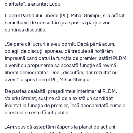
claritate”, a anunțat Lupu.
Liderul Partidului Liberal (PL), Mihai Ghimpu, s-a arătat
nemulțumit de consultări și a spus că părțile vor
continua discuțiile.
„Se pare că lucrurile s-au pornit. Dacă până acum,
colegii de discuții spuneau că trebuie să hotărâm
împreună candidatul la funcția de premier, astăzi PLDM
a venit cu propunerea ca această funcție să revină
liberal democraților. Deci, discutăm, dar rezultat nu
avem”, a spus liderul PL, Mihai Ghimpu.
De partea cealaltă, președintele interimar al PLDM,
Valeriu Streleț, susține că deja există un candidat
înaintat la funcția de premier, însă deocamdată numele
acestuia nu este făcut public.
„Am spus că așteptăm răspuns la planul de acțiuni