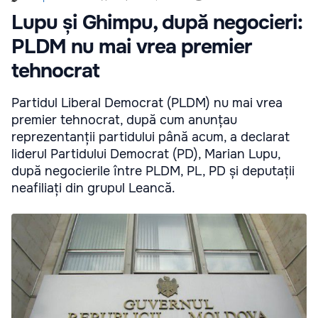
Lupu și Ghimpu, după negocieri:
PLDM nu mai vrea premier
tehnocrat
Partidul Liberal Democrat (PLDM) nu mai vrea
premier tehnocrat, după cum anunțau
reprezentanții partidului până acum, a declarat
liderul Partidului Democrat (PD), Marian Lupu,
după negocierile între PLDM, PL, PD și deputații
neafiliați din grupul Leancă.