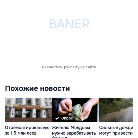
Разместить рекламу на сайте
Похожие новости
Опрос
Отремонтированную
Жителю Молдовы
Сильные дожди
за 1,5 млн леев
нужно зарабатывать
могут привести к