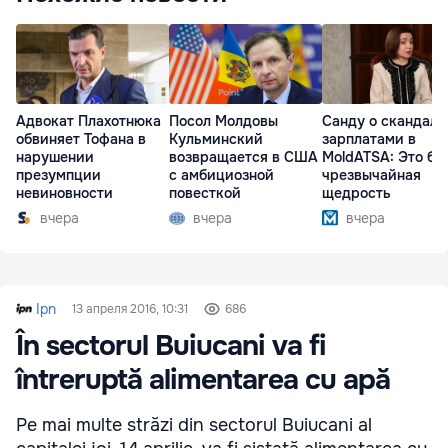
Адвокат Плахотнюка
Посол Молдовы
Санду о скандале
обвиняет Тофана в
Кульминский
зарплатами в
нарушении
возвращается в США
MoldATSA: Это бы
презумпции
с амбициозной
чрезвычайная
невиновности
повесткой
щедрость
вчера
вчера
вчера
Ipn
13 апреля 2016, 10:31
686
În sectorul Buiucani va fi
întreruptă alimentarea cu apă
Pe mai multe străzi din sectorul Buiucani al