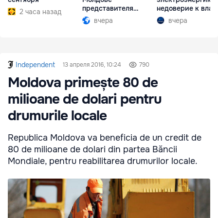
представителя
недоверие к влас
2 часа назад
Южной Осетии
вчера
вчера
Independent
13 апреля 2016, 10:24
790
Moldova primește 80 de
milioane de dolari pentru
drumurile locale
Republica Moldova va beneficia de un credit de
80 de milioane de dolari din partea Băncii
Mondiale, pentru reabilitarea drumurilor locale.