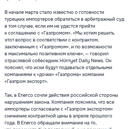
В начале марта стало известно о готовности
турецких импортеров обратиться в арбитражный суд
в том случае, если им не удастся прийти
к соглашению с «Газпромом». «Мы хотим решить
этот вопрос в соответствии с контрактом,
заключенным с «Газпромом», и по возможности
в максимально позитивном ключе», — говорил
отраслевой собеседник Hürriyet Daily News. Он
пояснял, что иски будут подаваться отдельными
компаниями к «дочке» «Газпрома» компании
«Газпром экспорт».
Так, в Enerco сочли действия российской стороны
нарушением закона. Компания поясняла, что все
импортеры согласовали с «Газпром экспортом»
снижение контрактной цены в апреле прошлого
года. В Enerco обращали внимание на то,