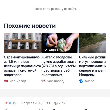
Разместить рекламу на сайте
Похожие новости
Опрос
Отремонтированную
Жителю Молдовы
Сильные дожди
за 1,5 млн леев
нужно зарабатывать
могут привести к
лестницу парламента
$28 731 в год, чтобы
подтоплениям на
оснастят системой
чувствовать себя
севере и в центр
подогрева
счастливым
Молдовы
час назад
час назад
вчера
A-Tv
13 апреля 2016, 10:30
2 760