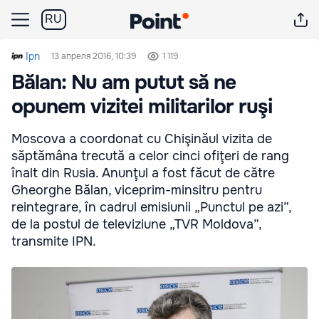
RU
Ipn
13 апреля 2016, 10:39
1 119
Bălan: Nu am putut să ne
opunem vizitei militarilor ruşi
Moscova a coordonat cu Chişinăul vizita de
săptămâna trecută a celor cinci ofiţeri de rang
înalt din Rusia. Anunţul a fost făcut de către
Gheorghe Bălan, viceprim-minsitru pentru
reintegrare, în cadrul emisiunii „Punctul pe azi”,
de la postul de televiziune „TVR Moldova”,
transmite IPN.