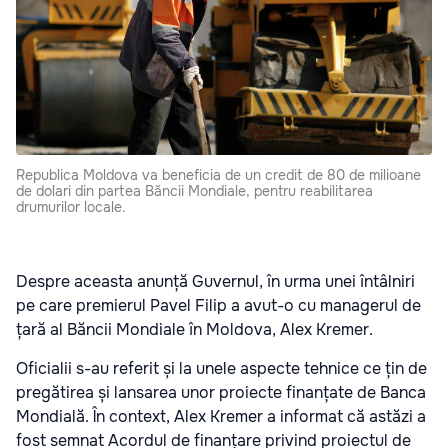
Republica Moldova va beneficia de un credit de 80 de milioane
de dolari din partea Băncii Mondiale, pentru reabilitarea
drumurilor locale.
Despre aceasta anunță Guvernul, în urma unei întâlniri
pe care premierul Pavel Filip a avut-o cu managerul de
țară al Băncii Mondiale în Moldova, Alex Kremer.
Oficialii s-au referit și la unele aspecte tehnice ce țin de
pregătirea și lansarea unor proiecte finanțate de Banca
Mondială. În context, Alex Kremer a informat că astăzi a
fost semnat Acordul de finanțare privind proiectul de