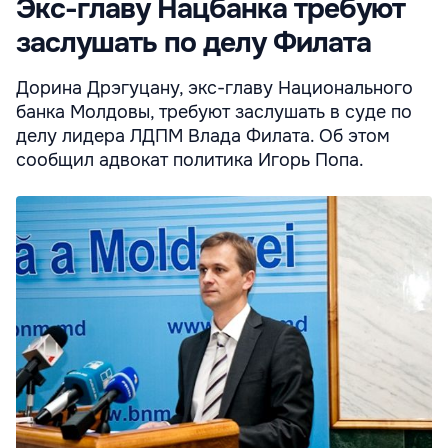
Экс-главу Нацбанка требуют
заслушать по делу Филата
Дорина Дрэгуцану, экс-главу Национального
банка Молдовы, требуют заслушать в суде по
делу лидера ЛДПМ Влада Филата. Об этом
сообщил адвокат политика Игорь Попа.