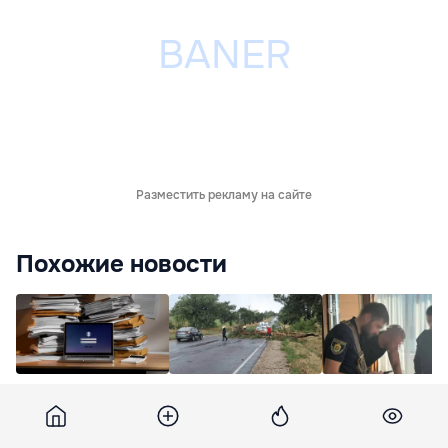
Разместить рекламу на сайте
Похожие новости
В Молдове расширят
В Рече, Ленкауцах и
В Украине задер
услуги электронного
Дрокии
гражданина
архива для бизнеса
заблокированные
Молдовы: помогал
трассы расчистили
банковским