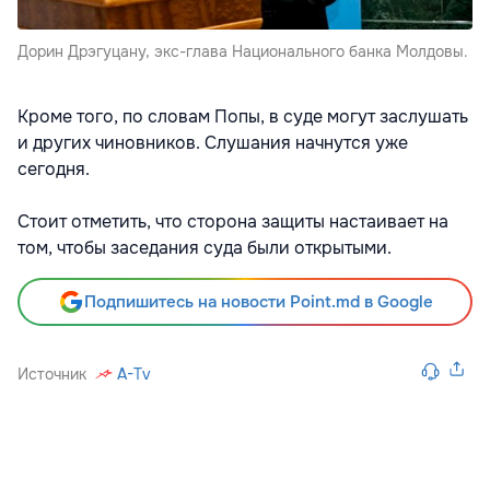
Дорин Дрэгуцану, экс-глава Национального банка Молдовы.
Кроме того, по словам Попы, в суде могут заслушать
и других чиновников. Слушания начнутся уже
сегодня.
Стоит отметить, что сторона защиты настаивает на
том, чтобы заседания суда были открытыми.
Подпишитесь на новости Point.md в Google
Источник
A-Tv