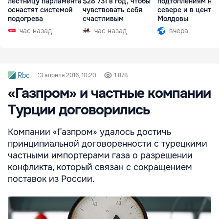
лестницу парламента
$28 731 в год, чтобы
подтоплениям на
оснастят системой
чувствовать себя
севере и в центр
подогрева
счастливым
Молдовы
час назад
час назад
вчера
Rbc
13 апреля 2016, 10:20
1 878
«Газпром» и частные компании
Турции договорились
Компании «Газпром» удалось достичь
принципиальной договоренности с турецкими
частными импортерами газа о разрешении
конфликта, который связан с сокращением
поставок из России.