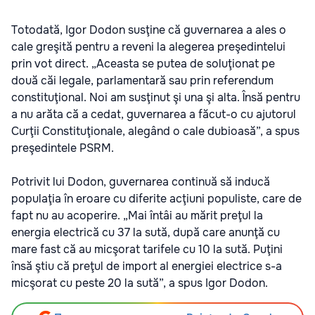
Totodată, Igor Dodon susţine că guvernarea a ales o
cale greşită pentru a reveni la alegerea preşedintelui
prin vot direct. „Aceasta se putea de soluţionat pe
două căi legale, parlamentară sau prin referendum
constituţional. Noi am susţinut şi una şi alta. Însă pentru
a nu arăta că a cedat, guvernarea a făcut-o cu ajutorul
Curţii Constituţionale, alegând o cale dubioasă”, a spus
preşedintele PSRM.
Potrivit lui Dodon, guvernarea continuă să inducă
populaţia în eroare cu diferite acţiuni populiste, care de
fapt nu au acoperire. „Mai întâi au mărit preţul la
energia electrică cu 37 la sută, după care anunţă cu
mare fast că au micşorat tarifele cu 10 la sută. Puţini
însă ştiu că preţul de import al energiei electrice s-a
micşorat cu peste 20 la sută”, a spus Igor Dodon.