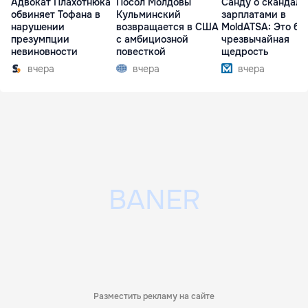
Адвокат Плахотнюка
Посол Молдовы
Санду о скандале
обвиняет Тофана в
Кульминский
зарплатами в
нарушении
возвращается в США
MoldATSA: Это бы
презумпции
с амбициозной
чрезвычайная
невиновности
повесткой
щедрость
вчера
вчера
вчера
Разместить рекламу на сайте