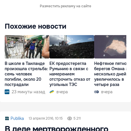
Разместить рекламу на сайте
Похожие новости
В школе в Таиланде
ЕК предостерегла
Нефтяное пятно у
произошла стрельба:
Румынию в связи с
берегов Омана за
семь человек
намерением
несколько дней
погибли, около 20
отстрочить отказ от
увеличилось в
пострадали
угольных ТЭС
четыре раза
23 минуты назад
вчера
вчера
Publika
13 апреля 2016, 10:15
5 211
В деле мертворожденного