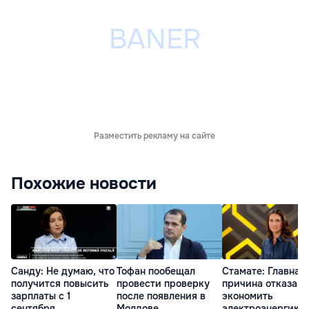
Разместить рекламу на сайте
Похожие новости
Санду: Не думаю, что
Тофан пообещал
Стамате: Главная
получится повысить
провести проверку
причина отказа
зарплаты с 1
после появления в
экономить
сентября
Молдове
электроэнергию 