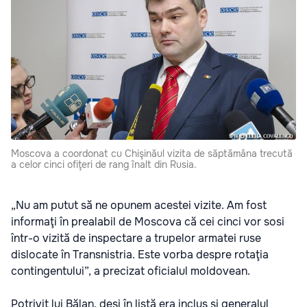
Moscova a coordonat cu Chişinăul vizita de săptămâna trecută
a celor cinci ofiţeri de rang înalt din Rusia.
„Nu am putut să ne opunem acestei vizite. Am fost
informaţi în prealabil de Moscova că cei cinci vor sosi
într-o vizită de inspectare a trupelor armatei ruse
dislocate în Transnistria. Este vorba despre rotaţia
contingentului”, a precizat oficialul moldovean.
Potrivit lui Bălan, deşi în listă era inclus şi generalul