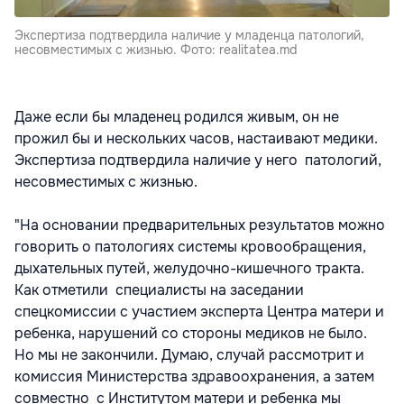
Экспертиза подтвердила наличие у младенца патологий,
несовместимых с жизнью. Фото: realitatea.md
Даже если бы младенец родился живым, он не
прожил бы и нескольких часов, настаивают медики.
Экспертиза подтвердила наличие у него патологий,
несовместимых с жизнью.
"На основании предварительных результатов можно
говорить о патологиях системы кровообращения,
дыхательных путей, желудочно-кишечного тракта.
Как отметили специалисты на заседании
спецкомиссии с участием эксперта Центра матери и
ребенка, нарушений со стороны медиков не было.
Но мы не закончили. Думаю, случай рассмотрит и
комиссия Министерства здравоохранения, а затем
совместно с Институтом матери и ребенка мы