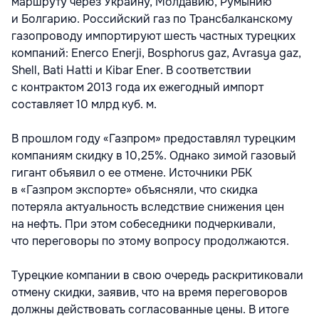
маршруту через Украину, Молдавию, Румынию
и Болгарию. Российский газ по Трансбалканскому
газопроводу импортируют шесть частных турецких
компаний: Enerco Enerji, Bosphorus gaz, Avrasya gaz,
Shell, Bati Hatti и Kibar Ener. В соответствии
с контрактом 2013 года их ежегодный импорт
составляет 10 млрд куб. м.
В прошлом году «Газпром» предоставлял турецким
компаниям скидку в 10,25%. Однако зимой газовый
гигант объявил о ее отмене. Источники РБК
в «Газпром экспорте» объясняли, что скидка
потеряла актуальность вследствие снижения цен
на нефть. При этом собеседники подчеркивали,
что переговоры по этому вопросу продолжаются.
Турецкие компании в свою очередь раскритиковали
отмену скидки, заявив, что на время переговоров
должны действовать согласованные цены. В итоге