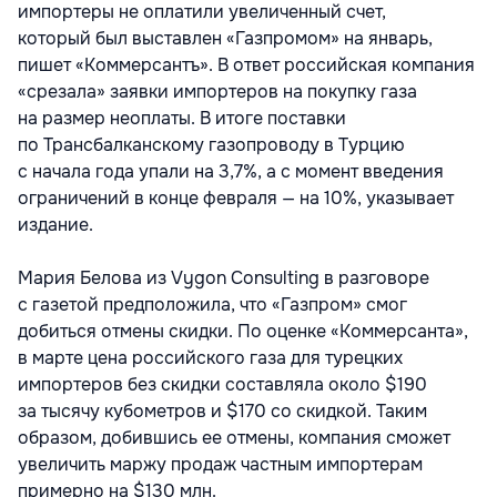
импортеры не оплатили увеличенный счет,
который был выставлен «Газпромом» на январь,
пишет «Коммерсантъ». В ответ российская компания
«срезала» заявки импортеров на покупку газа
на размер неоплаты. В итоге поставки
по Трансбалканскому газопроводу в Турцию
с начала года упали на 3,7%, а с момент введения
ограничений в конце февраля — на 10%, указывает
издание.
Мария Белова из Vygon Consulting в разговоре
с газетой предположила, что «Газпром» смог
добиться отмены скидки. По оценке «Коммерсанта»,
в марте цена российского газа для турецких
импортеров без скидки составляла около $190
за тысячу кубометров и $170 со скидкой. Таким
образом, добившись ее отмены, компания сможет
увеличить маржу продаж частным импортерам
примерно на $130 млн.