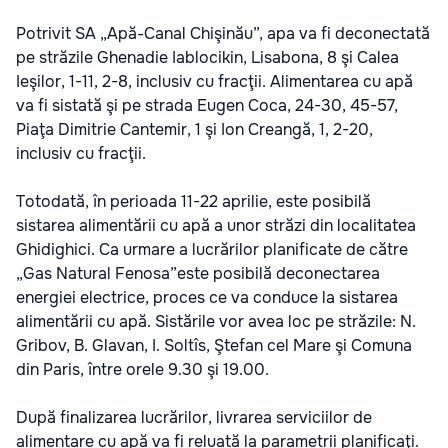
Potrivit SA „Apă-Canal Chişinău”, apa va fi deconectată
pe străzile Ghenadie Iablocikin, Lisabona, 8 şi Calea
Ieşilor, 1-11, 2-8, inclusiv cu fracţii. Alimentarea cu apă
va fi sistată şi pe strada Eugen Coca, 24-30, 45-57,
Piaţa Dimitrie Cantemir, 1 şi Ion Creangă, 1, 2-20,
inclusiv cu fracţii.
Totodată, în perioada 11-22 aprilie, este posibilă
sistarea alimentării cu apă a unor străzi din localitatea
Ghidighici. Ca urmare a lucrărilor planificate de către
„Gas Natural Fenosa”este posibilă deconectarea
energiei electrice, proces ce va conduce la sistarea
alimentării cu apă. Sistările vor avea loc pe străzile: N.
Gribov, B. Glavan, I. Soltîs, Ştefan cel Mare şi Comuna
din Paris, între orele 9.30 şi 19.00.
După finalizarea lucrărilor, livrarea serviciilor de
alimentare cu apă va fi reluată la parametrii planificaţi.