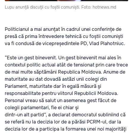
Lupu anunță discuţii cu foștii comuniști. Foto: hotnews.md
Politicianul a mai anunțat în cadrul unei conferințe de
presă că prima întrevedere tehnică cu foștii comuniști
va fi condusă de vicepreședintele PD, Vlad Plahotniuc.
“Este un gest binevenit. Un gest binevenit mai ales în
contextul politic actual atât de tensionat prin care trece
de mai multe săptămâni Republica Moldova. Anume de
maturitate au dat dovadă astăzi unii colegi din
Parlament, maturitate dar în egală măsură şi
responsabilitate pentru viitorul Republicii Moldova.
Personal vreau să salut un asemenea gest făcut de
colegii parlamentari, fie ei chiar şi
dintr-un alt partid”, a declarat democratul subliniind că
se referă nu la decizia lor de a părăsi PCRM-ul, dar la
decizia lor de a participa la formarea unei noi majorităţi