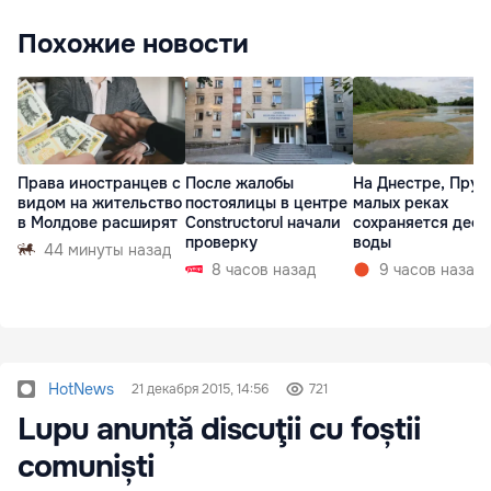
Похожие новости
Права иностранцев с
После жалобы
На Днестре, Прут
видом на жительство
постоялицы в центре
малых реках
в Молдове расширят
Constructorul начали
сохраняется деф
проверку
воды
44 минуты назад
8 часов назад
9 часов назад
HotNews
21 декабря 2015, 14:56
721
Lupu anunță discuţii cu foștii
comuniști