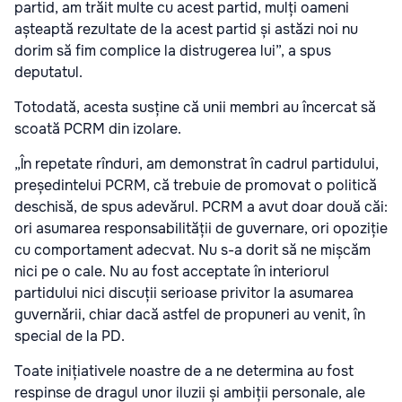
partid, am trăit multe cu acest partid, mulți oameni
așteaptă rezultate de la acest partid și astăzi noi nu
dorim să fim complice la distrugerea lui”, a spus
deputatul.
Totodată, acesta susține că unii membri au încercat să
scoată PCRM din izolare.
„În repetate rînduri, am demonstrat în cadrul partidului,
președintelui PCRM, că trebuie de promovat o politică
deschisă, de spus adevărul. PCRM a avut doar două căi:
ori asumarea responsabilității de guvernare, ori opoziție
cu comportament adecvat. Nu s-a dorit să ne mișcăm
nici pe o cale. Nu au fost acceptate în interiorul
partidului nici discuții serioase privitor la asumarea
guvernării, chiar dacă astfel de propuneri au venit, în
special de la PD.
Toate inițiativele noastre de a ne determina au fost
respinse de dragul unor iluzii și ambiții personale, ale