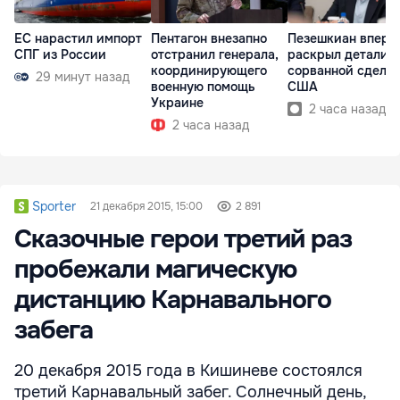
ЕС нарастил импорт
Пентагон внезапно
Пезешкиан вперв
СПГ из России
отстранил генерала,
раскрыл детали
координирующего
сорванной сделки
29 минут назад
военную помощь
США
Украине
2 часа назад
2 часа назад
Sporter
21 декабря 2015, 15:00
2 891
Сказочные герои третий раз
пробежали магическую
дистанцию Карнавального
забега
20 декабря 2015 года в Кишиневе состоялся
третий Карнавальный забег. Солнечный день,