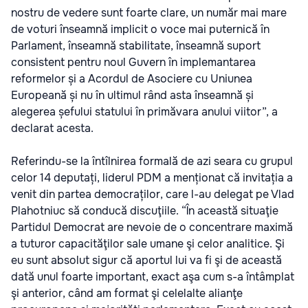
nostru de vedere sunt foarte clare, un număr mai mare
de voturi înseamnă implicit o voce mai puternică în
Parlament, înseamnă stabilitate, înseamnă suport
consistent pentru noul Guvern în implemantarea
reformelor și a Acordul de Asociere cu Uniunea
Europeană și nu în ultimul rând asta înseamnă și
alegerea șefului statului în primăvara anului viitor”, a
declarat acesta.
Referindu-se la întîlnirea formală de azi seara cu grupul
celor 14 deputați, liderul PDM a menționat că invitația a
venit din partea democraților, care l-au delegat pe Vlad
Plahotniuc să conducă discuţiile. “În această situaţie
Partidul Democrat are nevoie de o concentrare maximă
a tuturor capacităţilor sale umane şi celor analitice. Şi
eu sunt absolut sigur că aportul lui va fi şi de această
dată unul foarte important, exact aşa cum s-a întâmplat
şi anterior, când am format şi celelalte alianţe