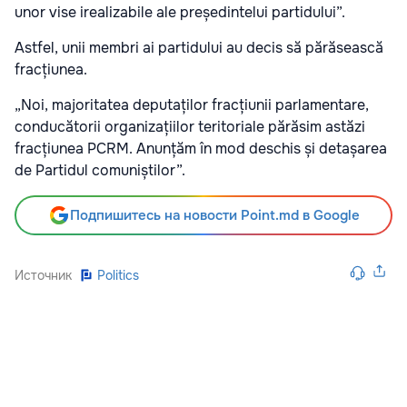
unor vise irealizabile ale președintelui partidului”.
Astfel, unii membri ai partidului au decis să părăsească
fracțiunea.
„Noi, majoritatea deputaților fracțiunii parlamentare,
conducătorii organizațiilor teritoriale părăsim astăzi
fracțiunea PCRM. Anunțăm în mod deschis și detașarea
de Partidul comuniștilor”.
Подпишитесь на новости Point.md в Google
Источник
Politics