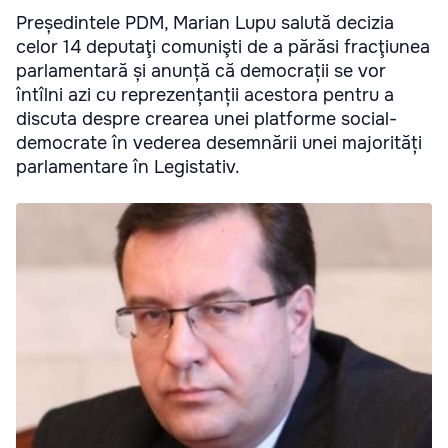
Președintele PDM, Marian Lupu salută decizia
celor 14 deputaţi comunişti de a părăsi fracţiunea
parlamentară și anunță că democrații se vor
întîlni azi cu reprezențanții acestora pentru a
discuta despre crearea unei platforme social-
democrate în vederea desemnării unei majorități
parlamentare în Legistativ.