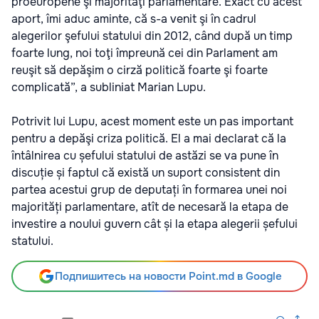
proeuropene şi majorităţi parlamentare. Exact cu acest
aport, îmi aduc aminte, că s-a venit şi în cadrul
alegerilor şefului statului din 2012, când după un timp
foarte lung, noi toţi împreună cei din Parlament am
reuşit să depăşim o cirză politică foarte şi foarte
complicată”, a subliniat Marian Lupu.
Potrivit lui Lupu, acest moment este un pas important
pentru a depăşi criza politică. El a mai declarat că la
întâlnirea cu șefului statului de astăzi se va pune în
discuție și faptul că există un suport consistent din
partea acestui grup de deputați în formarea unei noi
majorități parlamentare, atît de necesară la etapa de
investire a noului guvern cât și la etapa alegerii șefului
statului.
Подпишитесь на новости Point.md в Google