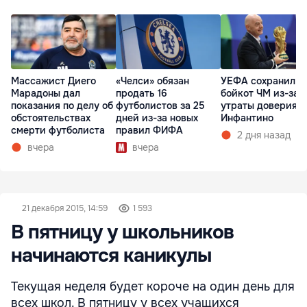
Массажист Диего
«Челси» обязан
УЕФА сохранил
Марадоны дал
продать 16
бойкот ЧМ из-за
показания по делу об
футболистов за 25
утраты доверия к
обстоятельствах
дней из-за новых
Инфантино
смерти футболиста
правил ФИФА
2 дня назад
вчера
вчера
21 декабря 2015, 14:59
1 593
В пятницу у школьников
начинаются каникулы
Текущая неделя будет короче на один день для
всех школ. В пятницу у всех учащихся