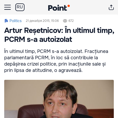
RU
Politics
21 декабря 2015, 15:06
672
Artur Reșetnicov: În ultimul timp,
PCRM s-a autoizolat
În ultimul timp, PCRM s-a autoizolat. Fracțiunea
parlamentară PCRM, în loc să contribuie la
depășirea crizei politice, prin inacțiunile sale și
prin lipsa de atitudine, o agravează.