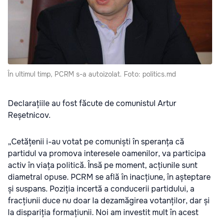
În ultimul timp, PCRM s-a autoizolat. Foto: politics.md
Declarațiile au fost făcute de comunistul Artur
Reșetnicov.
„Cetățenii i-au votat pe comuniști în speranța că
partidul va promova interesele oamenilor, va participa
activ în viața politică. Însă pe moment, acțiunile sunt
diametral opuse. PCRM se află în inacțiune, în așteptare
și suspans. Poziția incertă a conducerii partidului, a
fracțiunii duce nu doar la dezamăgirea votanților, dar și
la dispariția formațiunii. Noi am investit mult în acest