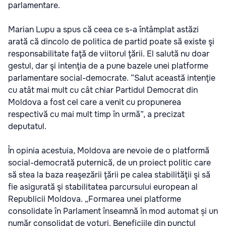
parlamentare.
Marian Lupu a spus că ceea ce s-a întâmplat astăzi
arată că dincolo de politica de partid poate să existe şi
responsabilitate faţă de viitorul ţării. El salută nu doar
gestul, dar şi intenţia de a pune bazele unei platforme
parlamentare social-democrate. “Salut această intenţie
cu atât mai mult cu cât chiar Partidul Democrat din
Moldova a fost cel care a venit cu propunerea
respectivă cu mai mult timp în urmă”, a precizat
deputatul.
În opinia acestuia, Moldova are nevoie de o platformă
social-democrată puternică, de un proiect politic care
să stea la baza reaşezării ţării pe calea stabilităţii şi să
fie asigurată şi stabilitatea parcursului european al
Republicii Moldova. „Formarea unei platforme
consolidate în Parlament înseamnă în mod automat și un
număr consolidat de voturi. Beneficiile din punctul