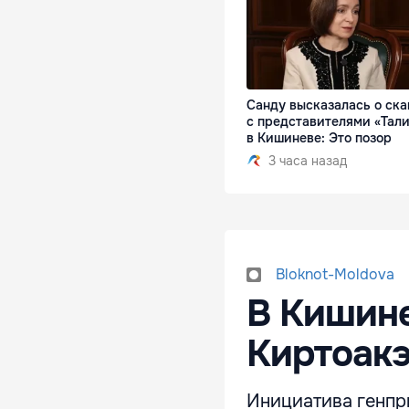
Санду высказалась о ск
с представителями «Тал
в Кишиневе: Это позор
3 часа назад
Bloknot-Moldova
В Кишине
Киртоакэ
Инициатива генпр