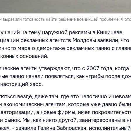
 выразили готовность найти решение возникшей проблеме. Фото:
лушаний на тему наружной рекламы в Кишиневе
циации рекламных агентств Молдовы заявили, что
чного мэра о демонтаже рекламных панно с главн
аконных оснований.
ческие агенты утверждают, что с 2007 года, когда
ые панно начали появляться, как «грибы после дож
 настоящий хаос.
яться везде, даже там, где это нелогично и невоз
м экономическим агентам, которые уже давно были
 авторизации, а новые фирмы, имея покровительст
и рынок. Мы, как никто другой, заинтересованы в 
ке», - заявила Галина Забловская, исполнительны