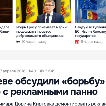
андале
Игорь Гросу призывает мэрии
Санду о вступлен
ибана»
продолжить процесс
ЕС: Нас не блокир
добровольного объединения
государство
10 часов назад
11 часов назад
7 апреля 2016, 11:40
3 649
ве обсудили «борьбу»
 с рекламными панно
имара Дорина Киртоакэ демонтировать рекла