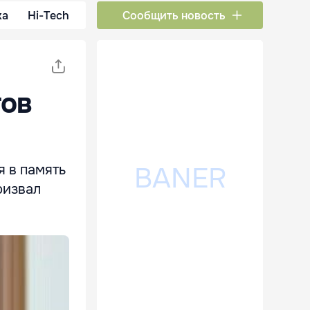
ка
Hi-Tech
Сообщить новость
тов
 в память
ризвал