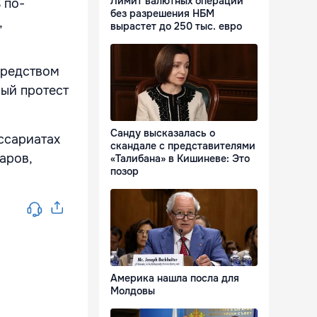
Лимит валютных операций
 по-
без разрешения НБМ
,
вырастет до 250 тыс. евро
средством
ый протест
Санду высказалась о
ссариатах
скандале с представителями
аров,
«Талибана» в Кишиневе: Это
позор
Америка нашла посла для
Молдовы