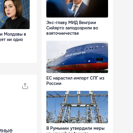
Экс-главу МИД Венгрии
Сийярто заподозрили во
взяточничестве
ии Молдовы в
ует ни одно
ЕС нарастил импорт СПГ из
России
В Румынии утвердили меры
мные