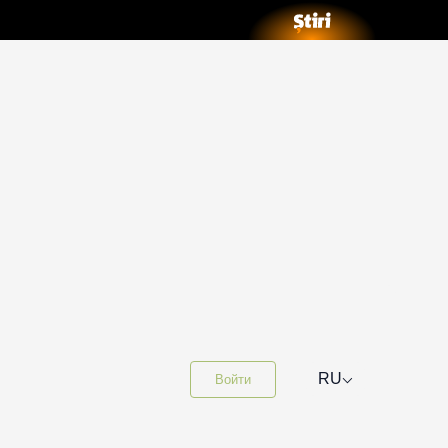
⌵
RU
Войти