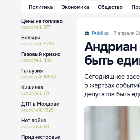
Политика
Экономика
Общество
Пр
Цены на топливо
новостей:
377
7 апреля 20
Publika
Бельцы
Андриан 
новостей:
5726
Газовый кризис
быть ед
новостей:
408
Гагаузия
Сегодняшнее засе
новостей:
10842
о жертвах событий
Кишинев
депутатов быть е
новостей:
771
ДТП в Молдове
новостей:
7825
Нет войне
новостей:
131
Приднестровье