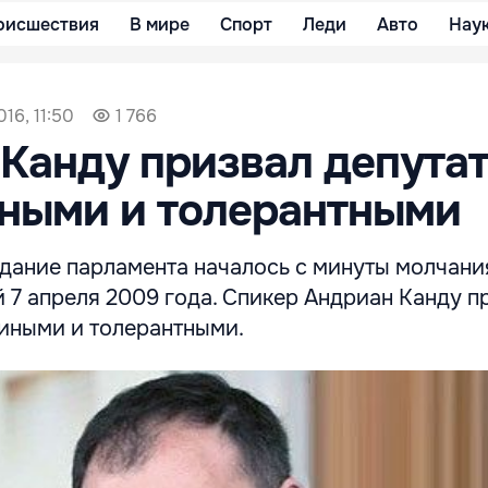
оисшествия
В мире
Спорт
Леди
Авто
Нау
16, 11:50
1 766
Канду призвал депута
иными и толерантными
дание парламента началось с минуты молчания
 7 апреля 2009 года. Спикер Андриан Канду п
диными и толерантными.