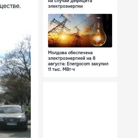
на случай дефицита
ществе.
электроэнергии
Молдова обеспечена
электроэнергией на 8
августа: Energocom закупил
11 тыс. МВт·ч