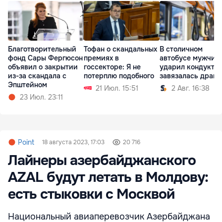
Благотворительный
Тофан о скандальных
В столичном
фонд Сары Фергюсон
премиях в
автобусе мужчин
объявил о закрытии
госсекторе: Я не
ударил кондуктор
из-за скандала с
потерплю подобного
завязалась драка
Эпштейном
21 Июл. 15:51
2 Авг. 16:38
23 Июл. 23:11
Point
18 августа 2023, 17:03
20 716
Лайнеры азербайджанского
AZAL будут летать в Молдову:
есть стыковки с Москвой
Национальный авиаперевозчик Азербайджана