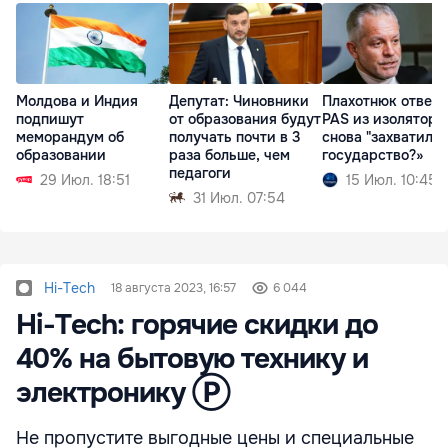
Молдова и Индия
Депутат: Чиновники
Плахотнюк ответ
подпишут
от образования будут
PAS из изолятора:
меморандум об
получать почти в 3
снова "захватил"
образовании
раза больше, чем
государство?»
педагоги
29 Июл. 18:51
15 Июл. 10:45
31 Июл. 07:54
Hi-Tech
18 августа 2023, 16:57
6 044
Hi-Tech: горячие скидки до
40% на бытовую технику и
электронику Ⓟ
Не пропустите выгодные цены и специальные