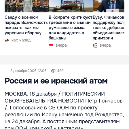
Санду о военном
В Комрате критикуют
Бузу: Финансову
параде: Возможность
требование о знании
поддержку получ
показать, как мы
румынского языка
только доброволь
укрепили оборону
для кандидатов в
объединившиеся
башканы
примэрии
час назад
вчера
вчера
18 декабря 2006, 12:06
480
Россия и ее иранский атом
МОСКВА, 18 декабря / ПОЛИТИЧЕСКИЙ
ОБОЗРЕВАТЕЛЬ РИА НОВОСТИ Петр Гончаров
/. Голосование в СБ ООН по проекту
резолюции по Ирану намечено под Рождество,
на 24 декабря. А постоянным представителям
при ООН иранской «шестерки»