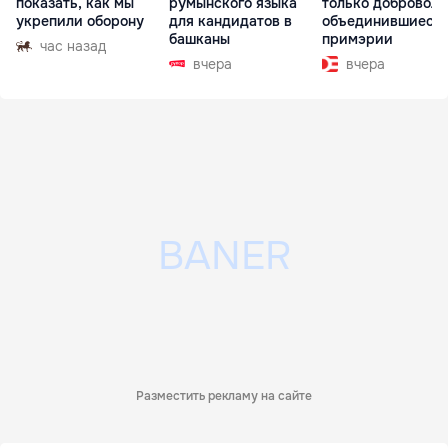
показать, как мы
румынского языка
только доброволь
укрепили оборону
для кандидатов в
объединившиеся
башканы
примэрии
час назад
вчера
вчера
Разместить рекламу на сайте