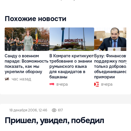
Похожие новости
Санду о военном
В Комрате критикуют
Бузу: Финансову
параде: Возможность
требование о знании
поддержку получ
показать, как мы
румынского языка
только доброволь
укрепили оборону
для кандидатов в
объединившиеся
башканы
примэрии
час назад
вчера
вчера
18 декабря 2006, 12:46
617
Пришел, увидел, победил