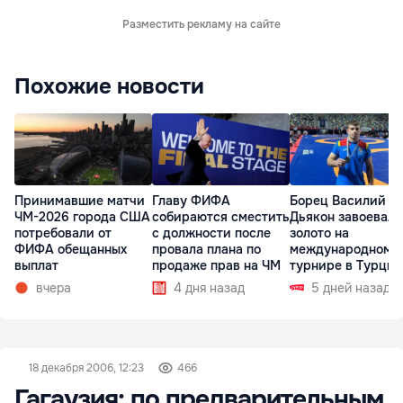
Разместить рекламу на сайте
Похожие новости
Принимавшие матчи
Главу ФИФА
Борец Василий
ЧМ-2026 города США
собираются сместить
Дьякон завоевал
потребовали от
с должности после
золото на
ФИФА обещанных
провала плана по
международном
выплат
продаже прав на ЧМ
турнире в Турции
вчера
4 дня назад
5 дней назад
18 декабря 2006, 12:23
466
Гагаузия: по предварительным