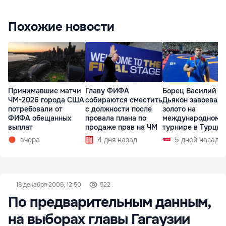
Похожие новости
Принимавшие матчи
Главу ФИФА
Борец Василий
ЧМ-2026 города США
собираются сместить
Дьякон завоевал
потребовали от
с должности после
золото на
ФИФА обещанных
провала плана по
международном
выплат
продаже прав на ЧМ
турнире в Турции
вчера
4 дня назад
5 дней назад
18 декабря 2006, 12:50
522
По предварительным данным,
на выборах главы Гагаузии