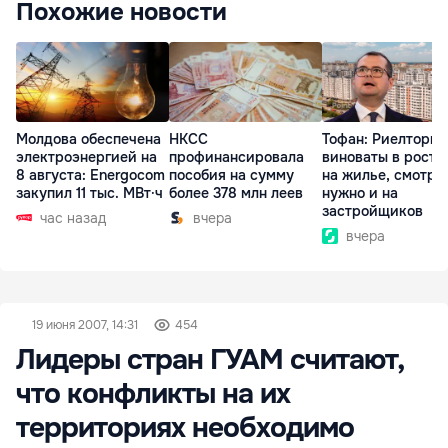
Похожие новости
Молдова обеспечена
НКСС
Тофан: Риелторы 
электроэнергией на
профинансировала
виноваты в росте
8 августа: Energocom
пособия на сумму
на жилье, смотре
закупил 11 тыс. МВт·ч
более 378 млн леев
нужно и на
застройщиков
час назад
вчера
вчера
19 июня 2007, 14:31
454
Лидеры стран ГУАМ считают,
что конфликты на их
территориях необходимо