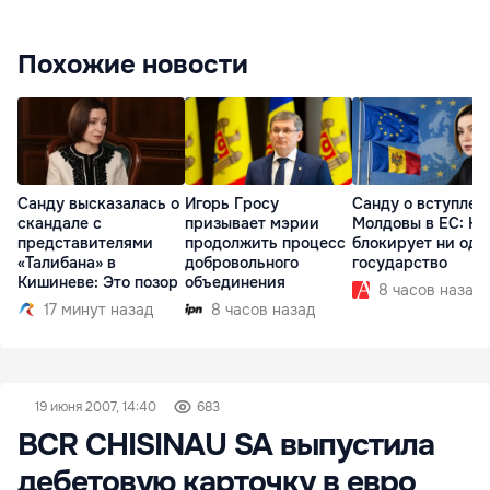
Похожие новости
Санду высказалась о
Игорь Гросу
Санду о вступлен
скандале с
призывает мэрии
Молдовы в ЕС: На
представителями
продолжить процесс
блокирует ни одн
«Талибана» в
добровольного
государство
Кишиневе: Это позор
объединения
8 часов назад
17 минут назад
8 часов назад
19 июня 2007, 14:40
683
BCR CHISINAU SA выпустила
дебетовую карточку в евро