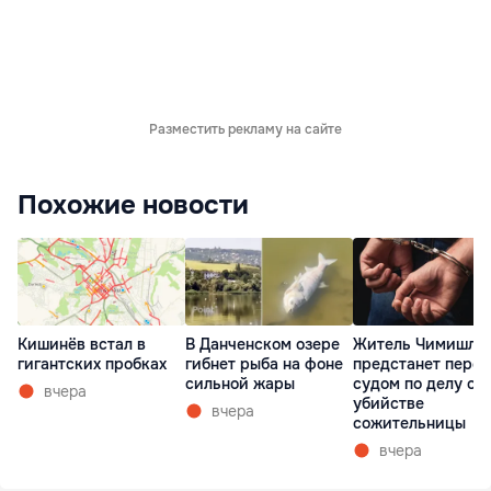
Разместить рекламу на сайте
Похожие новости
Кишинёв встал в
В Данченском озере
Житель Чимишли
гигантских пробках
гибнет рыба на фоне
предстанет перед
сильной жары
судом по делу об
вчера
убийстве
вчера
сожительницы
вчера