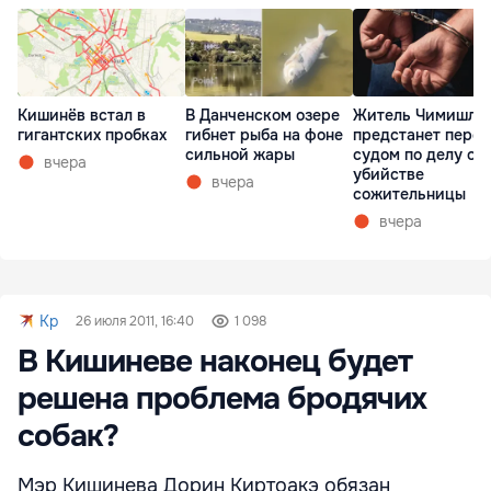
Кишинёв встал в
В Данченском озере
Житель Чимишли
гигантских пробках
гибнет рыба на фоне
предстанет перед
сильной жары
судом по делу об
вчера
убийстве
вчера
сожительницы
вчера
Kp
26 июля 2011, 16:40
1 098
В Кишиневе наконец будет
решена проблема бродячих
собак?
Мэр Кишинева Дорин Киртоакэ обязан