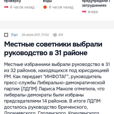
проверку
воды
предупредили о
затруднениях
6 часов назад
6 часов назад
вчера
Pan
26 июля 2011, 17:04
451
Местные советники выбрали
руководство в 31 районе
Местные избранники выбрали руководство в 31
из 32 районов, находящихся под юрисдикцией
РМ. Как передает "ИНФОТАГ", руководитель
пресс-службы Либерально-демократической
партии (ЛДПМ) Лариса Маноле отметила, что
либералы-демократы были избраны
председателями 14 районов. В итоге ЛДПМ
досталось руководство Бриченского,
Дрокиевского, Глоденского, Криуленского,