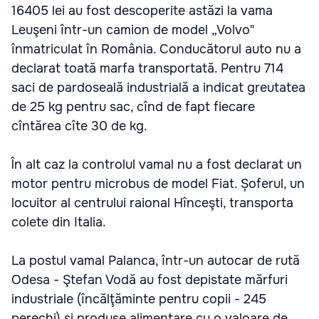
16405 lei au fost descoperite astăzi la vama
Leuşeni într-un camion de model „Volvo"
înmatriculat în România. Conducătorul auto nu a
declarat toată marfa transportată. Pentru 714
saci de pardoseală industrială a indicat greutatea
de 25 kg pentru sac, cînd de fapt fiecare
cîntărea cîte 30 de kg.
În alt caz la controlul vamal nu a fost declarat un
motor pentru microbus de model Fiat. Șoferul, un
locuitor al centrului raional Hînceşti, transporta
colete din Italia.
La postul vamal Palanca, într-un autocar de rută
Odesa - Ştefan Vodă au fost depistate mărfuri
industriale (încălţăminte pentru copii - 245
perechi) şi produse alimentare cu o valoare de