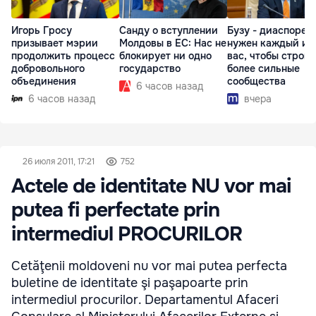
Игорь Гросу
Санду о вступлении
Бузу - диаспоре:
призывает мэрии
Молдовы в ЕС: Нас не
нужен каждый из
продолжить процесс
блокирует ни одно
вас, чтобы строит
добровольного
государство
более сильные
объединения
сообщества
6 часов назад
6 часов назад
вчера
26 июля 2011, 17:21
752
Actele de identitate NU vor mai
putea fi perfectate prin
intermediul PROCURILOR
Cetăţenii moldoveni nu vor mai putea perfecta
buletine de identitate şi paşapoarte prin
intermediul procurilor. Departamentul Afaceri