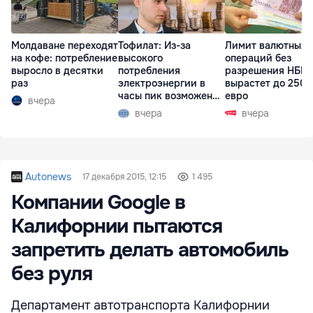
Молдаване переходят
Тофилат: Из-за
Лимит валютных
на кофе: потребление
высокого
операций без
выросло в десятки
потребления
разрешения НБМ
раз
электроэнергии в
вырастет до 250 
часы пик возможен
евро
вчера
рост тарифов
вчера
вчера
Autonews
17 декабря 2015, 12:15
1 495
Компании Google в
Калифорнии пытаются
запретить делать автомобиль
без руля
Департамент автотранспорта Калифорнии