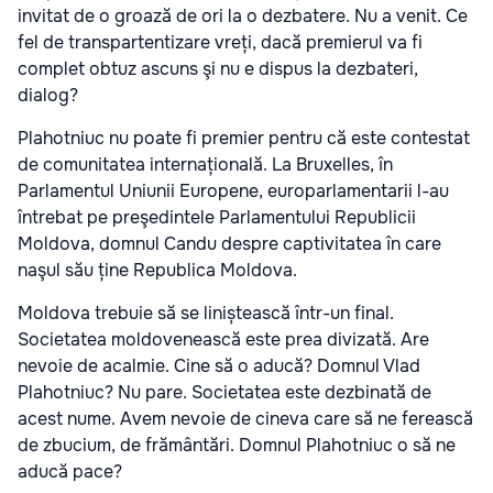
invitat de o groază de ori la o dezbatere. Nu a venit. Ce
fel de transpartentizare vreți, dacă premierul va fi
complet obtuz ascuns şi nu e dispus la dezbateri,
dialog?
Plahotniuc nu poate fi premier pentru că este contestat
de comunitatea internațională. La Bruxelles, în
Parlamentul Uniunii Europene, europarlamentarii l-au
întrebat pe preşedintele Parlamentului Republicii
Moldova, domnul Candu despre captivitatea în care
naşul său ține Republica Moldova.
Moldova trebuie să se liniștească într-un final.
Societatea moldovenească este prea divizată. Are
nevoie de acalmie. Cine să o aducă? Domnul Vlad
Plahotniuc? Nu pare. Societatea este dezbinată de
acest nume. Avem nevoie de cineva care să ne ferească
de zbucium, de frământări. Domnul Plahotniuc o să ne
aducă pace?