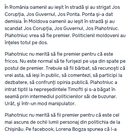
În România oamenii au ieșit în stradă și au strigat Jos
Corupția, Jos Guvernul, Jos Ponta. Ponta și-a dat
demisia. În Moldova oamenii au ieșit în stradă și au
scandat Jos Corupția, Jos Guvernul, Jos Plahotniuc.
Plahotniuc vrea să fie premier. Politicienii moldoveni au
înțeles totul pe dos.
Plahotniuc nu merită să fie premier pentru că este
fricos. Nu este normal să te furișezi pe ușa din spate pe
postul de premier. Trebuie să fii bărbat, să recunoști că
vrei asta, să ieși în public, să comentezi, să participi la
dezbatere, să confrunți opinia publică. Plahotniuc a
intrat tiptil la nepreședintele Timofti și s-a băgat în
seamă prin intermediul politicienilor săi de buzunar.
Urât, şi într-un mod manipulator.
Plahotniuc nu merită să fii premier pentru că este cel
mai ascuns de ochii lumii personaj din politichia de la
Chișinău. Pe facebook, Lorena Bogza spunea că l-a