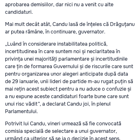
aprobarea demisiilor, dar nici nu a venit cu alte
candidaturi.
Mai mult decât atât, Candu lasă de înțeles că Drăguțanu
ar putea rămâne, în continuare, guvernator.
„Luând în considerare instabilitatea politică,
incertitudinea în care suntem noi și neclaritatea în
privința unei majorități parlamentare și incertitudinile
care țin de formarea Guvernului și de riscurile care sunt
pentru organizarea unor alegeri anticipate după data
de 29 ianuarie, unii lideri de partide m-au rugat puțin să
mai rețin acest subiect pentru a nu aduce o confuzie și
a nu expune aceste candidaturi foarte bune care sunt
unui risc vădit”, a declarat Candu joi, în plenul
Parlamentului.
Potrivit lui Candu, vineri urmează să fie convocată
comisia specială de selectare a unui guvernator,
urmând ca ulterior să se ia o decizie în acest sens.