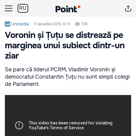
RU
Unimedia
17 декабря 2015, 12:31
736
Voronin și Țuțu se distrează pe
marginea unui subiect dintr-un
ziar
Se pare că liderul PCRM, Vladimir Voronin și
democratul Constantin Țuțu nu sunt simpli colegi
de Parlament.