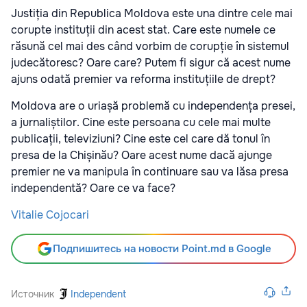
Justiția din Republica Moldova este una dintre cele mai
corupte instituții din acest stat. Care este numele ce
răsună cel mai des când vorbim de corupție în sistemul
judecătoresc? Oare care? Putem fi sigur că acest nume
ajuns odată premier va reforma instituțiile de drept?
Moldova are o uriașă problemă cu independența presei,
a jurnaliștilor. Cine este persoana cu cele mai multe
publicații, televiziuni? Cine este cel care dă tonul în
presa de la Chișinău? Oare acest nume dacă ajunge
premier ne va manipula în continuare sau va lăsa presa
independentă? Oare ce va face?
Vitalie Cojocari
Подпишитесь на новости Point.md в Google
Источник
Independent