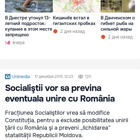
В Днестре утонул 13-
Кишинёв встал в
В Данченском озе
летний подросток:
гигантских пробках
гибнет рыба на ф
купание в этом месте
сильной жары
2 дня назад
запрещено
2 дня назад
вчера
Unimedia
17 декабря 2015, 12:23
720
Socialiştii vor sa previna
eventuala unire cu România
Fracțiunea Socialiştilor vrea să modifice
Constituția, pentru a exclude posibilitatea unirii
ţării cu România şi a preveni „lichidarea”
statalității Republicii Moldova.