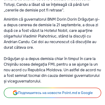
Totuși, Candu a lăsat să se înțeleagă că până luni
„cererile de demisie pot fi retrase”.
Amintim că guvernatorul BNM Dorin Dorin Drăguțan și-
a depus cererea de demisie la 21 septembrie, a doua zi
după ce a fost văzut la Hotelul Nobil, care aparține
oligarhului Vladimir Plahotniuc, stând la discuții cu
Andrian Candu. Cei doi au recunoscut că discuțiile au
durat câteva ore.
Drăguțan și-a depus demisia chiar în timpul în care la
Chișinău sosea delegația FMI, pentru a se ajunge la un
nou acord cu Republica Moldova. Un astfel de acord nu
a fost semnat tocmai din cauza demisiei guvernatorului
și viceguvernatorului.
Подпишитесь на новости Point.md в Google