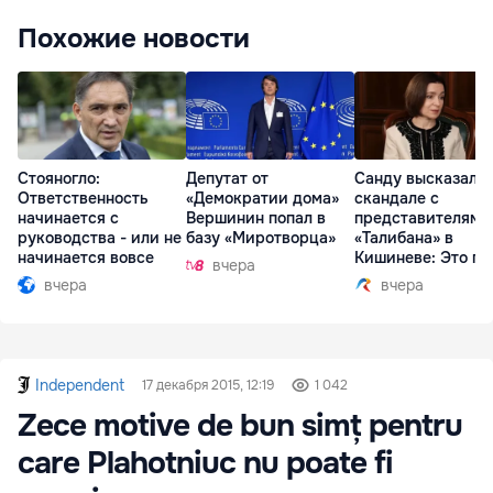
Похожие новости
Стояногло:
Депутат от
Санду высказалас
Ответственность
«Демократии дома»
скандале с
начинается с
Вершинин попал в
представителями
руководства - или не
базу «Миротворца»
«Талибана» в
начинается вовсе
Кишиневе: Это по
вчера
вчера
вчера
Independent
17 декабря 2015, 12:19
1 042
Zece motive de bun simț pentru
care Plahotniuc nu poate fi