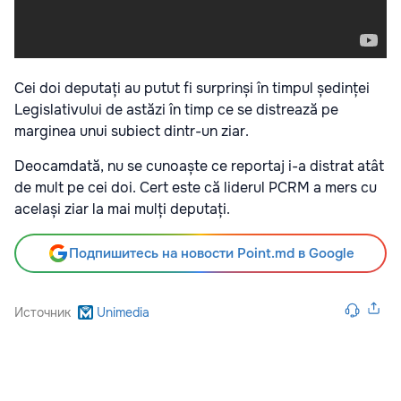
Cei doi deputați au putut fi surprinși în timpul ședinței
Legislativului de astăzi în timp ce se distrează pe
marginea unui subiect dintr-un ziar.
Deocamdată, nu se cunoaște ce reportaj i-a distrat atât
de mult pe cei doi. Cert este că liderul PCRM a mers cu
același ziar la mai mulți deputați.
Подпишитесь на новости Point.md в Google
Источник
Unimedia