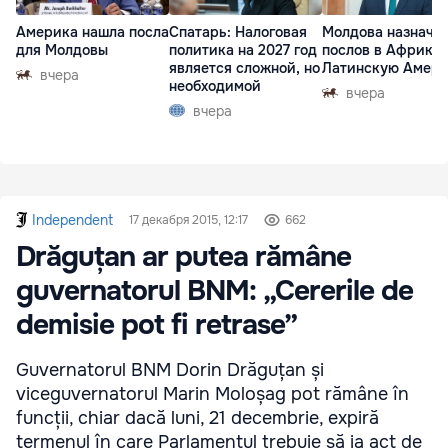
Америка нашла посла
Спатарь: Налоговая
Молдова назначи
для Молдовы
политика на 2027 год
послов в Африку 
является сложной, но
Латинскую Амер
вчера
необходимой
вчера
вчера
Independent
17 декабря 2015, 12:17
662
Drăguțan ar putea rămâne
guvernatorul BNM: „Cererile de
demisie pot fi retrase”
Guvernatorul BNM Dorin Drăguțan și
viceguvernatorul Marin Moloșag pot rămâne în
funcții, chiar dacă luni, 21 decembrie, expiră
termenul în care Parlamentul trebuie să ia act de