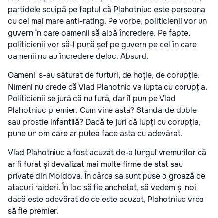
partidele scuipă pe faptul că Plahotniuc este persoana
cu cel mai mare anti-rating. Pe vorbe, politicienii vor un
guvern în care oamenii să aibă încredere. Pe fapte,
politicienii vor să-l pună șef pe guvern pe cel în care
oamenii nu au încredere deloc. Absurd.
Oamenii s-au săturat de furturi, de hoție, de corupție.
Nimeni nu crede că Vlad Plahotnic va lupta cu corupția.
Politicienii se jură că nu fură, dar îl pun pe Vlad
Plahotniuc premier. Cum vine asta? Standarde duble
sau prostie infantilă? Dacă te juri că lupți cu corupția,
pune un om care ar putea face asta cu adevărat.
Vlad Plahotniuc a fost acuzat de-a lungul vremurilor că
ar fi furat și devalizat mai multe firme de stat sau
private din Moldova. În cârca sa sunt puse o groază de
atacuri raideri. În loc să fie anchetat, să vedem și noi
dacă este adevărat de ce este acuzat, Plahotniuc vrea
să fie premier.