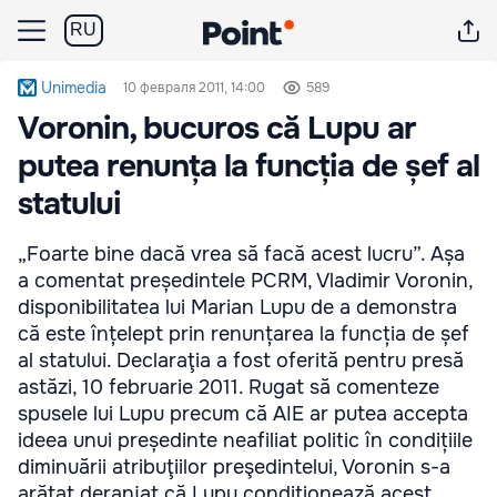
RU
Unimedia
10 февраля 2011, 14:00
589
Voronin, bucuros că Lupu ar
putea renunța la funcția de șef al
statului
„Foarte bine dacă vrea să facă acest lucru”. Așa
a comentat președintele PCRM, Vladimir Voronin,
disponibilitatea lui Marian Lupu de a demonstra
că este înțelept prin renunțarea la funcția de șef
al statului. Declaraţia a fost oferită pentru presă
astăzi, 10 februarie 2011. Rugat să comenteze
spusele lui Lupu precum că AIE ar putea accepta
ideea unui președinte neafiliat politic în condițiile
diminuării atribuţiilor preşedintelui, Voronin s-a
arătat deranjat că Lupu condiționează acest