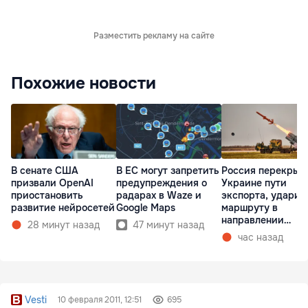
Разместить рекламу на сайте
Похожие новости
В сенате США
В ЕС могут запретить
Россия перекрыв
призвали OpenAI
предупреждения о
Украине пути
приостановить
радарах в Waze и
экспорта, ударив
развитие нейросетей
Google Maps
маршруту в
направлении
28 минут назад
47 минут назад
Молдовы
час назад
Vesti
10 февраля 2011, 12:51
695