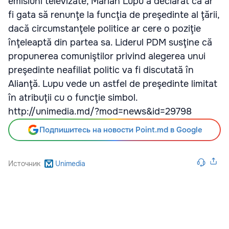
emisiuni televizate, Marian Lupu a declarat că ar
fi gata să renunţe la funcţia de preşedinte al ţării,
dacă circumstanţele politice ar cere o poziţie
înţeleaptă din partea sa. Liderul PDM susţine că
propunerea comuniştilor privind alegerea unui
preşedinte neafiliat politic va fi discutată în
Alianţă. Lupu vede un astfel de preşedinte limitat
în atribuţii cu o funcţie simbol.
http://unimedia.md/?mod=news&id=29798
Подпишитесь на новости Point.md в Google
Источник
Unimedia