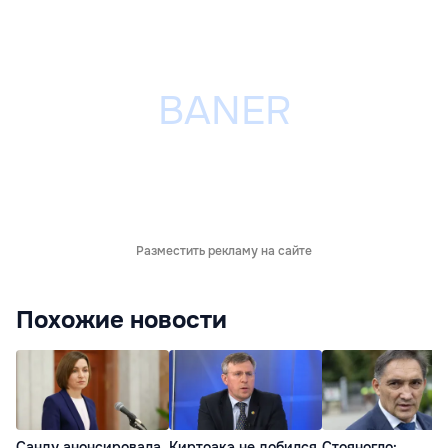
Разместить рекламу на сайте
Похожие новости
Санду анонсировала
Киртоакэ не добился
Стояногло: