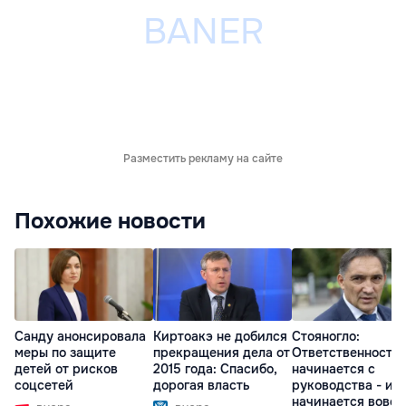
Разместить рекламу на сайте
Похожие новости
Санду анонсировала
Киртоакэ не добился
Стояногло:
меры по защите
прекращения дела от
Ответственность
детей от рисков
2015 года: Спасибо,
начинается с
соцсетей
дорогая власть
руководства - ил
начинается вовсе