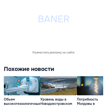
Разместить рекламу на сайте
Похожие новости
Объем
Уровень воды в
Потребность
высокотехнологичных
Новоднестровском
Молдовы в