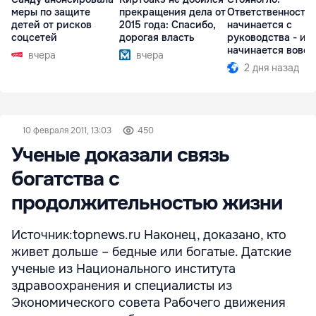
меры по защите
прекращения дела от
Ответственность
детей от рисков
2015 года: Спасибо,
начинается с
соцсетей
дорогая власть
руководства - ил
начинается вовсе
вчера
вчера
2 дня назад
10 февраля 2011, 13:03
450
Ученые доказали связь
богатства с
продолжительностью жизни
Источник:topnews.ru Наконец, доказано, кто
живет дольше – бедные или богатые. Датские
ученые из Национального института
здравоохранения и специалисты из
Экономического совета Рабочего движения