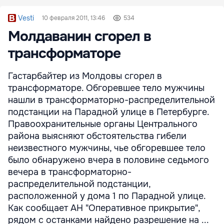
Vesti
10 февраля 2011, 13:46
534
Молдаванин сгорел в
трансформаторе
Гастарбайтер из Молдовы сгорел в
трансформаторе. Обгоревшее тело мужчины
нашли в трансформаторно-распределительной
подстанции на Парадной улице в Петербурге.
Правоохранительные органы Центрального
района выясняют обстоятельства гибели
неизвестного мужчины, чье обгоревшее тело
было обнаружено вчера в половине седьмого
вечера в трансформаторно-
распределительной подстанции,
расположенной у дома 1 по Парадной улице.
Как сообщает АН "Оперативное прикрытие",
рядом с останками найдено разрешение на ...