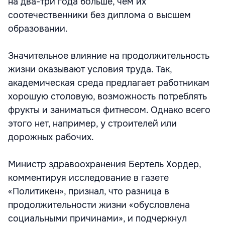
на два-три года больше, чем их
соотечественники без диплома о высшем
образовании.
Значительное влияние на продолжительность
жизни оказывают условия труда. Так,
академическая среда предлагает работникам
хорошую столовую, возможность потреблять
фрукты и заниматься фитнесом. Однако всего
этого нет, например, у строителей или
дорожных рабочих.
Министр здравоохранения Бертель Хордер,
комментируя исследование в газете
«Политикен», признал, что разница в
продолжительности жизни «обусловлена
социальными причинами», и подчеркнул