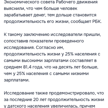
Экономического совета Рабочего движения
выяснили, что чем больше человек
зарабатывает денег, тем дольше становится
продолжительность его жизни, сообщает РБК.
К такому заключению исследователи пришли,
сопоставив показатели проведенного
исследования. Согласно им,
продолжительность жизни у 25% населения с
самыми высокими зарплатами составляет в
среднем 81,4 года, что на десять лет больше,
чем у 25% населения с самыми низкими
зарплатами.
Исследование также продемонстрировало, что
за последние 20 лет продолжительность жизни
у датского населения увеличилась, причем