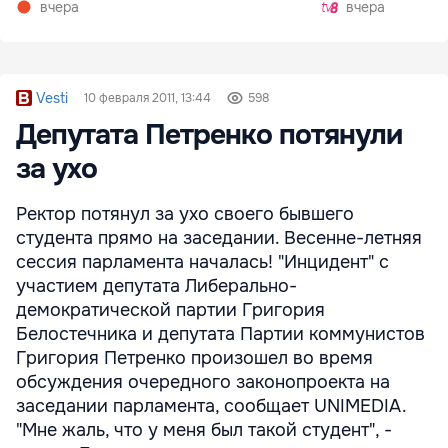
вчера
вчера
Vesti
10 февраля 2011, 13:44
598
Депутата Петренко потянули
за ухо
Ректор потянул за ухо своего бывшего
студента прямо на заседании. Весенне-летняя
сессия парламента началась! "Инцидент" с
участием депутата Либерально-
демократической партии Григория
Белостечника и депутата Партии коммунистов
Григория Петренко произошел во время
обсуждения очередного законопроекта на
заседании парламента, сообщает UNIMEDIA.
"Мне жаль, что у меня был такой студент", -