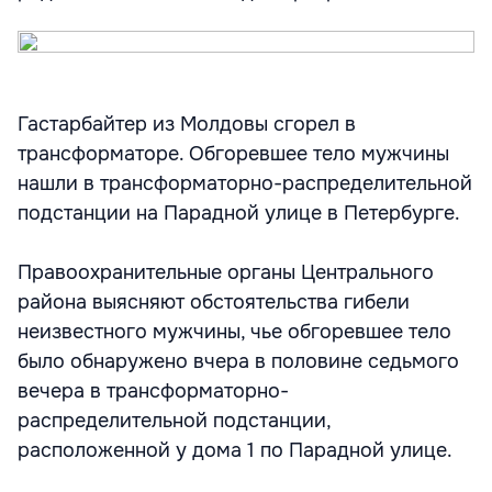
Гастарбайтер из Молдовы сгорел в
трансформаторе. Обгоревшее тело мужчины
нашли в трансформаторно-распределительной
подстанции на Парадной улице в Петербурге.
Правоохранительные органы Центрального
района выясняют обстоятельства гибели
неизвестного мужчины, чье обгоревшее тело
было обнаружено вчера в половине седьмого
вечера в трансформаторно-
распределительной подстанции,
расположенной у дома 1 по Парадной улице.