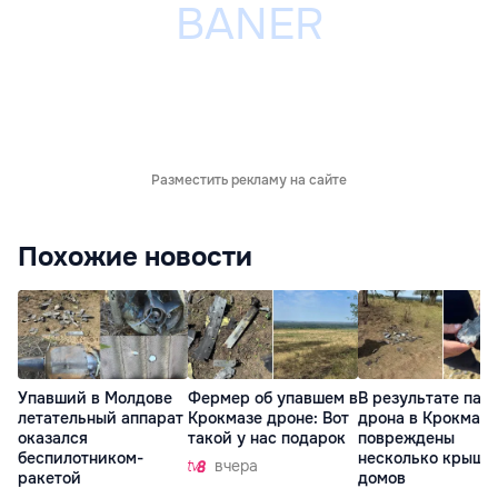
Разместить рекламу на сайте
Похожие новости
Упавший в Молдове
Фермер об упавшем в
В результате пад
летательный аппарат
Крокмазе дроне: Вот
дрона в Крокмазе
оказался
такой у нас подарок
повреждены
беспилотником-
несколько крыш
вчера
ракетой
домов