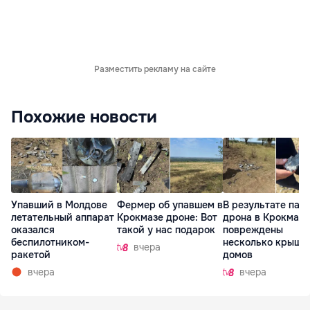
Разместить рекламу на сайте
Похожие новости
Упавший в Молдове
Фермер об упавшем в
В результате пад
летательный аппарат
Крокмазе дроне: Вот
дрона в Крокмазе
оказался
такой у нас подарок
повреждены
беспилотником-
несколько крыш
вчера
ракетой
домов
вчера
вчера