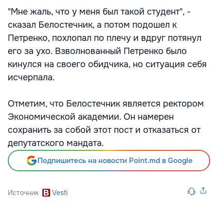
"Мне жаль, что у меня был такой студент", -
сказал Белостечник, а потом подошел к
Петренко, похлопал по плечу и вдруг потянул
его за ухо. Взволнованный Петренко было
кинулся на своего обидчика, но ситуация себя
исчерпала.
Отметим, что Белостечник является ректором
Экономической академии. Он намерен
сохранить за собой этот пост и отказаться от
депутатского мандата.
Подпишитесь на новости Point.md в Google
Источник
Vesti