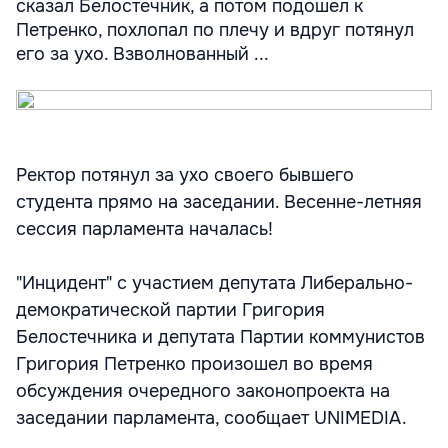
сказал Белостечник, а потом подошел к
Петренко, похлопал по плечу и вдруг потянул
его за ухо. Взволнованный ...
Ректор потянул за ухо своего бывшего
студента прямо на заседании. Весенне-летняя
сессия парламента началась!
"Инцидент" с участием депутата Либерально-
демократической партии Григория
Белостечника и депутата Партии коммунистов
Григория Петренко произошел во время
обсуждения очередного законопроекта на
заседании парламента, сообщает UNIMEDIA.