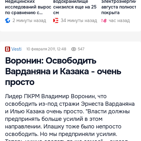
медицинских
водохранилище
электроэнергии н
исследований вырос
снизился еще на 25
августа полность
по сравнению с
см
покрыта
прошлым годом
2 минуты назад
34 минуты назад
час назад
Vesti
10 февраля 2011, 12:48
547
Воронин: Освободить
Варданяна и Казака - очень
просто
Лидер ПКРМ Владимир Воронин, что
освободить из-под стражи Эрнеста Варданяна
и Илью Казака очень просто. "Власти должны
предпринять больше усилий в этом
направлении. Илашку тоже было непросто
освободить. Но мы предприняли усилия.