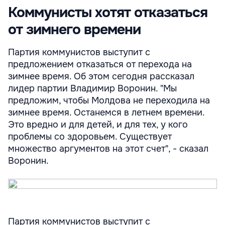
Коммунисты хотят отказаться
от зимнего времени
Партия коммунистов выступит с
предложением отказаться от перехода на
зимнее время. Об этом сегодня рассказал
лидер партии Владимир Воронин. "Мы
предложим, чтобы Молдова не переходила на
зимнее время. Останемся в летнем времени.
Это вредно и для детей, и для тех, у кого
проблемы со здоровьем. Существует
множество аргументов на этот счет", - сказал
Воронин.
Партия коммунистов выступит с