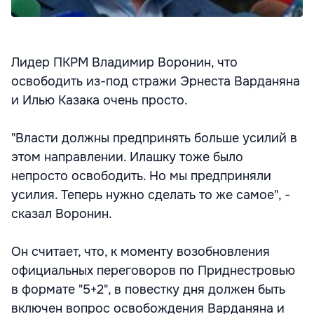
Лидер ПКРМ Владимир Воронин, что
освободить из-под стражи Эрнеста Варданяна
и Илью Казака очень просто.
"Власти должны предпринять больше усилий в
этом направлении. Илашку тоже было
непросто освободить. Но мы предприняли
усилия. Теперь нужно сделать то же самое", -
сказал Воронин.
Он считает, что, к моменту возобновления
официальных переговоров по Приднестровью
в формате "5+2", в повестку дня должен быть
включен вопрос освобождения Варданяна и