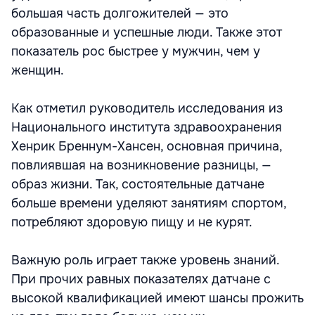
большая часть долгожителей — это
образованные и успешные люди. Также этот
показатель рос быстрее у мужчин, чем у
женщин.
Как отметил руководитель исследования из
Национального института здравоохранения
Хенрик Бреннум-Хансен, основная причина,
повлиявшая на возникновение разницы, —
образ жизни. Так, состоятельные датчане
больше времени уделяют занятиям спортом,
потребляют здоровую пищу и не курят.
Важную роль играет также уровень знаний.
При прочих равных показателях датчане с
высокой квалификацией имеют шансы прожить