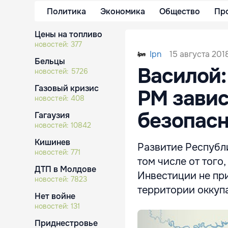
Политика
Экономика
Общество
Пр
Цены на топливо
новостей:
377
15 августа 2018
Ipn
Бельцы
Василой:
новостей:
5726
Газовый кризис
РМ завис
новостей:
408
безопасн
Гагаузия
новостей:
10842
Кишинев
Развитие Республ
новостей:
771
том числе от того
ДТП в Молдове
Инвестиции не при
новостей:
7823
территории оккуп
Нет войне
новостей:
131
Приднестровье