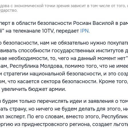
ова с экономической точки зрения зависит в том числе от того,
ударство.
перт в области безопасности Росиан Василой в ра
ii” на телеканале 10TV, передает
IPN.
о безопасности, нам не обязательно нужно покупат
звивать способности государственных институтов 
ае необходимости, то, чего на данный момент нет”,
вам, Республика Молдова, помимо того, что не име
и стратегии национальной безопасности, и это соз
м, что касается сектора безопасности. Кроме того
т увеличить бюджет армии.
ы будем только перечислять идеи и заявления о том
ть страну, но ничего не будем делать для этого, н
ил эксперт. По его словам, вместо этого, Республи
ергию из приднестровского региона, создает льгот