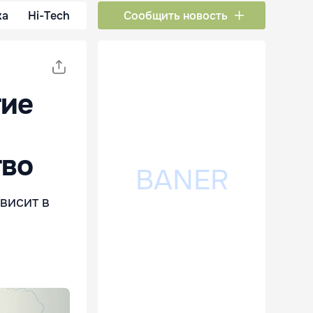
ка
Hi-Tech
Сообщить новость
тие
тво
висит в