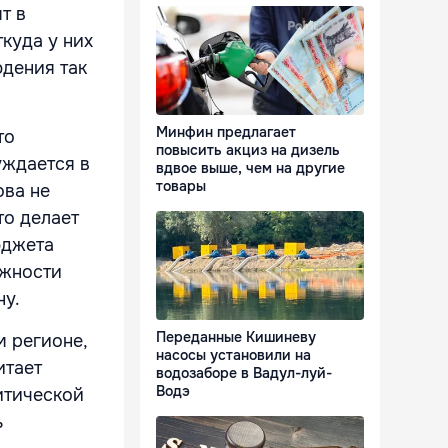
т в
куда у них
юдения так
Минфин предлагает
то
повысить акциз на дизель
уждается в
вдвое выше, чем на другие
товары
ова не
то делает
юджета
ожности
ну.
Переданные Кишиневу
м регионе,
насосы установили на
итает
водозаборе в Вадул-луй-
Водэ
итической
ь