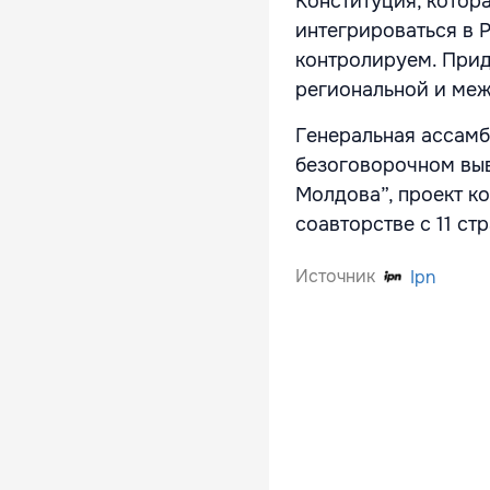
Конституция, котор
интегрироваться в 
контролируем. Прид
региональной и меж
Генеральная ассам
безоговорочном выв
Молдова”, проект к
соавторстве с 11 ст
Источник
Ipn