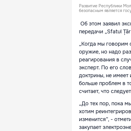
Развитие Республики Молд
безопасным является гос
Об этом заявил экс
передачи „Sfatul Țăr
„Когда мы говорим 
оружие, но надо ра
реагирования в случ
эксперт. По его сло
доктрины, не имеет 
больше проблем в то
считает, что следуе
„До тех пор, пока м
хотим реинтегрирова
изменится”, - отмет
закупает электроэн