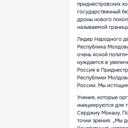
приднестровских хо
государственный бю
дроны нового покол
называемой границ
Лидер Народного дв
Республика Молдова
очень ясной полити
нуждается в увелич
Россия в Приднестр
Республики Молдова
России. Мы истощим
Учения, которые ор
инициируются для т
Серджиу Мокану. По
точки зрения. „Мы д