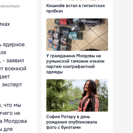
Кишинёв встал в гигантских
 насколько
пробках
мках
ь ядерное
для
У гражданина Молдовы на
 - заявил
румынской таможне изъяли
партию контрафактной
ет военной
одежды
дает
, эксперт
, что мы
ичего не
София Ротару в день
ка Молдова
рождения опубликовала
фото с букетами
ы для