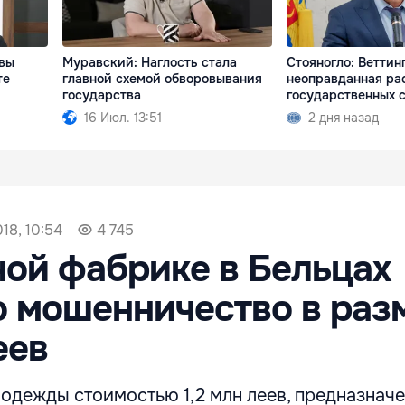
вы
Муравский: Наглость стала
Стояногло: Веттин
те
главной схемой обворовывания
неоправданная ра
государства
государственных 
16 Июл. 13:51
2 дня назад
018, 10:54
4 745
ой фабрике в Бельцах
 мошенничество в раз
еев
одежды стоимостью 1,2 млн леев, предназнач