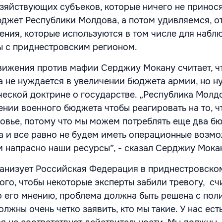
зяйствующих субъеков, которые ничего не принося
джет Республики Молдова, а потом удивляемся, от
ения, которые используются в том числе для набл
ы с приднестровским регионом.
ижения против мафии Серджиу Мокану считает, ч
 не нуждается в увеличении бюджета армии, но н
ческой доктрине о государстве. „Республика Молд
ении военного бюджета чтобы реагировать на то, ч
овье, потому что мы можем потреблять еще два б
 и все равно не будем иметь операционные возм
 напрасно наши ресурсы”, - сказал Серджиу Мока
ганизует Российская Федерация в приднестровско
ого, чтобы некоторые эксперты забили тревогу, сч
 его мнению, проблема должна быть решена с пол
олжны очень четко заявить, кто мы такие. У нас ест