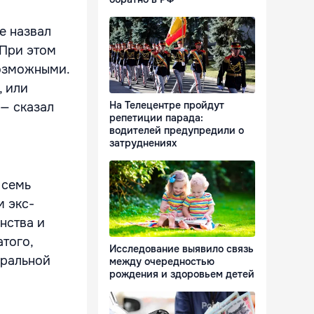
е назвал
 При этом
возможными.
, или
На Телецентре пройдут
 — сказал
репетиции парада:
водителей предупредили о
затруднениях
 семь
м экс-
нства и
того,
Исследование выявило связь
еральной
между очередностью
рождения и здоровьем детей