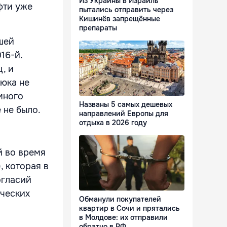
Из Украины в Израиль
фти уже
пытались отправить через
Кишинёв запрещённые
препараты
шей
16-й.
, и
нюка не
много
Названы 5 самых дешевых
 не было.
направлений Европы для
отдыха в 2026 году
й во время
 которая в
огласий
ических
Обманули покупателей
квартир в Сочи и прятались
в Молдове: их отправили
обратно в РФ