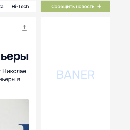
ка
Hi-Tech
Сообщить новость
мьеры
т Николае
мьеры в