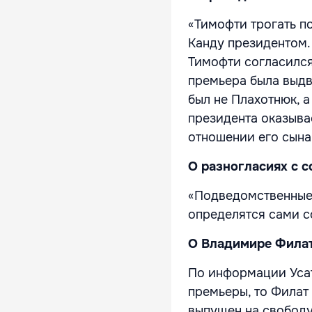
«Тимофти трогать п
Канду президентом.
Тимофти согласился
премьера была выдв
был не Плахотнюк, а
президента оказыва
отношении его сына
О разногласиях с 
«Подведомственные 
определятся сами с
О Владимире Фила
По информации Усат
премьеры, то Филат 
выпущен на свободу