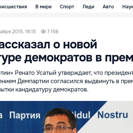
оисшествия
В мире
Спорт
Леди
Авто
Нау
абря 2015, 19:15
7 156
ассказал о новой
уре демократов в пре
тии» Ренато Усатый утверждает, что президен
ением Демпартии согласился выдвинуть в пре
пытки кандидатуру демократов.