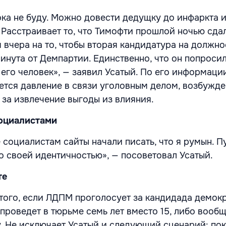
ока не буду. Можно довести дедущку до инфаркта и
 Расстраивает то, что Тимофти прошлой ночью сда
 вчера на то, чтобы вторая кандидатура на должно
инута от Демпартии. Единственно, что он попросил
 его человек», — заявил Усатый. По его информации
ется давление в связи уголовным делом, возбужд
 за извлечение выгоды из влияния.
социалистами
социалистам сайты начали писать, что я румын. П
о своей идентичностью», — посоветовал Усатый.
те
ого, если ЛДПМ проголосует за кандидада демокр
проведет в тюрьме семь лет вместо 15, либо вообщ
. Не исключает Усатый и следующий сценарий: по