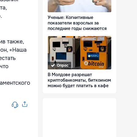
та,
.
Ученые: Когнитивные
показатели взрослых за
последние годы снижаются
ив также,
 он, «Наша
естать
что
Опрос
В Молдове разрешат
криптобанкоматы, биткоином
ламентского
можно будет платить в кафе