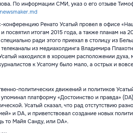
ова. По информации СМИ, указ о его отзыве Тимо
newsmaker.md
-конференцию Ренато Усатый провел в офисе «На
и посвятил итогам 2015 года, а также планам на 20
 специально ради этого приехал в столицу из Бельц
то телеканалы из медиахолдинга Владимира Плахот
Усатый находился в хорошем расположении духа, 
урналистов к Усатому было мало, а острых и вовсе
венно-политических движений и политиков Усаты
упоминал платформу «Достоинство и правда» (DA),
ической. Усатый сказал, что рад отстутствию разн
ей» и DA, и приветствовал создание новых полит
ь то Майя Санду, или DA».