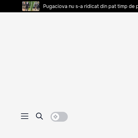
Pugaciova nu s-a ridicat din pat timp de pa