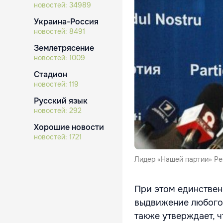
новостей:
34989
Украина-Россия
новостей:
8491
Землетрясение
новостей:
1009
Стадион
новостей:
119
Русский язык
новостей:
292
Хорошие новости
новостей:
1721
Лидер «Нашей партии» Ре
При этом единствен
выдвижение любого 
также утверждает, 