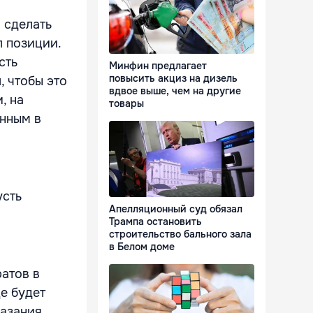
 сделать
л позиции.
сть
Минфин предлагает
повысить акциз на дизель
, чтобы это
вдвое выше, чем на другие
, на
товары
енным в
усть
Апелляционный суд обязал
Трампа остановить
строительство бального зала
в Белом доме
атов в
е будет
казания