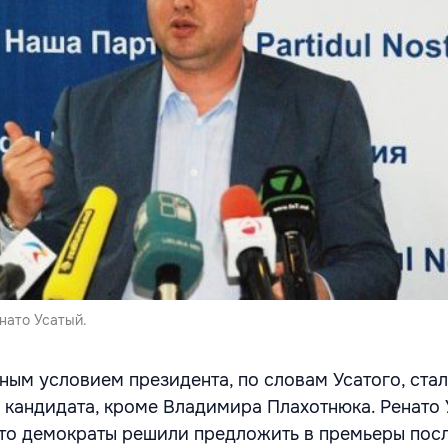
нато Усатый.
ным условием президента, по словам Усатого, ста
кандидата, кроме Владимира Плахотнюка. Ренато 
что демократы решили предложить в премьеры пос