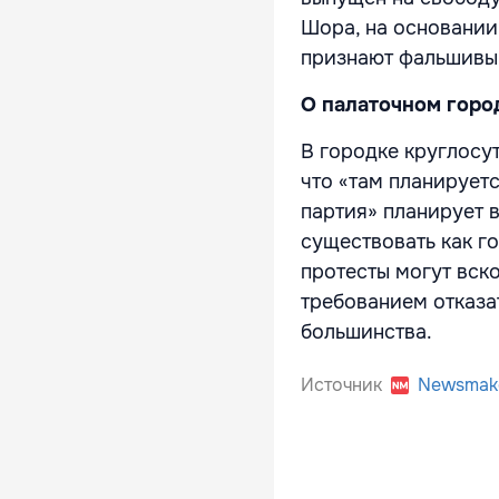
Шора, на основании
признают фальшивым
О палаточном горо
В городке круглосу
что «там планирует
партия» планирует 
существовать как го
протесты могут вск
требованием отказа
большинства.
Источник
Newsmak