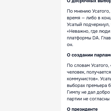
О досрочных выбо
По мнению Усатого,
время — либо в конц
Усатый подчеркнул,
«Неважно, где люди 
платформы DA. Глав
он.
О создании парлам
По словам Усатого,
человек, получается
коммунистов». Усат
выборах премьера б
Гимпу не дал добро
партии не согласны
О президенте