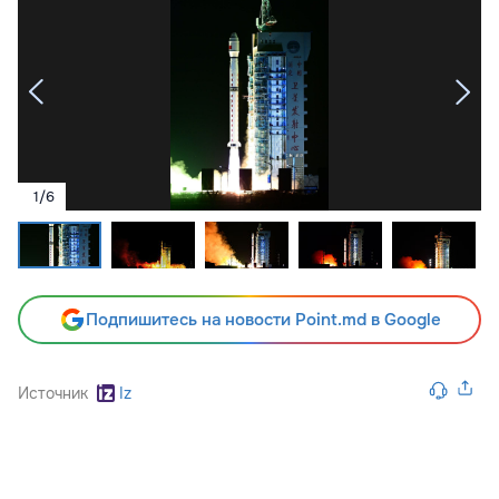
1
/
6
Подпишитесь на новости Point.md в Google
Источник
Iz