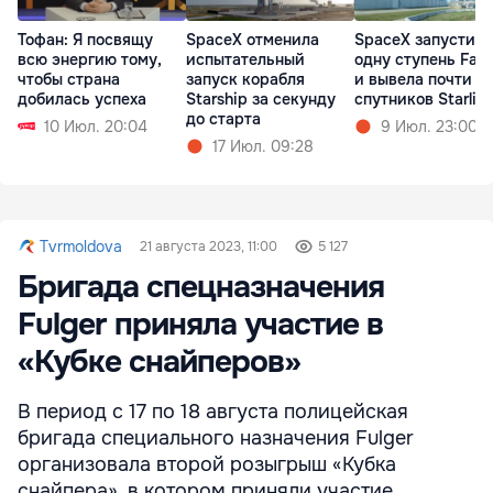
Тофан: Я посвящу
SpaceX отменила
SpaceX запустила
всю энергию тому,
испытательный
одну ступень Falc
чтобы страна
запуск корабля
и вывела почти 1 
добилась успеха
Starship за секунду
спутников Starlin
до старта
10 Июл. 20:04
9 Июл. 23:00
17 Июл. 09:28
Tvrmoldova
21 августа 2023, 11:00
5 127
Бригада спецназначения
Fulger приняла участие в
«Кубке снайперов»
В период с 17 по 18 августа полицейская
бригада специального назначения Fulger
организовала второй розыгрыш «Кубка
снайпера», в котором приняли участие