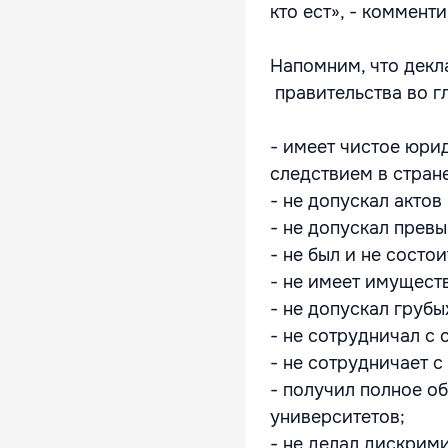
кто ест», - коммент
Напомним, что декл
правительства во г
- имеет чистое юрид
следствием в стран
- не допускал акто
- не допускал прев
- не был и не состо
- не имеет имущест
- не допускал груб
- не сотрудничал с
- не сотрудничает 
- получил полное о
университетов;
- не делал дискрим