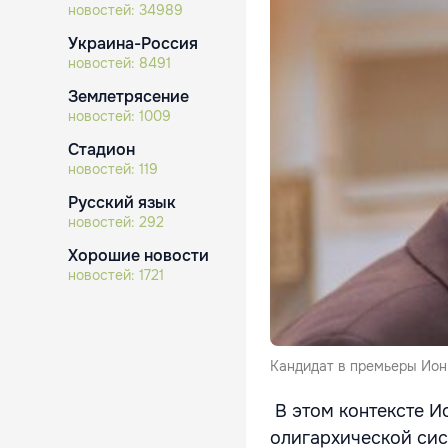
новостей:
34989
Украина-Россия
новостей:
8491
Землетрясение
новостей:
1009
Стадион
новостей:
119
Русский язык
новостей:
292
Хорошие новости
новостей:
1721
Кандидат в премьеры Ион
В этом контексте И
олигархической сис