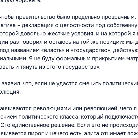
ющую воровать.
 чтобы правительство было предельно прозрачным. 
циатива – декларация о целостности под собственн
которой довольно жесткие условия, и на которой я
один раз говорил и остаюсь на той же позиции: мы
под названием «власть» и «государство», действ
иальными. Я не буду формальным прикрытием мат
ать и тянуть из этого государства».
 заявил, что, если не удастся сменить политически
олюция.
канчиваются революциями или революцией, чего я 
ением политического класса, который подключает
. Это единственное решение. Если это не происхо
анчивается пирог и нечего есть, элита отнимает лож