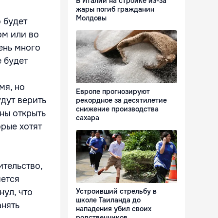
В Италии на стройке из-за
жары погиб гражданин
Молдовы
 будет
ом или во
чень много
е будет
мя, но
Европе прогнозируют
удут верить
рекордное за десятилетие
снижение производства
жны открыть
сахара
орые хотят
ительство,
яется
нул, что
Устроивший стрельбу в
школе Таиланда до
анять
нападения убил своих
родственников