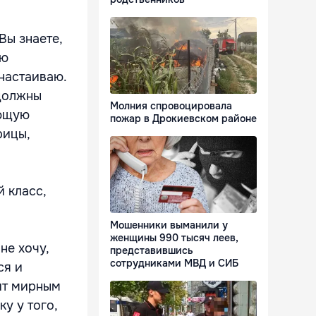
Вы знаете,
ую
 настаиваю.
 должны
Молния спровоцировала
ующую
пожар в Дрокиевском районе
рицы,
й класс,
Мошенники выманили у
женщины 990 тысяч леев,
не хочу,
представившись
сотрудниками МВД и СИБ
ся и
дит мирным
ку у того,