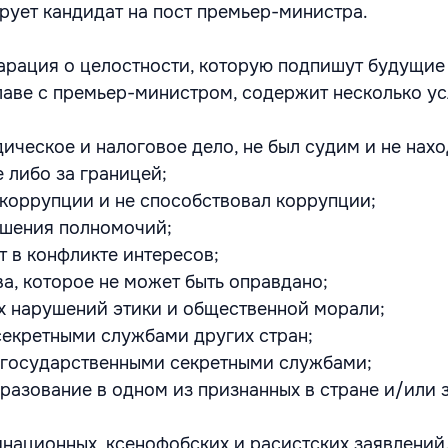
ирует кандидат на пост премьер-министра.
арация о целостности, которую подпишут будущие
лаве с премьер-министром, содержит несколько ус
ическое и налоговое дело, не был судим и не нах
е либо за границей;
в коррупции и не способствовал коррупции;
ышения полномочий;
ит в конфликте интересов;
ва, которое не может быть оправдано;
ых нарушений этики и общественной морали;
 секретными службами других стран;
с государственными секретными службами;
бразование в одном из признанных в стране и/или 
инационных, ксенофобских и расистских заявлений