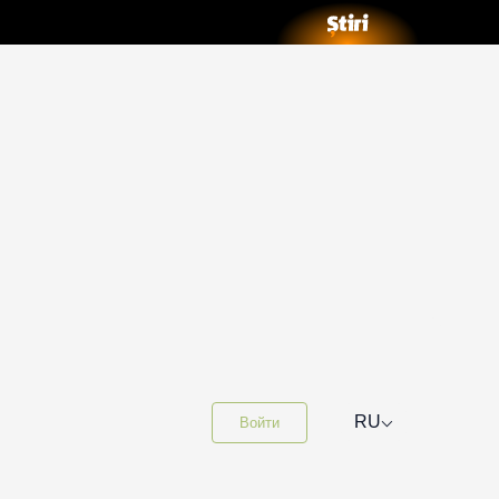
⌵
RU
Войти