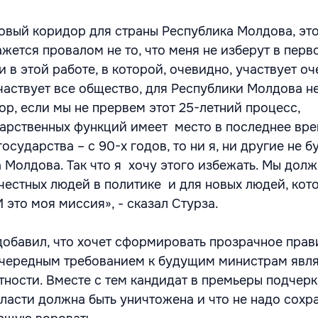
новый коридор для страны Республика Молдова, это
жется провалом не то, что меня не изберут в перв
 в этой работе, в которой, очевидно, участвует о
частвует все общество, для Республики Молдова н
ор, если мы не прервем этот 25-летний процесс,
арственных функций имеет место в последнее вре
государства – с 90-х годов, то ни я, ни другие не б
 Молдова. Так что я хочу этого избежать. Мы дол
честных людей в политике и для новых людей, кот
И это моя миссия», - сказал Стурза.
 добавил, что хочет сформировать прозрачное прав
очередным требованием к будущим министрам явл
ности. Вместе с тем кандидат в премьеры подчерк
ласти должна быть уничтожена и что не надо сохр