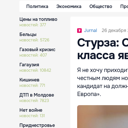
Политика
Экономика
Общество
Пр
Цены на топливо
новостей:
377
26 декабря 
Jurnal
Бельцы
Стурза: 
новостей:
5726
Газовый кризис
класса я
новостей:
407
Гагаузия
Я не хочу приходи
новостей:
10842
честным людям нов
Кишинев
кандидат на долж
новостей:
771
Европа».
ДТП в Молдове
новостей:
7823
Нет войне
новостей:
131
Приднестровье