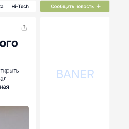
ка
Hi-Tech
Сообщить новость
ого
открыть
лал
дная