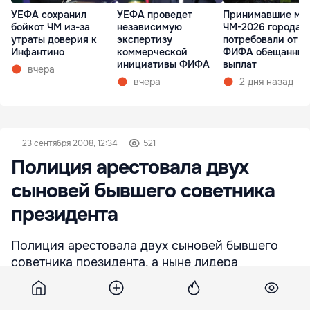
УЕФА сохранил
УЕФА проведет
Принимавшие ма
бойкот ЧМ из-за
независимую
ЧМ-2026 города 
утраты доверия к
экспертизу
потребовали от
Инфантино
коммерческой
ФИФА обещанных
инициативы ФИФА
выплат
вчера
вчера
2 дня назад
23 сентября 2008, 12:34
521
Полиция арестовала двух
сыновей бывшего советника
президента
Полиция арестовала двух сыновей бывшего
советника президента, а ныне лидера
движения Народное Действие Сергея Мокану.
Задержанных обвиняют в жестоком избиении