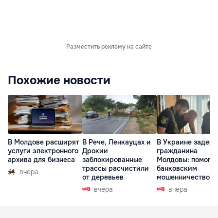
Разместить рекламу на сайте
Похожие новости
В Молдове расширят
В Рече, Ленкауцах и
В Украине задер
услуги электронного
Дрокии
гражданина
архива для бизнеса
заблокированные
Молдовы: помогал
трассы расчистили
банковским
вчера
от деревьев
мошенничеством 
Чехии
вчера
вчера