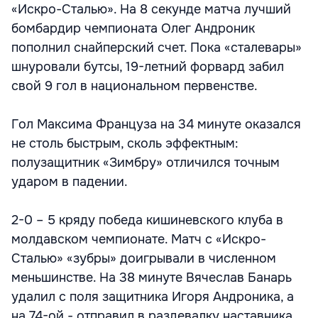
«Искро-Сталью». На 8 секунде матча лучший
бомбардир чемпионата Олег Андроник
пополнил снайперский счет. Пока «сталевары»
шнуровали бутсы, 19-летний форвард забил
свой 9 гол в национальном первенстве.
Гол Максима Француза на 34 минуте оказался
не столь быстрым, сколь эффектным:
полузащитник «Зимбру» отличился точным
ударом в падении.
2-0 – 5 кряду победа кишиневского клуба в
молдавском чемпионате. Матч с «Искро-
Сталью» «зубры» доигрывали в численном
меньшинстве. На 38 минуте Вячеслав Банарь
удалил с поля защитника Игоря Андроника, а
на 74-ой - отправил в раздевалку наставника