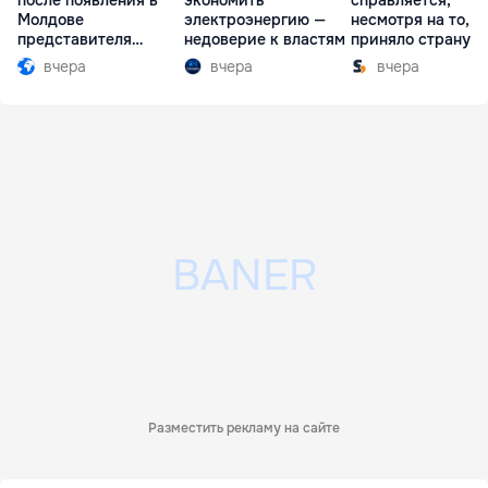
после появления в
экономить
справляется,
Молдове
электроэнергию —
несмотря на то, ч
представителя
недоверие к властям
приняло страну в
Южной Осетии
разгар кризиса
вчера
вчера
вчера
Разместить рекламу на сайте