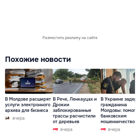
Разместить рекламу на сайте
Похожие новости
В Молдове расширят
В Рече, Ленкауцах и
В Украине задер
услуги электронного
Дрокии
гражданина
архива для бизнеса
заблокированные
Молдовы: помогал
трассы расчистили
банковским
вчера
от деревьев
мошенничеством 
Чехии
вчера
вчера