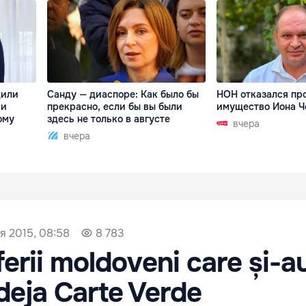
дили
Санду — диаспоре: Как было бы
НОН отказался пр
 и
прекрасно, если бы вы были
имущество Иона Ч
ому
здесь не только в августе
вчера
вчера
я 2015, 08:58
8 783
ferii moldoveni care și-a
deja Carte Verde