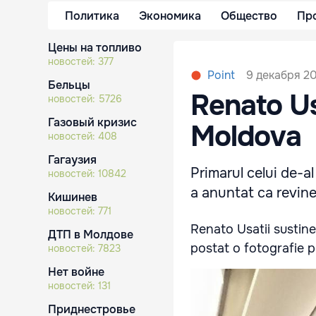
Политика
Экономика
Общество
Пр
Цены на топливо
новостей:
377
9 декабря 20
Point
Бельцы
Renato Usa
новостей:
5726
Газовый кризис
Moldova
новостей:
408
Гагаузия
Primarul celui de-al 
новостей:
10842
a anuntat ca revine
Кишинев
новостей:
771
Renato Usatii sustine
ДТП в Молдове
postat o fotografie 
новостей:
7823
Нет войне
новостей:
131
Приднестровье