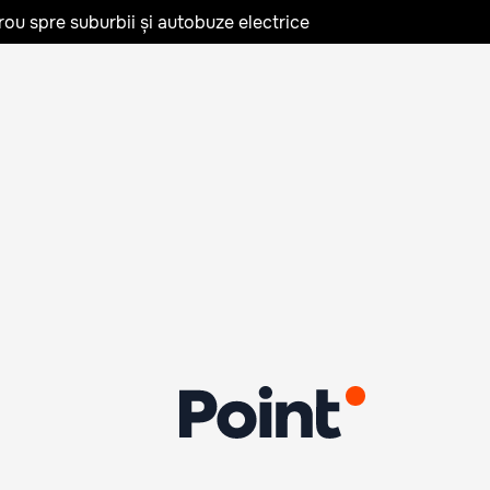
rou spre suburbii și autobuze electrice