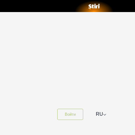
⌵
RU
Войти