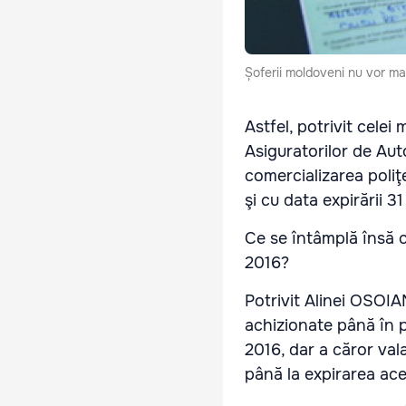
Șoferii moldoveni nu vor ma
Astfel, potrivit celei
Asiguratorilor de Aut
comercializarea poliţe
şi cu data expirării 
Ce se întâmplă însă c
2016?
Potrivit Alinei OSOIA
achizionate până în p
2016, dar a căror va
până la expirarea ace