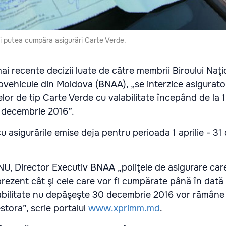
i putea cumpăra asigurări Carte Verde.
 mai recente decizii luate de către membrii Biroului Naţi
ovehicule din Moldova (BNAA), „se interzice asiguratori
lor de tip Carte Verde cu valabilitate începând de la 1
31 decembrie 2016”.
u asigurările emise deja pentru perioada 1 aprilie - 3
NU, Director Executiv BNAA „poliţele de asigurare car
rezent cât şi cele care vor fi cumpărate până în dată d
labilitate nu depăşeşte 30 decembrie 2016 vor rămâne
stora”, scrie portalul
www.xprimm.md
.