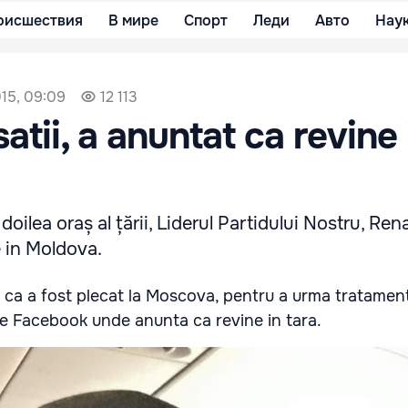
оисшествия
В мире
Спорт
Леди
Авто
Нау
15, 09:09
12 113
tii, a anuntat ca revine 
doilea oraș al țării, Liderul Partidului Nostru, Ren
 in Moldova.
 ca a fost plecat la Moscova, pentru a urma tratamen
pe Facebook unde anunta ca revine in tara.