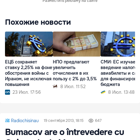
Разместить рекламу на сайте
Похожие новости
ЕЦБ сохраняет
НПО предлагают
СМИ: ЕС изучает
ставку 2,25% на фоне
увеличить
введение налогов
обострения войны с
отчисления в их
авиабилеты и сах
Ираном, не исключая
пользу с 2% до 3,5%
для финансирова
повышения
бюджета
8 Июл. 11:52
23 Июл. 17:56
8 Июл. 13:48
Radiochisinau
19 сентября 2013, 18:15
647
Bumacov are o întrevedere cu