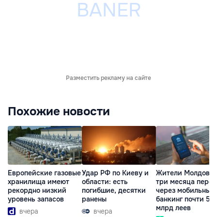
Разместить рекламу на сайте
Похожие новости
Европейские газовые
Удар РФ по Киеву и
Жители Молдовы 
хранилища имеют
области: есть
три месяца пере
рекордно низкий
погибшие, десятки
через мобильный
уровень запасов
ранены
банкинг почти 50
млрд леев
вчера
вчера