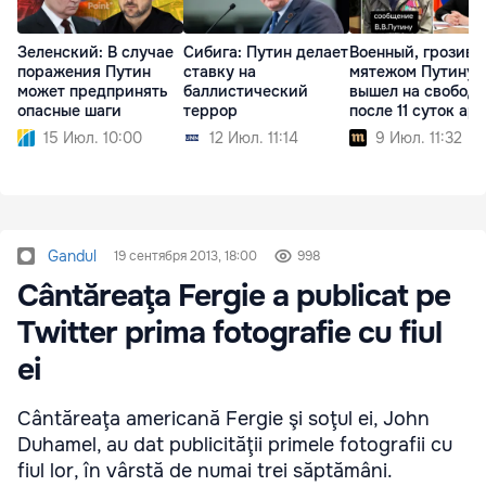
Зеленский: В случае
Сибига: Путин делает
Военный, грозив
поражения Путин
ставку на
мятежом Путину,
может предпринять
баллистический
вышел на свободу
опасные шаги
террор
после 11 суток ар
15 Июл. 10:00
12 Июл. 11:14
9 Июл. 11:32
Gandul
19 сентября 2013, 18:00
998
Cântăreaţa Fergie a publicat pe
Twitter prima fotografie cu fiul
ei
Cântăreaţa americană Fergie şi soţul ei, John
Duhamel, au dat publicităţii primele fotografii cu
fiul lor, în vârstă de numai trei săptămâni.