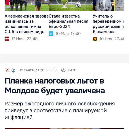
Американская звезда
Стала известна
Учитель о
извинилась за
официальная песня
переведенном на
исполнение гимна
Евро‑2024
русский язык гим
США в пьяном виде
Я окаменел
10 Мая. 17:40
17 Июл. 23:48
10 Ноя. 20:40
Kp
19 сентября 2013, 18:18
3 476
Планка налоговых льгот в
Молдове будет увеличена
Размер ежегодного личного освобождения
приведут в соответствие с планируемой
инфляцией.