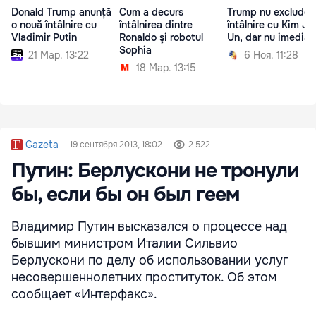
Donald Trump anunță
Cum a decurs
Trump nu exclude 
o nouă întâlnire cu
întâlnirea dintre
întâlnire cu Kim Jo
Vladimir Putin
Ronaldo şi robotul
Un, dar nu imediat
Sophia
21 Мар. 13:22
6 Ноя. 11:28
18 Мар. 13:15
Gazeta
19 сентября 2013, 18:02
2 522
Путин: Берлускони не тронули
бы, если бы он был геем
Владимир Путин высказался о процессе над
бывшим министром Италии Сильвио
Берлускони по делу об использовании услуг
несовершеннолетних проституток. Об этом
сообщает «Интерфакс».