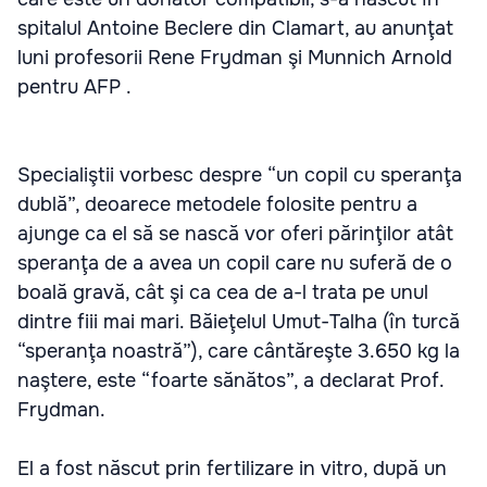
spitalul Antoine Beclere din Clamart, au anunţat
luni profesorii Rene Frydman şi Munnich Arnold
pentru AFP .
Specialiştii vorbesc despre “un copil cu speranţa
dublă”, deoarece metodele folosite pentru a
ajunge ca el să se nască vor oferi părinţilor atât
speranţa de a avea un copil care nu suferă de o
boală gravă, cât şi ca cea de a-l trata pe unul
dintre fiii mai mari. Băieţelul Umut-Talha (în turcă
“speranţa noastră”), care cântăreşte 3.650 kg la
naştere, este “foarte sănătos”, a declarat Prof.
Frydman.
El a fost născut prin fertilizare in vitro, după un