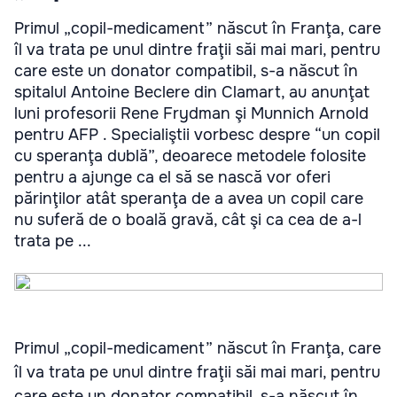
Primul „copil-medicament” născut în Franţa, care
îl va trata pe unul dintre fraţii săi mai mari, pentru
care este un donator compatibil, s-a născut în
spitalul Antoine Beclere din Clamart, au anunţat
luni profesorii Rene Frydman şi Munnich Arnold
pentru AFP . Specialiştii vorbesc despre “un copil
cu speranţa dublă”, deoarece metodele folosite
pentru a ajunge ca el să se nască vor oferi
părinţilor atât speranţa de a avea un copil care
nu suferă de o boală gravă, cât şi ca cea de a-l
trata pe ...
Primul „copil-medicament” născut în Franţa, care
îl va trata pe unul dintre fraţii săi mai mari, pentru
care este un donator compatibil, s-a născut în