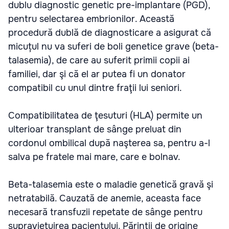
dublu diagnostic genetic pre-implantare (PGD),
pentru selectarea embrionilor. Această
procedură dublă de diagnosticare a asigurat că
micuțul nu va suferi de boli genetice grave (beta-
talasemia), de care au suferit primii copii ai
familiei, dar şi că el ar putea fi un donator
compatibil cu unul dintre fraţii lui seniori.
Compatibilitatea de ţesuturi (HLA) permite un
ulterioar transplant de sânge preluat din
cordonul ombilical după naşterea sa, pentru a-l
salva pe fratele mai mare, care e bolnav.
Beta-talasemia este o maladie genetică gravă şi
netratabilă. Cauzată de anemie, aceasta face
necesară transfuzii repetate de sânge pentru
supravieţuirea pacientului. Părinţii de origine