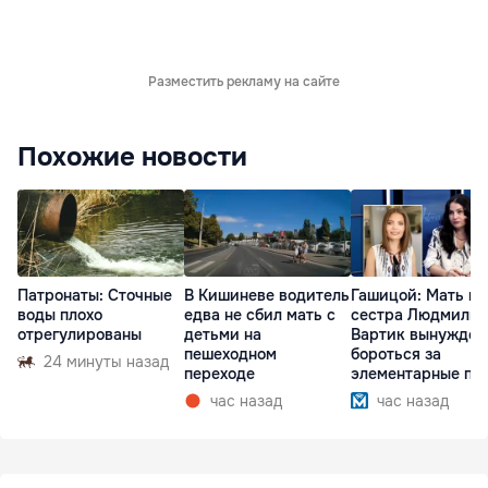
Разместить рекламу на сайте
Похожие новости
Патронаты: Сточные
В Кишиневе водитель
Гашицой: Мать и
воды плохо
едва не сбил мать с
сестра Людмилы
отрегулированы
детьми на
Вартик вынужден
пешеходном
бороться за
24 минуты назад
переходе
элементарные пр
час назад
час назад