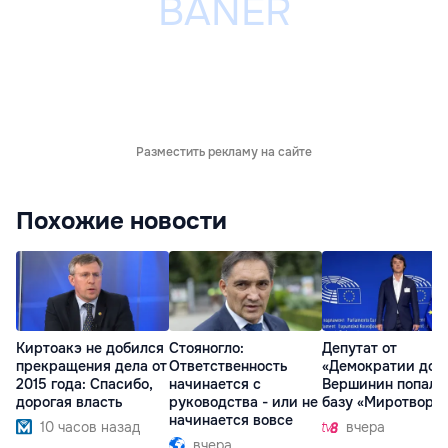
Разместить рекламу на сайте
Похожие новости
Киртоакэ не добился
Стояногло:
Депутат от
прекращения дела от
Ответственность
«Демократии дом
2015 года: Спасибо,
начинается с
Вершинин попал 
дорогая власть
руководства - или не
базу «Миротворц
начинается вовсе
10 часов назад
вчера
вчера