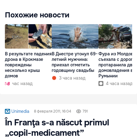
Похожие новости
В результате падения
В Днестре утонул 69-
Фура из Молдовы
дрона в Крокмазе
летний мужчина:
съехала с дороги
повреждены
приехал отметить
протаранила два
несколько крыш
годовщину свадьбы
домовладения в
домов
Румынии
3 часа назад
час назад
4 часа назад
Unimedia
8 февраля 2011, 16:04
791
În Franţa s-a născut primul
„copil-medicament”