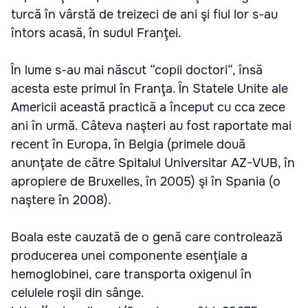
turcă în vârstă de treizeci de ani şi fiul lor s-au
întors acasă, în sudul Franţei.
În lume s-au mai născut “copii doctori“, însă
acesta este primul în Franţa. În Statele Unite ale
Americii această practică a început cu cca zece
ani în urmă. Câteva naşteri au fost raportate mai
recent în Europa, în Belgia (primele două
anunţate de către Spitalul Universitar AZ-VUB, în
apropiere de Bruxelles, în 2005) şi în Spania (o
naştere în 2008).
Boala este cauzată de o genă care controlează
producerea unei componente esenţiale a
hemoglobinei, care transporta oxigenul în
celulele roşii din sânge.