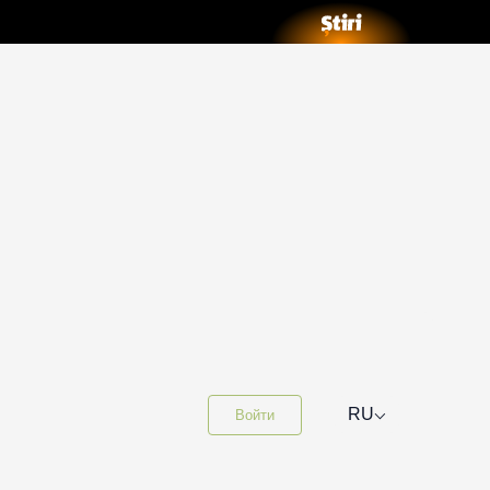
⌵
RU
Войти