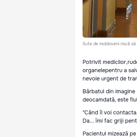
Sute de moldoveni riscă să
Potrivit medicilor,ru
organelepentru a salv
nevoie urgent de tra
Bărbatul din imagine 
deocamdată, este fiul
"Când îl voi contacta,
Da... îmi fac griji pen
Pacientul mizează pe