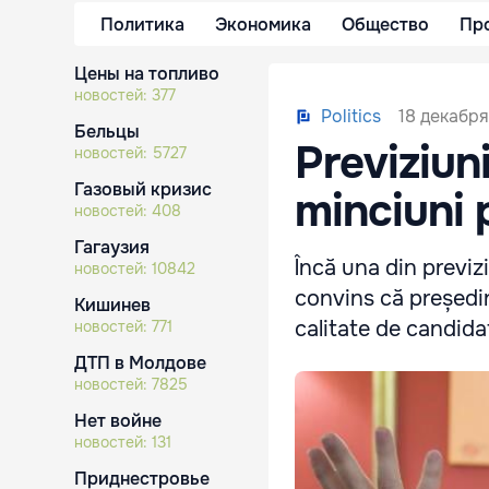
Политика
Экономика
Общество
Пр
Цены на топливо
новостей:
377
18 декабря
Politics
Бельцы
Previziuni
новостей:
5727
Газовый кризис
minciuni p
новостей:
408
Гагаузия
Încă una din previzi
новостей:
10842
convins că președin
Кишинев
calitate de candida
новостей:
771
ДТП в Молдове
новостей:
7825
Нет войне
новостей:
131
Приднестровье