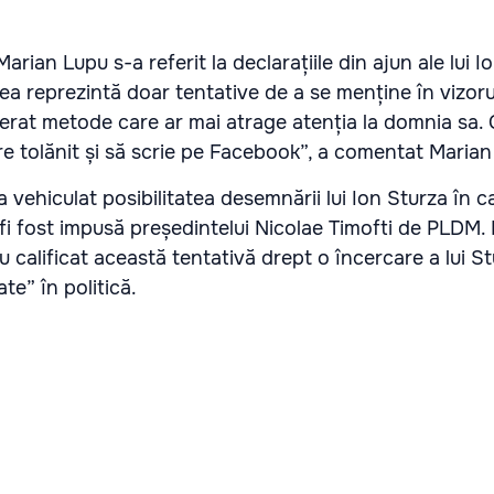
rian Lupu s-a referit la declarațiile din ajun ale lui I
 reprezintă doar tentative de a se menține în vizorul
erat metode care ar mai atrage atenția la domnia sa. 
re tolănit și să scrie pe Facebook”, a comentat Marian
 vehiculat posibilitatea desemnării lui Ion Sturza în ca
 fi fost impusă președintelui Nicolae Timofti de PLDM. 
 au calificat această tentativă drept o încercare a lui S
ate” în politică.