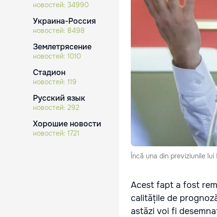
новостей:
34990
Украина-Россия
новостей:
8498
Землетрясение
новостей:
1010
Стадион
новостей:
119
Русский язык
новостей:
292
Хорошие новости
новостей:
1721
Încă una din previziunile lui
Acest fapt a fost re
calitățile de prognoză
astăzi voi fi desemnat