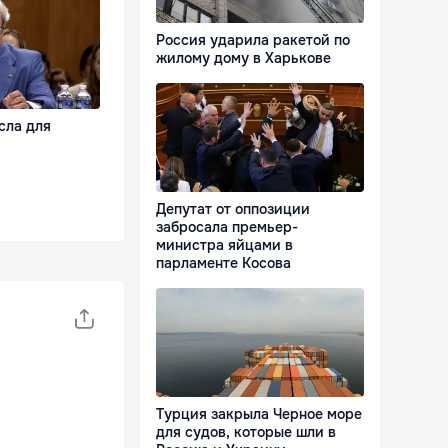
Россия ударила ракетой по
жилому дому в Харькове
сла для
Депутат от оппозиции
забросала премьер-
министра яйцами в
парламенте Косова
Турция закрыла Черное море
для судов, которые шли в