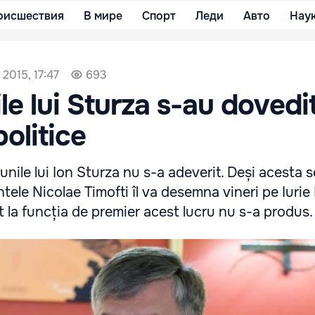
оисшествия
В мире
Спорт
Леди
Авто
Нау
 2015, 17:47
693
le lui Sturza s-au dovedi
olitice
unile lui Ion Sturza nu s-a adeverit. Deși acesta 
tele Nicolae Timofti îl va desemna vineri pe Iurie
t la funcția de premier acest lucru nu s-a produs.