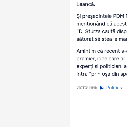
Leancă.
Și președintele PDM Ma
menționând că acestea
”Dl Sturza caută disp
săturat să stea la ma
Amintim că recent s-a
premier, idee care ar
experți și politicieni
intra ”prin ușa din sp
Источник
Politics