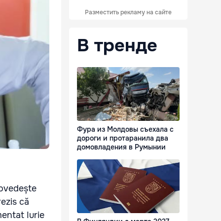
Разместить рекламу на сайте
В тренде
Фура из Молдовы съехала с
дороги и протаранила два
домовладения в Румынии
dovedește
rezis că
mentat Iurie