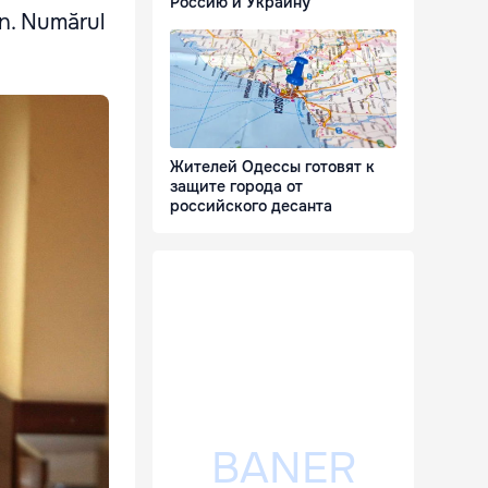
Россию и Украину
an. Numărul
Жителей Одессы готовят к
защите города от
российского десанта