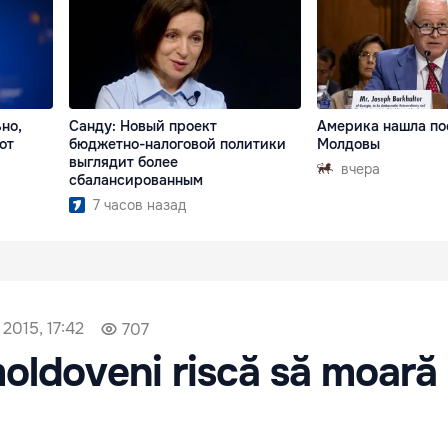
но,
Санду: Новый проект
Америка нашла по
от
бюджетно-налоговой политики
Молдовы
выглядит более
вчера
сбалансированным
7 часов назад
2015, 17:42
707
oldoveni riscă să moară