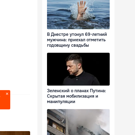
В Днестре утонул 69-летний
мужчина: приехал отметить
годовщину свадьбы
Зеленский о планах Путина:
Скрытая мобилизация и
?
манипуляции