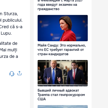
В Финляндии с марта 2027
года введут экзамен на
гражданство
on Sturza,
 publicului.
Cred că s-a
 Lupu.
litate de
Майя Санду: Это нормально,
Mai mulți
что ЕС требует гарантий от
стран-кандидатов
turza de a
Бывший личный адвокат
Трампа стал генпрокурором
США