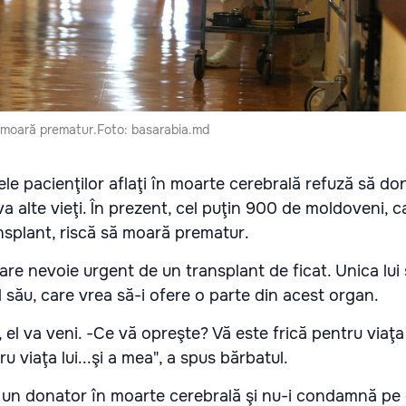
 moară prematur.Foto: basarabia.md
dele pacienţilor aflaţi în moarte cerebrală refuză să d
a alte vieţi. În prezent, cel puţin 900 de moldoveni, c
nsplant, riscă să moară prematur.
are nevoie urgent de un transplant de ficat. Unica lui
 său, care vrea să-i ofere o parte din acest organ.
 el va veni. -Ce vă opreşte? Vă este frică pentru viaţa 
tru viaţa lui...şi a mea", a spus bărbatul.
 un donator în moarte cerebrală şi nu-i condamnă pe 