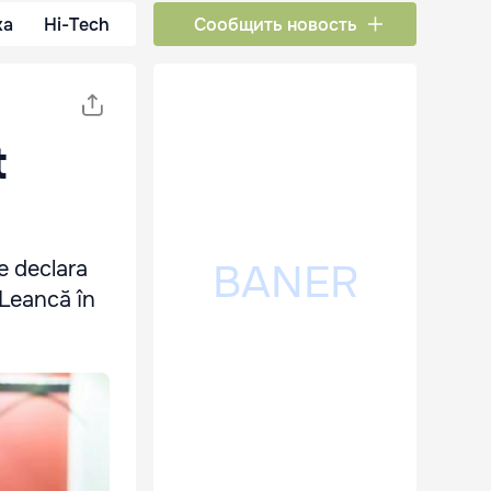
ка
Hi-Tech
Сообщить новость
t
se declara
 Leancă în