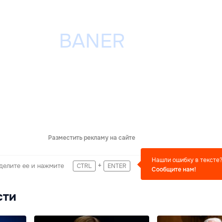
Разместить рекламу на сайте
Нашли ошибку в тексте
+
делите ее и нажмите
CTRL
ENTER
Сообщите нам!
сти