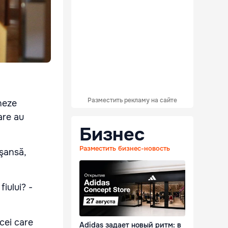
Разместить рекламу на сайте
oneze
are au
Бизнес
Разместить бизнес-новость
 şansă,
fiului? -
cei care
Adidas задает новый ритм: в