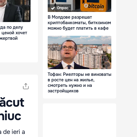
Опрос
В Молдове разрешат
криптобанкоматы, биткоином
да по делу
можно будет платить в кафе
 ценой хочет
 жертвой
Тофан: Риелторы не виноваты
в росте цен на жилье,
смотреть нужно и на
застройщиков
făcut
niuc
 de ieri a