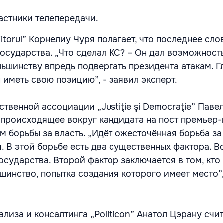
астники телепередачи.
itorul” Корнелиу Чуря полагает, что последнее сл
государства. „Что сделал КС? – Он дал возможност
ьшинству впредь подвергать президента атакам. Г
иметь свою позицию”, - заявил эксперт.
твенной ассоциации „Justiţie şi Democraţie” Паве
ё происходящее вокруг кандидата на пост премьер
м борьбы за власть. „Идёт ожесточённая борьба за
. В этой борьбе есть два существенных фактора. В
осударства. Второй фактор заключается в том, кто
шинство, попытка создания которого имеет место”,
лиза и консалтинга „Politicon” Анатол Цэрану счита