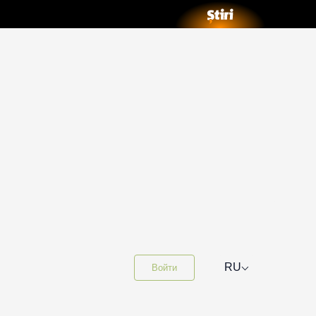
⌵
RU
Войти