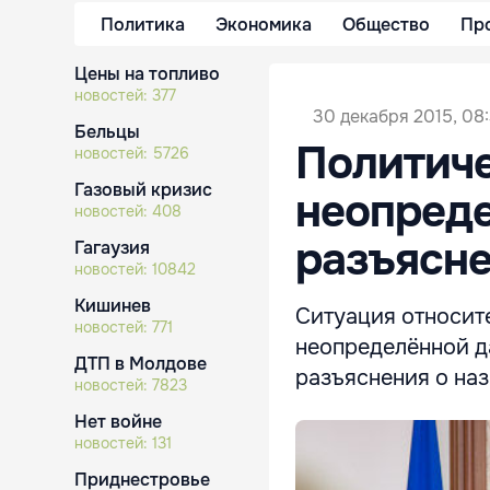
Политика
Экономика
Общество
Пр
Цены на топливо
новостей:
377
30 декабря 2015, 08
Бельцы
Политиче
новостей:
5726
Газовый кризис
неопреде
новостей:
408
разъясн
Гагаузия
новостей:
10842
Кишинев
Ситуация относит
новостей:
771
неопределённой д
ДТП в Молдове
разъяснения о наз
новостей:
7823
Нет войне
новостей:
131
Приднестровье