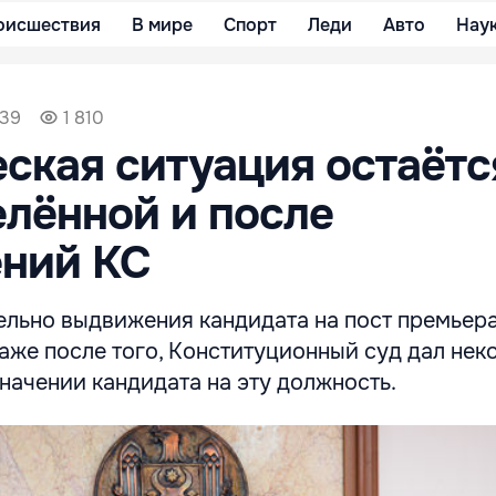
оисшествия
В мире
Спорт
Леди
Авто
Нау
:39
1 810
ская ситуация остаётс
лённой и после
ений КС
ельно выдвижения кандидата на пост премьера
аже после того, Конституционный суд дал нек
начении кандидата на эту должность.