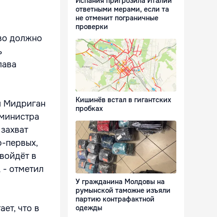
Испания пригрозила Италии
ответными мерами, если та
не отменит пограничные
проверки
ово должно
ь
лава
Кишинёв встал в гигантских
л Мидриган
пробках
-министра
 захват
о-первых,
 войдёт в
 - отметил
У гражданина Молдовы на
румынской таможне изъяли
партию контрафактной
ет, что в
одежды