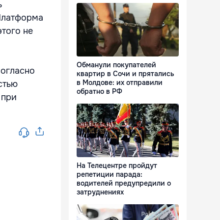
ь
Платформа
этого не
Обманули покупателей
согласно
квартир в Сочи и прятались
в Молдове: их отправили
стью
обратно в РФ
 при
На Телецентре пройдут
репетиции парада:
водителей предупредили о
затруднениях