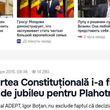
жен
Гросу: Молдова
Лупу о решении су
роить
демонстрирует, что
Возиян: Она любой
ва
заслуживает стать частью
представить себя
большой европейской семьи
3 часа назад
22 минуты назад
ря 2015, 08:36
14 290
rtea Constituțională i-a 
de jubileu pentru Plahot
al ADEPT, Igor Boțan, nu exclude faptul că decizia