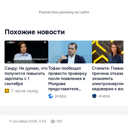
Разместить рекламу на сайте
Похожие новости
Санду: Не думаю, что
Тофан пообещал
Стамате: Главная
получится повысить
провести проверку
причина отказа
зарплаты с 1
после появления в
экономить
сентября
Молдове
электроэнергию 
представителя
недоверие к влас
7 часов назад
Южной Осетии
вчера
вчера
11 сентября 2008, 11:54
597