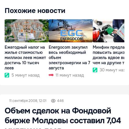
Похожие новости
Ежегодный налог на
Energocom закупил
Минфин предлага
жилье стоимостью
весь необходимый
повысить акциз н
миллион леев может
объем
дизель вдвое выш
достичь 10 тысяч
электроэнергии на 7
чем на другие то
леев
августа
30 минут наза
5 минут назад
11 минут назад
11 сентября 2008, 12:01
446
Объем сделок на Фондовой
бирже Молдовы составил 7,04