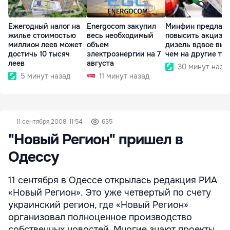
Ежегодный налог на
Energocom закупил
Минфин предлага
жилье стоимостью
весь необходимый
повысить акциз н
миллион леев может
объем
дизель вдвое выш
достичь 10 тысяч
электроэнергии на 7
чем на другие то
леев
августа
30 минут наза
5 минут назад
11 минут назад
11 сентября 2008, 11:54
635
"Новый Регион" пришел в
Одессу
11 сентября в Одессе открылась редакция РИА
«Новый Регион». Это уже четвертый по счету
украинский регион, где «Новый Регион»
организовал полноценное производство
собственных новостей. Многие знают проекты