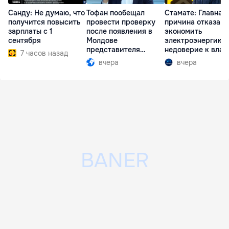
Санду: Не думаю, что
Тофан пообещал
Стамате: Главная
получится повысить
провести проверку
причина отказа
зарплаты с 1
после появления в
экономить
сентября
Молдове
электроэнергию 
представителя
недоверие к влас
7 часов назад
Южной Осетии
вчера
вчера