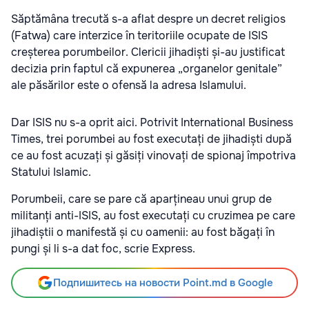
Săptămâna trecută s-a aflat despre un decret religios
(Fatwa) care interzice
în teritoriile ocupate de ISIS
creșterea porumbeilor. Clericii jihadiști și-au justificat
decizia prin faptul că expunerea „organelor genitale”
ale păsărilor este o ofensă la adresa Islamului.
Dar ISIS nu s-a oprit aici. Potrivit International Business
Times, trei porumbei au fost executați de jihadiști după
ce au fost acuzați și găsiți vinovați de spionaj împotriva
Statului Islamic.
Porumbeii, care se pare că aparțineau unui grup de
militanți anti-ISIS, au fost executați cu cruzimea pe care
jihadiștii o manifestă și cu oamenii: au fost băgați în
pungi și li s-a dat foc, scrie Express.
Подпишитесь на новости Point.md в Google