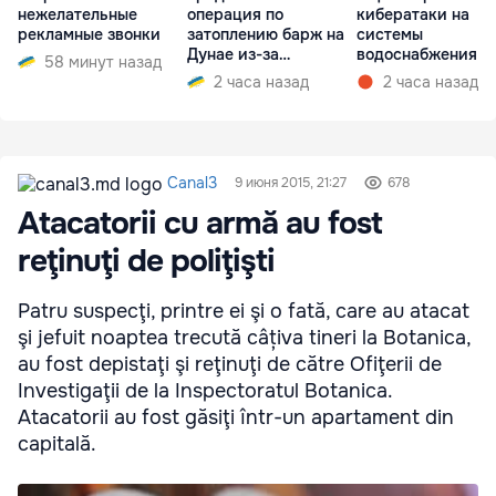
нежелательные
операция по
кибератаки на
рекламные звонки
затоплению барж на
системы
Дунае из-за
водоснабжения
58 минут назад
ситуации на АЭС
2 часа назад
2 часа назад
Canal3
9 июня 2015, 21:27
678
Atacatorii cu armă au fost
reţinuţi de poliţişti
Patru suspecţi, printre ei şi o fată, care au atacat
şi jefuit noaptea trecută câțiva tineri la Botanica,
au fost depistaţi şi reţinuţi de către Ofiţerii de
Investigaţii de la Inspectoratul Botanica.
Atacatorii au fost găsiţi într-un apartament din
capitală.