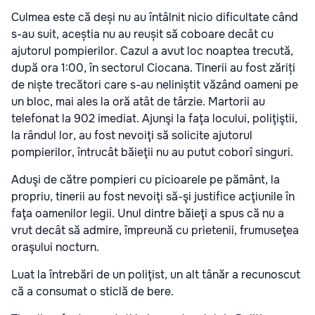
Culmea este că deși nu au întâlnit nicio dificultate când
s-au suit, aceștia nu au reușit să coboare decât cu
ajutorul pompierilor. Cazul a avut loc noaptea trecută,
după ora 1:00, în sectorul Ciocana. Tinerii au fost zăriți
de niște trecători care s-au neliniștit văzând oameni pe
un bloc, mai ales la oră atât de târzie. Martorii au
telefonat la 902 imediat. Ajunşi la faţa locului, poliţiştii,
la rândul lor, au fost nevoiţi să solicite ajutorul
pompierilor, întrucât băieţii nu au putut coborî singuri.
Aduşi de către pompieri cu picioarele pe pământ, la
propriu, tinerii au fost nevoiţi să-şi justifice acţiunile în
faţa oamenilor legii. Unul dintre băieţi a spus că nu a
vrut decât să admire, împreună cu prietenii, frumuseţea
oraşului nocturn.
Luat la întrebări de un poliţist, un alt tânăr a recunoscut
că a consumat o sticlă de bere.