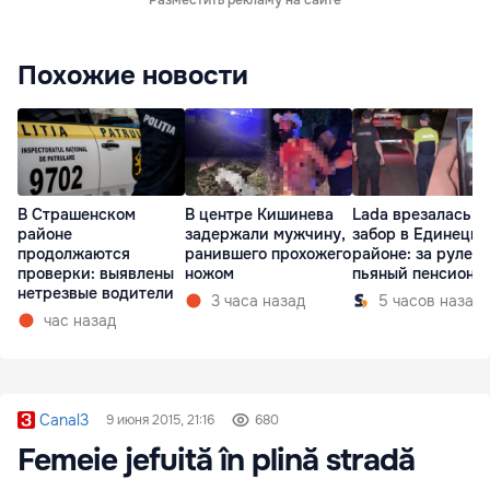
Похожие новости
В Страшенском
В центре Кишинева
Lada врезалась в
районе
задержали мужчину,
забор в Единецк
продолжаются
ранившего прохожего
районе: за рулем
проверки: выявлены
ножом
пьяный пенсионе
нетрезвые водители
3 часа назад
5 часов назад
час назад
Canal3
9 июня 2015, 21:16
680
Femeie jefuită în plină stradă