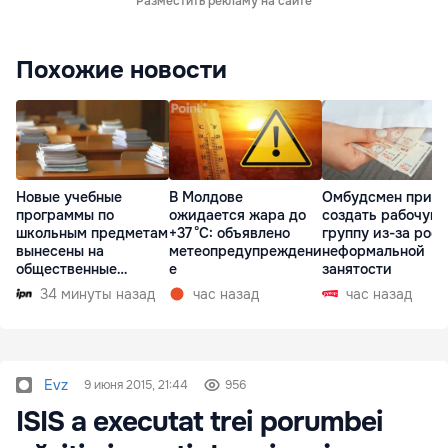
Разместить рекламу на сайте
Похожие новости
Новые учебные
В Молдове
Омбудсмен призв
программы по
ожидается жара до
создать рабочую
школьным предметам
+37 °C: объявлено
группу из-за рост
вынесены на
метеопредупреждени
неформальной
общественные
е
занятости
консультации
34 минуты назад
час назад
час назад
Evz
9 июня 2015, 21:44
956
ISIS a executat trei porumbei