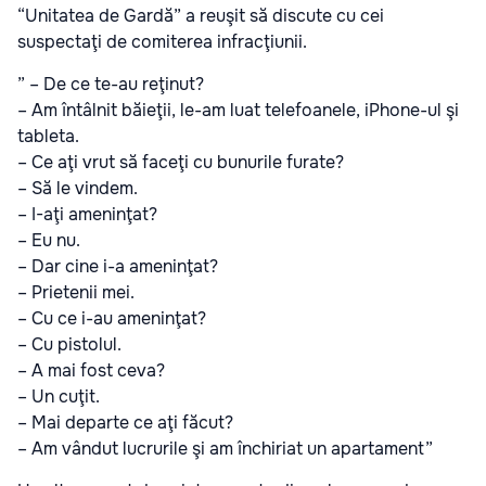
“Unitatea de Gardă” a reuşit să discute cu cei
suspectaţi de comiterea infracţiunii.
” – De ce te-au reţinut?
– Am întâlnit băieţii, le-am luat telefoanele, iPhone-ul şi
tableta.
– Ce aţi vrut să faceţi cu bunurile furate?
– Să le vindem.
– I-aţi ameninţat?
– Eu nu.
– Dar cine i-a ameninţat?
– Prietenii mei.
– Cu ce i-au ameninţat?
– Cu pistolul.
– A mai fost ceva?
– Un cuţit.
– Mai departe ce aţi făcut?
– Am vândut lucrurile şi am închiriat un apartament”