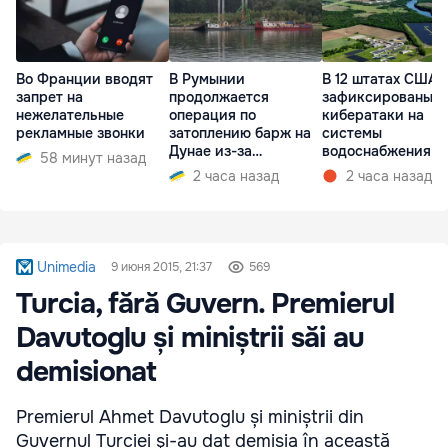
Во Франции вводят
В Румынии
В 12 штатах США
запрет на
продолжается
зафиксированы
нежелательные
операция по
кибератаки на
рекламные звонки
затоплению барж на
системы
Дунае из-за
водоснабжения
58 минут назад
ситуации на АЭС
2 часа назад
2 часа назад
Unimedia
9 июня 2015, 21:37
569
Turcia, fără Guvern. Premierul
Davutoglu și miniștrii săi au
demisionat
Premierul Ahmet Davutoglu și miniștrii din
Guvernul Turciei şi-au dat demisia în această