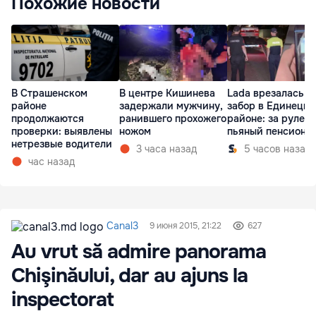
Похожие новости
В Страшенском
В центре Кишинева
Lada врезалась в
районе
задержали мужчину,
забор в Единецк
продолжаются
ранившего прохожего
районе: за рулем
проверки: выявлены
ножом
пьяный пенсионе
нетрезвые водители
3 часа назад
5 часов назад
час назад
Canal3
9 июня 2015, 21:22
627
Au vrut să admire panorama
Chişinăului, dar au ajuns la
inspectorat