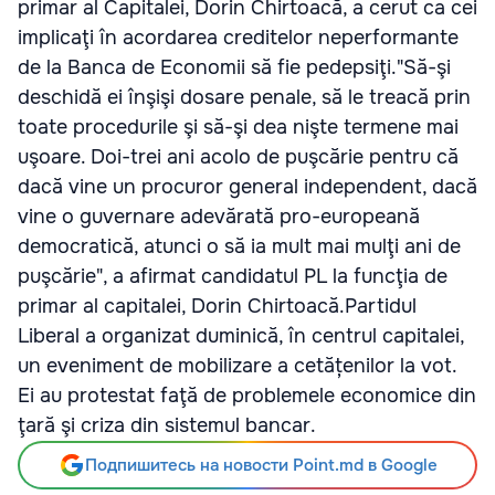
primar al Capitalei, Dorin Chirtoacă, a cerut ca cei
implicaţi în acordarea creditelor neperformante
de la Banca de Economii să fie pedepsiţi."Să-şi
deschidă ei înşişi dosare penale, să le treacă prin
toate procedurile şi să-şi dea nişte termene mai
uşoare. Doi-trei ani acolo de puşcărie pentru că
dacă vine un procuror general independent, dacă
vine o guvernare adevărată pro-europeană
democratică, atunci o să ia mult mai mulţi ani de
puşcărie", a afirmat candidatul PL la funcţia de
primar al capitalei, Dorin Chirtoacă.Partidul
Liberal a organizat duminică, în centrul capitalei,
un eveniment de mobilizare a cetățenilor la vot.
Ei au protestat faţă de problemele economice din
ţară şi criza din sistemul bancar.
Подпишитесь на новости Point.md в Google