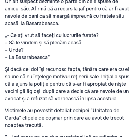
Un alt suspect dezminte o parte din cele spuse de
amicul său. Afirmă că a recurs la jaf pentru că ar fi avut
nevoie de bani ca să meargă împreună cu fratele său
acasă, la Basarabeasca.
„- Ce aţi vrut să faceţi cu lucrurile furate?
– Să le vindem şi să plecăm acasă.
– Unde?
– La Basarabeasca”
Și dacă cei doi îşi recunosc fapta, tânăra care era cu ei
spune că nu înţelege motivul reţinerii sale. Inițial a spus
că a ajuns la poliţie pentru că s-ar fi apropiat de nişte
vecini gălăgioşi, după care a decis că are nevoie de un
avocat și a refuzat să vorbească în lipsa acestuia.
Victimele au povestit detaliat echipei “Unitatea de
Garda” clipele de coşmar prin care au avut de trecut
noaptea trecută.