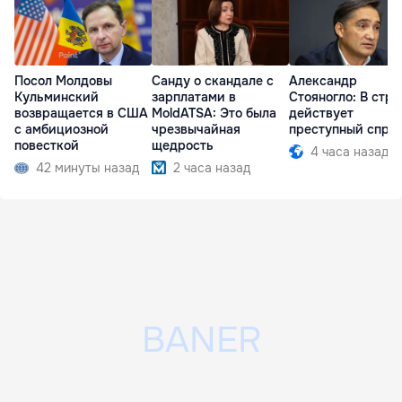
Посол Молдовы
Санду о скандале с
Александр
Кульминский
зарплатами в
Стояногло: В стра
возвращается в США
MoldATSA: Это была
действует
с амбициозной
чрезвычайная
преступный спру
повесткой
щедрость
4 часа назад
42 минуты назад
2 часа назад