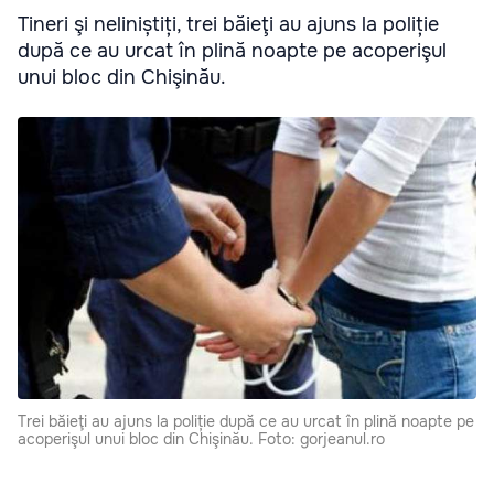
Tineri şi neliniștiți, trei băieţi au ajuns la poliție
după ce au urcat în plină noapte pe acoperişul
unui bloc din Chişinău.
Trei băieţi au ajuns la poliție după ce au urcat în plină noapte pe
acoperişul unui bloc din Chişinău. Foto: gorjeanul.ro