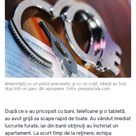
Ameninţaţi cu un pistol pneumatic şi cu un cuţit, băieţii au fost
duşi într-un parc din apropiere. Foto: presalocala.com
După ce s-au pricopsit cu bani, telefoane şi o tabletă,
au avut grijă sa scape rapid de toate. Au vândut imediat
lucrurile furate, iar din banii obţinuţi au închiriat un
apartament. La scurt timp de la reţinere, echipa