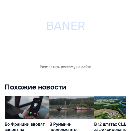
Разместить рекламу на сайте
Похожие новости
Во Франции вводят
В Румынии
В 12 штатах США
запрет на
продолжается
зафиксированы