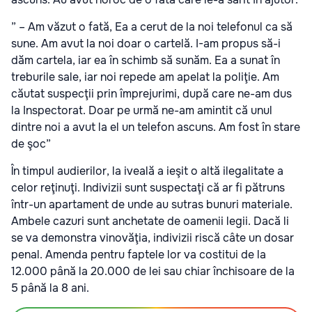
” – Am văzut o fată, Ea a cerut de la noi telefonul ca să
sune. Am avut la noi doar o cartelă. I-am propus să-i
dăm cartela, iar ea în schimb să sunăm. Ea a sunat în
treburile sale, iar noi repede am apelat la poliţie. Am
căutat suspecţii prin împrejurimi, după care ne-am dus
la Inspectorat. Doar pe urmă ne-am amintit că unul
dintre noi a avut la el un telefon ascuns. Am fost în stare
de şoc”
În timpul audierilor, la iveală a ieşit o altă ilegalitate a
celor reţinuţi. Indivizii sunt suspectaţi că ar fi pătruns
într-un apartament de unde au sutras bunuri materiale.
Ambele cazuri sunt anchetate de oamenii legii. Dacă li
se va demonstra vinovăţia, indivizii riscă câte un dosar
penal. Amenda pentru faptele lor va costitui de la
12.000 până la 20.000 de lei sau chiar închisoare de la
5 până la 8 ani.