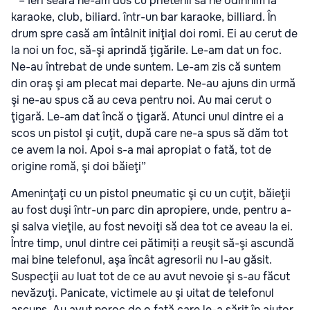
” – Ieri seara ne-am dus cu prietenii să ne odihnim la
karaoke, club, biliard. într-un bar karaoke, billiard. În
drum spre casă am întâlnit iniţial doi romi. Ei au cerut de
la noi un foc, să-şi aprindă ţigările. Le-am dat un foc.
Ne-au întrebat de unde suntem. Le-am zis că suntem
din oraş şi am plecat mai departe. Ne-au ajuns din urmă
şi ne-au spus că au ceva pentru noi. Au mai cerut o
ţigară. Le-am dat încă o ţigară. Atunci unul dintre ei a
scos un pistol şi cuţit, după care ne-a spus să dăm tot
ce avem la noi. Apoi s-a mai apropiat o fată, tot de
origine romă, şi doi băieţi”
Ameninţaţi cu un pistol pneumatic şi cu un cuţit, băieţii
au fost duşi într-un parc din apropiere, unde, pentru a-
şi salva vieţile, au fost nevoiţi să dea tot ce aveau la ei.
Între timp, unul dintre cei pătimiți a reuşit să-şi ascundă
mai bine telefonul, aşa încât agresorii nu l-au găsit.
Suspecţii au luat tot de ce au avut nevoie şi s-au făcut
nevăzuţi. Panicate, victimele au şi uitat de telefonul
ascuns. Au avut noroc de o fată care le-a sărit în ajutor.