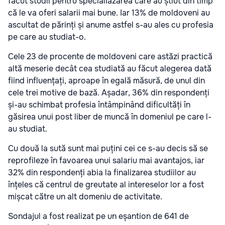
făcut studii pentru specialiazarea care au știut din timp
că le va oferi salarii mai bune. Iar 13% de moldoveni au
ascultat de părinți și anume astfel s-au ales cu profesia
pe care au studiat-o.
Cele 23 de procente de moldoveni care astăzi practică
altă meserie decât cea studiată au făcut alegerea dată
fiind influențați, aproape în egală măsură, de unul din
cele trei motive de bază. Așadar, 36% din respondenți
și-au schimbat profesia întâmpinând dificultăți în
găsirea unui post liber de muncă în domeniul pe care l-
au studiat.
Cu două la sută sunt mai puțini cei ce s-au decis să se
reprofileze în favoarea unui salariu mai avantajos, iar
32% din respondenți abia la finalizarea studiilor au
înțeles că centrul de greutate al intereselor lor a fost
mișcat către un alt domeniu de activitate.
Sondajul a fost realizat pe un eșantion de 641 de