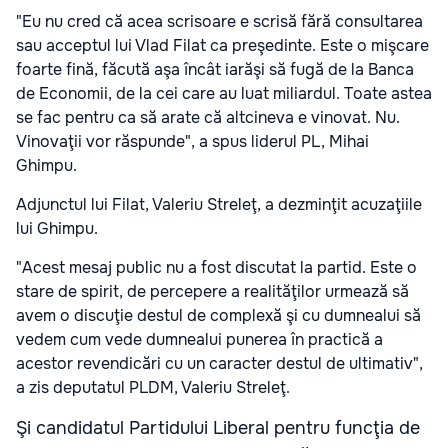
"Eu nu cred că acea scrisoare e scrisă fără consultarea
sau acceptul lui Vlad Filat ca preşedinte. Este o mişcare
foarte fină, făcută aşa încât iarăşi să fugă de la Banca
de Economii, de la cei care au luat miliardul. Toate astea
se fac pentru ca să arate că altcineva e vinovat. Nu.
Vinovaţii vor răspunde", a spus liderul PL, Mihai
Ghimpu.
Adjunctul lui Filat, Valeriu Streleţ, a dezminţit acuzaţiile
lui Ghimpu.
"Acest mesaj public nu a fost discutat la partid. Este o
stare de spirit, de percepere a realităţilor urmează să
avem o discuţie destul de complexă şi cu dumnealui să
vedem cum vede dumnealui punerea în practică a
acestor revendicări cu un caracter destul de ultimativ",
a zis deputatul PLDM, Valeriu Streleţ.
Şi candidatul Partidului Liberal pentru funcţia de