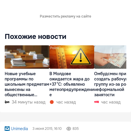
Разместить рекламу на сайте
Похожие новости
Новые учебные
В Молдове
Омбудсмен призв
программы по
ожидается жара до
создать рабочую
школьным предметам
+37 °C: объявлено
группу из-за рост
вынесены на
метеопредупреждени
неформальной
общественные
е
занятости
консультации
34 минуты назад
час назад
час назад
Unimedia
3 июня 2015, 16:10
835