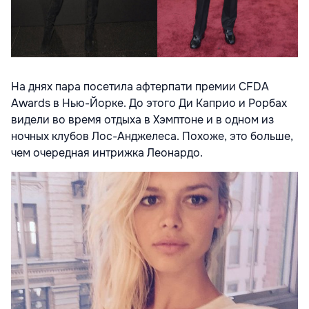
На днях пара посетила афтерпати премии CFDA
Awards в Нью-Йорке. До этого Ди Каприо и Рорбах
видели во время отдыха в Хэмптоне и в одном из
ночных клубов Лос-Анджелеса. Похоже, это больше,
чем очередная интрижка Леонардо.