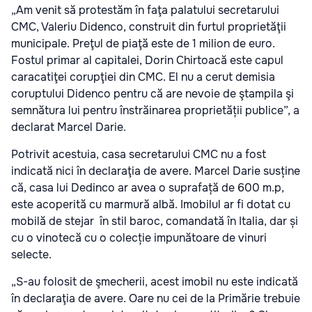
„Am venit să protestăm în faţa palatului secretarului
CMC, Valeriu Didenco, construit din furtul proprietăţii
municipale. Preţul de piaţă este de 1 milion de euro.
Fostul primar al capitalei, Dorin Chirtoacă este capul
caracatiţei corupţiei din CMC. El nu a cerut demisia
coruptului Didenco pentru că are nevoie de ştampila şi
semnătura lui pentru înstrăinarea proprietății publice”, a
declarat Marcel Darie.
Potrivit acestuia, casa secretarului CMC nu a fost
indicată nici în declaraţia de avere. Marcel Darie susține
că, casa lui Dedinco ar avea o suprafață de 600 m.p,
este acoperită cu marmură albă. Imobilul ar fi dotat cu
mobilă de stejar în stil baroc, comandată în Italia, dar și
cu o vinotecă cu o colecție impunătoare de vinuri
selecte.
„S-au folosit de şmecherii, acest imobil nu este indicată
în declaraţia de avere. Oare nu cei de la Primărie trebuie