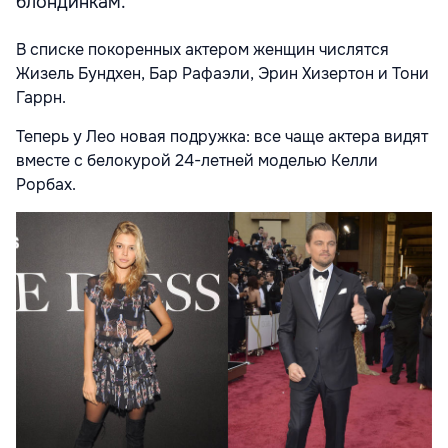
блондинкам.
В списке покоренных актером женщин числятся
Жизель Бундхен, Бар Рафаэли, Эрин Хизертон и Тони
Гаррн.
Теперь у Лео новая подружка: все чаще актера видят
вместе с белокурой 24-летней моделью Келли
Рорбах.