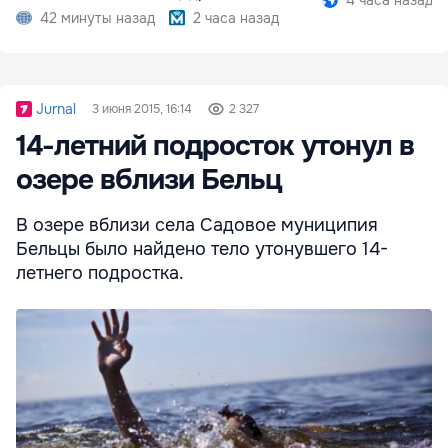
42 минуты назад
2 часа назад
Jurnal
3 июня 2015, 16:14
2 327
14-летний подросток утонул в
озере вблизи Бельц
В озере вблизи села Садовое муниципия
Бельцы было найдено тело утонувшего 14-
летнего подростка.