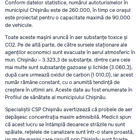
Conform datelor statistice, numărul autoturismelor în
municipiul Chişinău este de 260.000, în timp ce orașul
este proiectat pentru o capacitate maximă de 90.000
de vehicule.
Toate aceste mașini aruncă în aer substanțe toxice și
CO2. Pe de altă parte, de către sursele staționare ale
agenților economici sunt evacuate în aerul atmosferic în
mun. Chișinău – 3.323,3 de substanțe, dintre care cele
mai multe sunt subsatanțe gazoase și lichide (3.060,3),
după care urmează oxidul de carbon (1 010,0), iar acest
număr rămâne constant, cu o anumită tendință de
creștere în ultimii ani. Aceste date au fost enumerate în
Profilul de sănătate al municipiului Chișinău.
Specialiștii CSP Chișinău avertizează că probele de aer
depășesc concentrația maxim admisibilă. Medicii spun
că acest lucru se întâmplă deoarece străzile nu sunt
spălate, rețelele de canalizare sunt într-o stare proastă,
iar multe mașini care circulă prin Chișinău sunt foarte