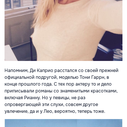
Напомним, Ди Каприо расстался со своей прежней
официальной подругой, моделью Тони Гаррн, в
конце прошлого года. С тех пор актеру то и дело
приписывали романы со знаменитыми красотками,
включая Рианну. Но у певицы, не раз
опровергающей эти слухи, совсем другое
увлечение, да и у Лео, вероятно, теперь тоже.