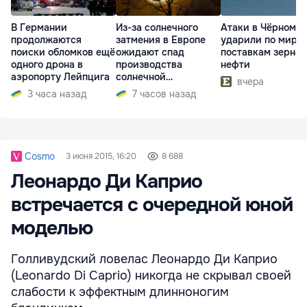
В Германии
Из-за солнечного
Атаки в Чёрном м
продолжаются
затмения в Европе
ударили по миро
поиски обломков ещё
ожидают спад
поставкам зерна 
одного дрона в
производства
нефти
аэропорту Лейпцига
солнечной
вчера
электроэнергии
3 часа назад
7 часов назад
Cosmo
3 июня 2015, 16:20
8 688
Леонардо Ди Каприо
встречается с очередной юной
моделью
Голливудский ловелас Леонардо Ди Каприо
(Leonardo Di Caprio) никогда не скрывал своей
слабости к эффектным длинноногим