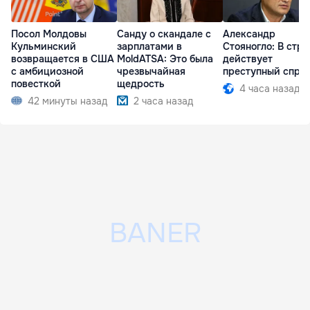
Посол Молдовы
Санду о скандале с
Александр
Кульминский
зарплатами в
Стояногло: В стра
возвращается в США
MoldATSA: Это была
действует
с амбициозной
чрезвычайная
преступный спру
повесткой
щедрость
4 часа назад
42 минуты назад
2 часа назад