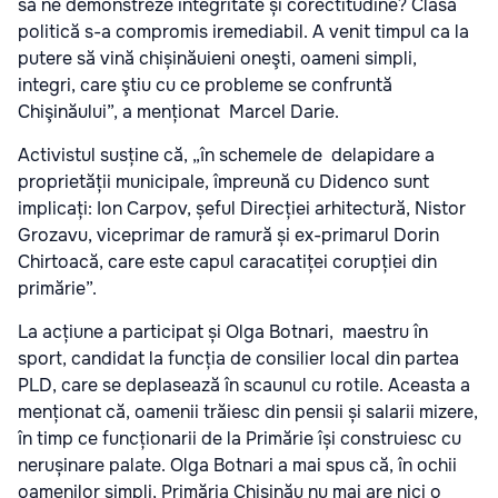
să ne demonstreze integritate și corectitudine? Clasa
politică s-a compromis iremediabil. A venit timpul ca la
putere să vină chișinăuieni oneşti, oameni simpli,
integri, care ştiu cu ce probleme se confruntă
Chişinăului”, a menționat Marcel Darie.
Activistul susține că, „în schemele de delapidare a
proprietății municipale, împreună cu Didenco sunt
implicați: Ion Carpov, șeful Direcției arhitectură, Nistor
Grozavu, viceprimar de ramură și ex-primarul Dorin
Chirtoacă, care este capul caracatiței corupției din
primărie”.
La acțiune a participat și Olga Botnari, maestru în
sport, candidat la funcția de consilier local din partea
PLD, care se deplasează în scaunul cu rotile. Aceasta a
menționat că, oamenii trăiesc din pensii și salarii mizere,
în timp ce funcționarii de la Primărie își construiesc cu
nerușinare palate. Olga Botnari a mai spus că, în ochii
oamenilor simpli, Primăria Chișinău nu mai are nici o