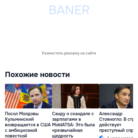
Разместить рекламу на сайте
Похожие новости
Посол Молдовы
Санду о скандале с
Александр
Кульминский
зарплатами в
Стояногло: В стра
возвращается в США
MoldATSA: Это была
действует
с амбициозной
чрезвычайная
преступный спру
повесткой
щедрость
4 часа назад