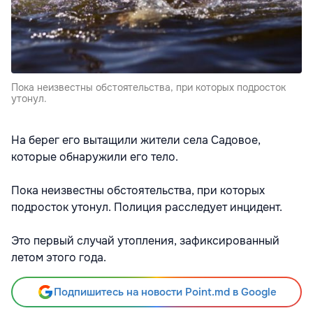
Пока неизвестны обстоятельства, при которых подросток
утонул.
На берег его вытащили жители села Садовое,
которые обнаружили его тело.
Пока неизвестны обстоятельства, при которых
подросток утонул. Полиция расследует инцидент.
Это первый случай утопления, зафиксированный
летом этого года.
Подпишитесь на новости Point.md в Google