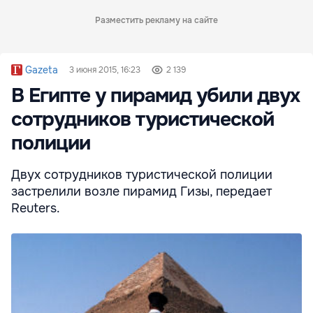
Разместить рекламу на сайте
Gazeta
3 июня 2015, 16:23
2 139
В Египте у пирамид убили двух
сотрудников туристической
полиции
Двух сотрудников туристической полиции
застрелили возле пирамид Гизы, передает
Reuters.