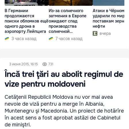
В Германии
Из-за солнечного
Атаки в Чёрном м
продолжаются
затмения в Европе
ударили по миро
поиски обломков ещё
ожидают спад
поставкам зерна 
одного дрона в
производства
нефти
аэропорту Лейпцига
солнечной
вчера
электроэнергии
3 часа назад
7 часов назад
3 июня 2015, 16:15
731
Încă trei ţări au abolit regimul de
vize pentru moldoveni
Cetăţenii Republicii Moldova nu vor mai avea
nevoie de viză pentru a merge în Albania,
Muntenegru şi Macedonia. Un proiect de hotărîre
în acest sens a fost aprobat astăzi de Cabinetul
de miniştri.