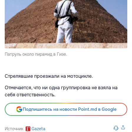
Патруль около пирамид в Гизе.
Стрелявшие проезжали на мотоцикле.
Отмечается, что ни одна группировка не взяла на
себя ответственность.
Подпишитесь на новости Point.md в Google
Источник
Gazeta