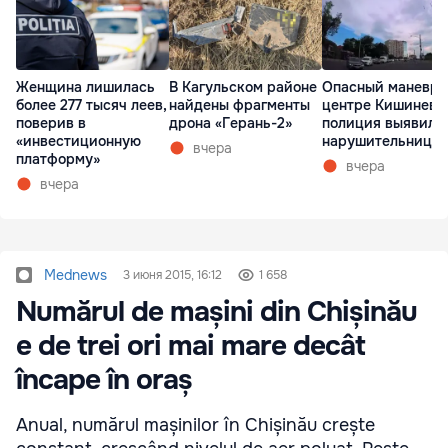
Женщина лишилась
В Кагульском районе
Опасный маневр 
более 277 тысяч леев,
найдены фрагменты
центре Кишинева
поверив в
дрона «Герань-2»
полиция выявила
«инвестиционную
нарушительницу
вчера
платформу»
вчера
вчера
Mednews
3 июня 2015, 16:12
1 658
Numărul de mașini din Chișinău
e de trei ori mai mare decât
încape în oraș
Anual, numărul mașinilor în Chișinău crește