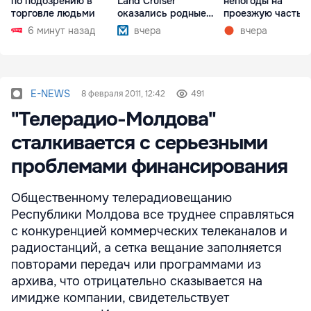
по подозрению в
Land Cruiser
непогоды на
торговле людьми
оказались родные
проезжую часть
братья
упали деревья
6 минут назад
вчера
вчера
E-NEWS
8 февраля 2011, 12:42
491
"Телерадио-Молдова"
сталкивается с серьезными
проблемами финансирования
Общественному телерадиовещанию
Республики Молдова все труднее справляться
с конкуренцией коммерческих телеканалов и
радиостанций, а сетка вещание заполняется
повторами передач или программами из
архива, что отрицательно сказывается на
имидже компании, свидетельствует