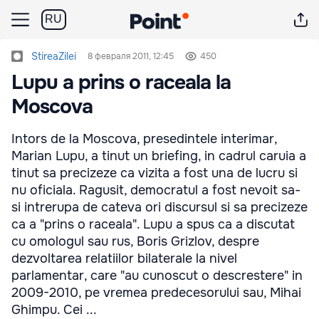
RU
StireaZilei
8 февраля 2011, 12:45
450
Lupu a prins o raceala la
Moscova
Intors de la Moscova, presedintele interimar,
Marian Lupu, a tinut un briefing, in cadrul caruia a
tinut sa precizeze ca vizita a fost una de lucru si
nu oficiala. Ragusit, democratul a fost nevoit sa-
si intrerupa de cateva ori discursul si sa precizeze
ca a "prins o raceala". Lupu a spus ca a discutat
cu omologul sau rus, Boris Grizlov, despre
dezvoltarea relatiilor bilaterale la nivel
parlamentar, care "au cunoscut o descrestere" in
2009-2010, pe vremea predecesorului sau, Mihai
Ghimpu. Cei ...