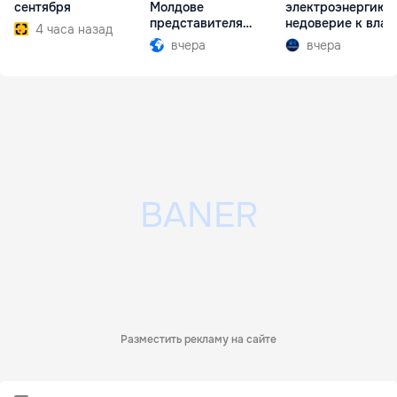
сентября
Молдове
электроэнергию 
представителя
недоверие к влас
4 часа назад
Южной Осетии
вчера
вчера
Разместить рекламу на сайте