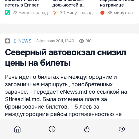
летать в Египет
должностей в
на границе
госкомпаниях
22 минуты назад
30 минут назад
38 минут наза
E-NEWS
8 февраля 2011, 12:40
910
Северный автовокзал снизил
цены на билеты
Речь идет о билетах на междугородние и
заграничные маршруты, приобретенных
заранее, - передает eNews.md со ссылкой на
Stireazilei.md. Была отменена плата за
бронирование билетов, - 5 леев за
междугородние рейсы протяженностью не
более 600 км, и 10 леев за заграничный рейс.
Решение об отмене сборов за бронирование
было принято после того, как на прошлой