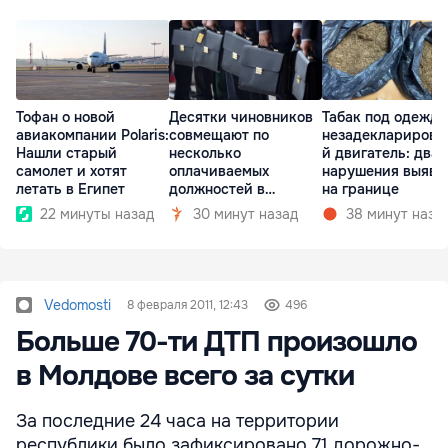
Тофан о новой
Десятки чиновников
Табак под одеждо
авиакомпании Polaris:
совмещают по
незадекларирова
Нашли старый
несколько
й двигатель: два
самолет и хотят
оплачиваемых
нарушения выяви
летать в Египет
должностей в
на границе
госкомпаниях
22 минуты назад
30 минут назад
38 минут наза
Vedomosti
8 февраля 2011, 12:43
496
Больше 70-ти ДТП произошло
в Молдове всего за сутки
За последние 24 часа на территории
республики было зафиксировано 71 дорожно-