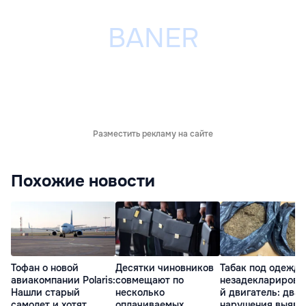
Разместить рекламу на сайте
Похожие новости
Тофан о новой
Десятки чиновников
Табак под одеждо
авиакомпании Polaris:
совмещают по
незадекларирова
Нашли старый
несколько
й двигатель: два
самолет и хотят
оплачиваемых
нарушения выяви