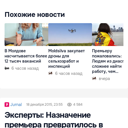
Похожие новости
В Молдове
Moldsilva закупает
Премьеру
насчитывается более
дроны для
пожаловались:
12 тысяч вакансий
сельхозработ и
Людям из диаспо
инспекций
сложнее найти
6 часов назад
работу, чем
6 часов назад
гастарбайтерам
вчера
Jurnal
18 декабря 2015, 23:55
4 584
Эксперты: Назначение
премьера превратилось в