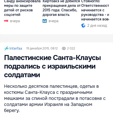
Санду анонсировала
Киртоакэ не добился
Стояногло:
меры по защите
прекращения дела от
Ответственность
детей от рисков
2015 года: Спасибо,
начинается с
соцсетей
дорогая власть
руководства - ил
начинается вовсе
вчера
вчера
2 дня назад
Interfax
19 декабря 2015, 08:12
2 022
Палестинские Санта-Клаусы
подрались с израильскими
солдатами
Несколько десятков палестинцев, одетых в
костюмы Санта-Клауса с праздничными
мешками за спиной пострадали в потасовке с
солдатами армии Израиля на Западном
берегу.