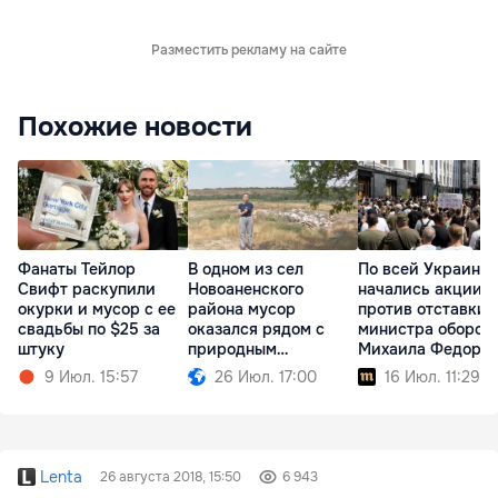
Разместить рекламу на сайте
Похожие новости
Фанаты Тейлор
В одном из сел
По всей Украине
Свифт раскупили
Новоаненского
начались акции
окурки и мусор с ее
района мусор
против отставки
свадьбы по $25 за
оказался рядом с
министра оборон
штуку
природным
Михаила Федоро
памятником
9 Июл. 15:57
26 Июл. 17:00
16 Июл. 11:29
Lenta
26 августа 2018, 15:50
6 943