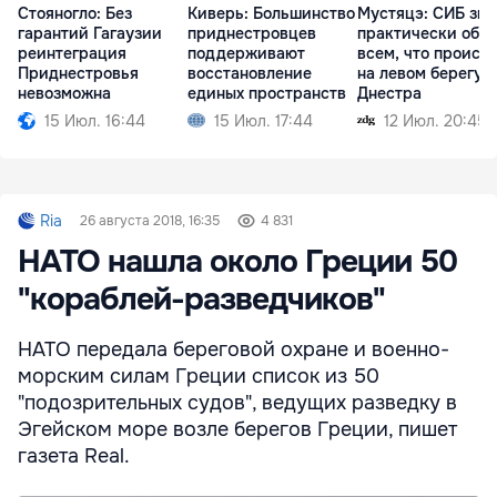
Стояногло: Без
Киверь: Большинство
Мустяцэ: СИБ зна
гарантий Гагаузии
приднестровцев
практически обо
реинтеграция
поддерживают
всем, что происх
Приднестровья
восстановление
на левом берегу
невозможна
единых пространств
Днестра
15 Июл. 16:44
15 Июл. 17:44
12 Июл. 20:45
Ria
26 августа 2018, 16:35
4 831
НАТО нашла около Греции 50
"кораблей-разведчиков"
НАТО передала береговой охране и военно-
морским силам Греции список из 50
"подозрительных судов", ведущих разведку в
Эгейском море возле берегов Греции, пишет
газета Real.