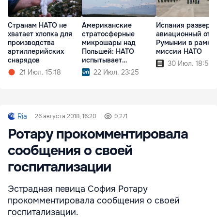
Странам НАТО не
Американские
Испания разверн
хватает хлопка для
стратосферные
авиационный отр
производства
микрошары над
Румынии в рамка
артиллерийских
Польшей: НАТО
миссии НАТО
снарядов
испытывает
30 Июл. 18:52
технологии будущего
21 Июл. 15:18
22 Июл. 23:25
Ria
26 августа 2018, 16:20
9 271
Ротару прокомментировала
сообщения о своей
госпитализации
Эстрадная певица София Ротару
прокомментировала сообщения о своей
госпитализации.