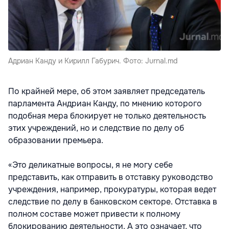
Адриан Канду и Кирилл Габурич. Фото: Jurnal.md
По крайней мере, об этом заявляет председатель
парламента Андриан Канду, по мнению которого
подобная мера блокирует не только деятельность
этих учреждений, но и следствие по делу об
образовании премьера.
«Это деликатные вопросы, я не могу себе
представить, как отправить в отставку руководство
учреждения, например, прокуратуры, которая ведет
следствие по делу в банковском секторе. Отставка в
полном составе может привести к полному
блокированию деятельности. А это означает, что