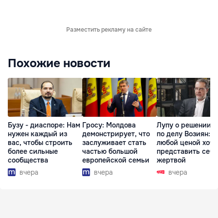
Разместить рекламу на сайте
Похожие новости
Бузу - диаспоре: Нам
Гросу: Молдова
Лупу о решении с
нужен каждый из
демонстрирует, что
по делу Возиян: 
вас, чтобы строить
заслуживает стать
любой ценой хоче
более сильные
частью большой
представить себя
сообщества
европейской семьи
жертвой
вчера
вчера
вчера