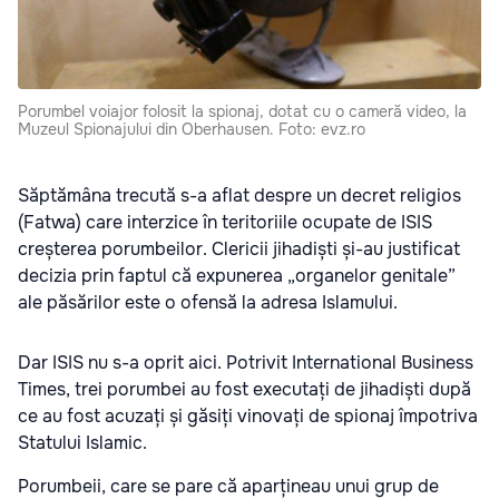
Porumbel voiajor folosit la spionaj, dotat cu o cameră video, la
Muzeul Spionajului din Oberhausen. Foto: evz.ro
Săptămâna trecută s-a aflat despre un decret religios
(Fatwa) care interzice
în teritoriile ocupate de ISIS
creșterea porumbeilor. Clericii jihadiști și-au justificat
decizia prin faptul că expunerea „organelor genitale”
ale păsărilor este o ofensă la adresa Islamului.
Dar ISIS nu s-a oprit aici. Potrivit International Business
Times, trei porumbei au fost executați de jihadiști după
ce au fost acuzați și găsiți vinovați de spionaj împotriva
Statului Islamic.
Porumbeii, care se pare că aparțineau unui grup de