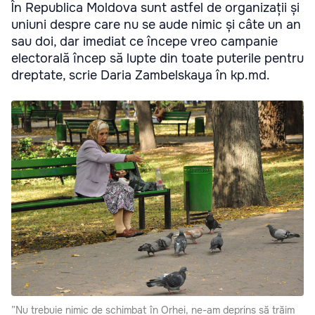
În Republica Moldova sunt astfel de organizații și
uniuni despre care nu se aude nimic și câte un an
sau doi, dar imediat ce începe vreo campanie
electorală încep să lupte din toate puterile pentru
dreptate, scrie Daria Zambelskaya în kp.md.
”Nu trebuie nimic de schimbat în Orhei, ne-am deprins să trăim