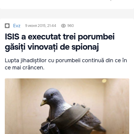
Evz
9 июня 2015, 21:44
960
ISIS a executat trei porumbei
găsiți vinovați de spionaj
Lupta jihadiștilor cu porumbeii continuă din ce în
ce mai crâncen.