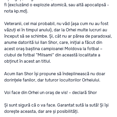
fi (excluzând o explozie atomică, sau altă apocalipsă -
nota kp.md).
Veteranii, cel mai probabil, nu văd (așa cum nu au fost
văzuți ei în timpul anului), dar la Orhei multe lucruri au
început să se schimbe. Și, cât nu ar părea de paradoxal,
anume datorită lui Ilan Shor, care, inițial a făcut din
acest oraș baștina campioanei Moldova la fotbal –
clubul de fotbal ”Milsami” din această localitate a
obținut în acest an titlul.
Acum Ilan Shor își propune să îndeplinească nu doar
dorințele fanilor, dar tuturor locuitorilor Orheiului.
Voi face din Orhei un oraș de vis! – declară Shor
Și sunt sigură că o va face. Garantat sută la sută! Și își
dorește aceasta, dar are și posibilități.