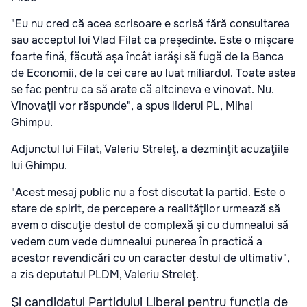
"Eu nu cred că acea scrisoare e scrisă fără consultarea
sau acceptul lui Vlad Filat ca preşedinte. Este o mişcare
foarte fină, făcută aşa încât iarăşi să fugă de la Banca
de Economii, de la cei care au luat miliardul. Toate astea
se fac pentru ca să arate că altcineva e vinovat. Nu.
Vinovaţii vor răspunde", a spus liderul PL, Mihai
Ghimpu.
Adjunctul lui Filat, Valeriu Streleţ, a dezminţit acuzaţiile
lui Ghimpu.
"Acest mesaj public nu a fost discutat la partid. Este o
stare de spirit, de percepere a realităţilor urmează să
avem o discuţie destul de complexă şi cu dumnealui să
vedem cum vede dumnealui punerea în practică a
acestor revendicări cu un caracter destul de ultimativ",
a zis deputatul PLDM, Valeriu Streleţ.
Şi candidatul Partidului Liberal pentru funcţia de