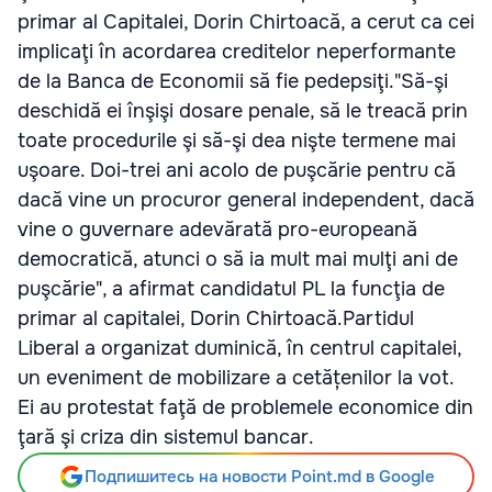
primar al Capitalei, Dorin Chirtoacă, a cerut ca cei
implicaţi în acordarea creditelor neperformante
de la Banca de Economii să fie pedepsiţi."Să-şi
deschidă ei înşişi dosare penale, să le treacă prin
toate procedurile şi să-şi dea nişte termene mai
uşoare. Doi-trei ani acolo de puşcărie pentru că
dacă vine un procuror general independent, dacă
vine o guvernare adevărată pro-europeană
democratică, atunci o să ia mult mai mulţi ani de
puşcărie", a afirmat candidatul PL la funcţia de
primar al capitalei, Dorin Chirtoacă.Partidul
Liberal a organizat duminică, în centrul capitalei,
un eveniment de mobilizare a cetățenilor la vot.
Ei au protestat faţă de problemele economice din
ţară şi criza din sistemul bancar.
Подпишитесь на новости Point.md в Google