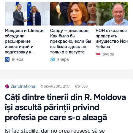
Молдова и Швеция
Санду — диаспоре:
НОН отказался
обсудили
Как было бы
проверять
расширение
прекрасно, если бы
имущество Иона
инвестиций и
вы были здесь не
Чебана
подготовку к
только в августе
вчера
отопительному
вчера
вчера
сезону
Ziarulnational
9 июня 2015, 21:51
689
Câți dintre tinerii din R. Moldova
își ascultă părinții privind
profesia pe care s-o aleagă
Își fac studiile, dar nu prea reușesc să se