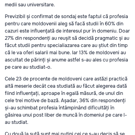
medii sau universitare.
Previzibil și confirmat de sondaj este faptul că profesia
pentru care moldovenii aleg să facă studii în 60% din
cazuri este influențată de interesul pur în domeniu. Doar
27% din respondenți au reușit să decidă pragmatic și au
făcut studii pentru specialiazarea care au știut din timp
că le va oferi salarii mai bune. Iar 13% de moldoveni au
ascultat de părinți și anume astfel s-au ales cu profesia
pe care au studiat-o.
Cele 23 de procente de moldoveni care astăzi practică
altă meserie decât cea studiată au făcut alegerea dată
fiind influențați, aproape în egală măsură, de unul din
cele trei motive de bază. Așadar, 36% din respondenți
și-au schimbat profesia întâmpinând dificultăți în
găsirea unui post liber de muncă în domeniul pe care l-
au studiat.
Cu două la sută sunt mai puțini cei ce s-au decis să se