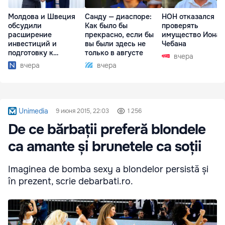
Молдова и Швеция
Санду — диаспоре:
НОН отказался
обсудили
Как было бы
проверять
расширение
прекрасно, если бы
имущество Иона
инвестиций и
вы были здесь не
Чебана
подготовку к
только в августе
вчера
отопительному
вчера
вчера
сезону
Unimedia
9 июня 2015, 22:03
1 256
De ce bărbații preferă blondele
ca amante și brunetele ca soții
Imaginea de bomba sexy a blondelor persistă și
în prezent, scrie debarbati.ro.