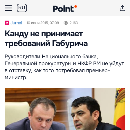
RU
Jurnal
10 июня 2015, 07:09
2 163
Канду не принимает
требований Габурича
Руководители Национального банка,
Генеральной прокуратуры и НКФР РМ не уйдут
в отставку, как того потребовал премьер-
министр.