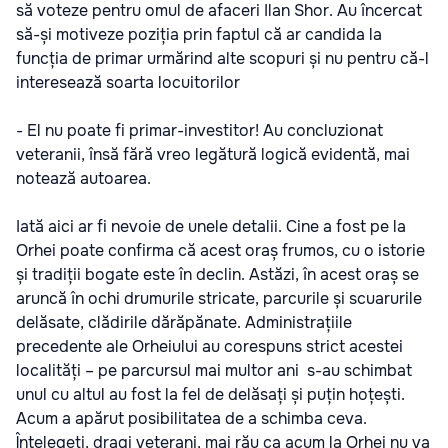
să voteze pentru omul de afaceri Ilan Shor. Au încercat
să-și motiveze poziția prin faptul că ar candida la
funcția de primar urmărind alte scopuri și nu pentru că-l
interesează soarta locuitorilor
- El nu poate fi primar-investitor! Au concluzionat
veteranii, însă fără vreo legătură logică evidentă, mai
notează autoarea.
Iată aici ar fi nevoie de unele detalii. Cine a fost pe la
Orhei poate confirma că acest oraș frumos, cu o istorie
și tradiții bogate este în declin. Astăzi, în acest oraș se
aruncă în ochi drumurile stricate, parcurile și scuarurile
delăsate, clădirile dărăpănate. Administrațiile
precedente ale Orheiului au corespuns strict acestei
localități – pe parcursul mai multor ani s-au schimbat
unul cu altul au fost la fel de delăsați și puțin hoțești.
Acum a apărut posibilitatea de a schimba ceva.
Înțelegeți, dragi veterani, mai rău ca acum la Orhei nu va