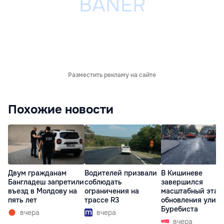
Разместить рекламу на сайте
Похожие новости
Двум гражданам
Водителей призвали
В Кишиневе
Бангладеш запретили
соблюдать
завершился
въезд в Молдову на
ограничения на
масштабный этап
пять лет
трассе R3
обновления улиц
Буребиста
вчера
вчера
вчера