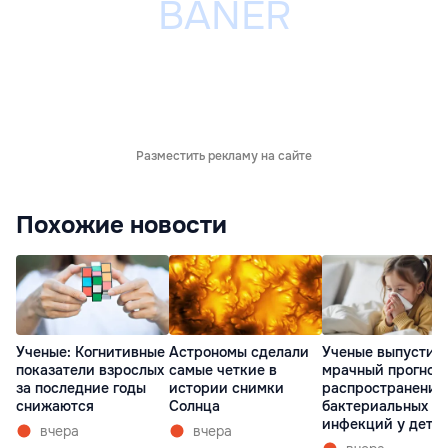
Разместить рекламу на сайте
Похожие новости
Астрономы сделали
Ученые выпустил
Ученые: Когнитивные
самые четкие в
мрачный прогноз 
показатели взрослых
истории снимки
распространении
за последние годы
Солнца
бактериальных
снижаются
инфекций у дете
вчера
вчера