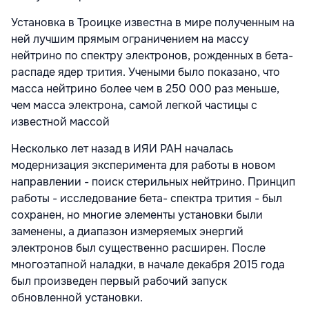
Установка в Троицке известна в мире полученным на
ней лучшим прямым ограничением на массу
нейтрино по спектру электронов, рожденных в бета-
распаде ядер трития. Учеными было показано, что
масса нейтрино более чем в 250 000 раз меньше,
чем масса электрона, самой легкой частицы с
известной массой
Несколько лет назад в ИЯИ РАН началась
модернизация эксперимента для работы в новом
направлении - поиск стерильных нейтрино. Принцип
работы - исследование бета- спектра трития - был
сохранен, но многие элементы установки были
заменены, а диапазон измеряемых энергий
электронов был существенно расширен. После
многоэтапной наладки, в начале декабря 2015 года
был произведен первый рабочий запуск
обновленной установки.