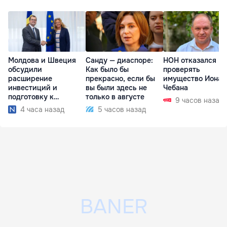
Молдова и Швеция
Санду — диаспоре:
НОН отказался
обсудили
Как было бы
проверять
расширение
прекрасно, если бы
имущество Иона
инвестиций и
вы были здесь не
Чебана
подготовку к
только в августе
9 часов назад
отопительному
4 часа назад
5 часов назад
сезону