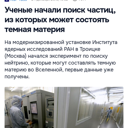
Ученые начали поиск частиц,
из которых может состоять
темная материя
На модернизированной установке Института
ядерных исследований РАН в Троицке
(Москва) начался эксперимент по поиску
нейтрино, которые могут составлять темную
материю во Вселенной, первые данные уже
получены.