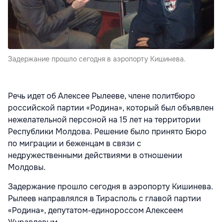
Задержание прошло сегодня в аэропорту Кишинева.
Речь идет об Алексее Рылееве, члене политбюро
российской партии «Родина», который был объявлен
нежелательной персоной на 15 лет на территории
Республики Молдова. Решение было принято Бюро
по миграции и беженцам в связи с
недружественными действиями в отношении
Молдовы.
Задержание прошло сегодня в аэропорту Кишинева.
Рылеев направлялся в Тирасполь с главой партии
«Родина», депутатом-единороссом Алексеем