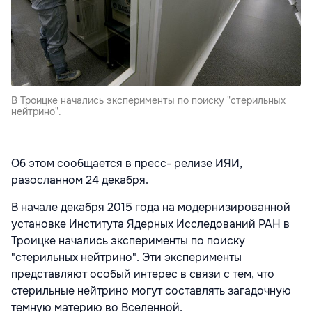
В Троицке начались эксперименты по поиску "стерильных
нейтрино".
Об этом сообщается в пресс- релизе ИЯИ,
разосланном 24 декабря.
В начале декабря 2015 года на модернизированной
установке Института Ядерных Исследований РАН в
Троицке начались эксперименты по поиску
"стерильных нейтрино". Эти эксперименты
представляют особый интерес в связи с тем, что
стерильные нейтрино могут составлять загадочную
темную материю во Вселенной.