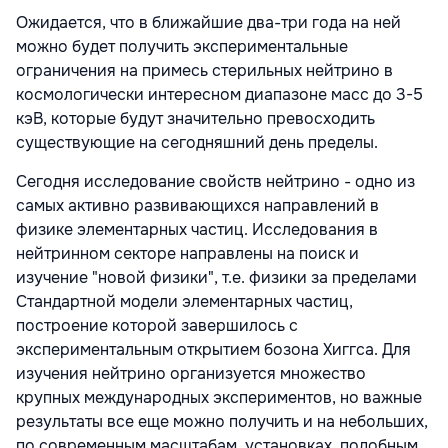
Ожидается, что в ближайшие два-три года на ней
можно будет получить экспериментальные
ограничения на примесь стерильных нейтрино в
космологически интересном диапазоне масс до 3-5
кэВ, которые будут значительно превосходить
существующие на сегодняшний день пределы.
Сегодня исследование свойств нейтрино - одно из
самых активно развивающихся направлений в
физике элементарных частиц. Исследования в
нейтринном секторе направлены на поиск и
изучение "новой физики", т.е. физики за пределами
Стандартной модели элементарных частиц,
построение которой завершилось с
экспериментальным открытием бозона Хиггса. Для
изучения нейтрино организуется множество
крупных международных экспериментов, но важные
результаты все еще можно получить и на небольших,
по современным масштабам, установках, подобным