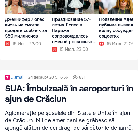
Дженнифер Лопес
Празднование 57-
Появление Адель
вновь не смогла
летия Лопес в
публике вызвало
продать особняк за
Париже
волну обсуждени
$50 миллионов
сопровождалось
соцсетях
сменой роскошных
16 Июл. 23:00
15 Июл. 21:05
образов
15 Июл. 23:00
Jurnal
24 декабря 2015, 16:56
831
SUA: Îmbulzeală în aeroporturi în
ajun de Crăciun
Aglomeraţie pe şoselele din Statele Unite în ajun
de Crăciun. Mii de americani se grăbesc să
ajungă alături de cei dragi de sărbătorile de iarnă.