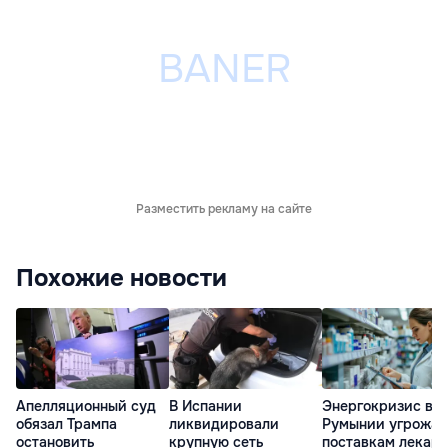
Разместить рекламу на сайте
Похожие новости
Апелляционный суд
В Испании
Энергокризис в
обязал Трампа
ликвидировали
Румынии угрожае
остановить
крупную сеть
поставкам лекарс