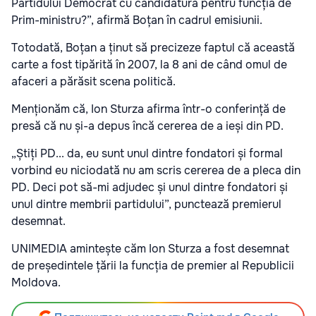
Partidului Democrat cu candidatura pentru funcția de
Prim-ministru?”, afirmă Boțan în cadrul emisiunii.
Totodată, Boțan a ținut să precizeze faptul că această
carte a fost tipărită în 2007, la 8 ani de când omul de
afaceri a părăsit scena politică.
Menționăm că, Ion Sturza afirma într-o conferință de
presă că nu și-a depus încă cererea de a ieși din PD.
„Știți PD... da, eu sunt unul dintre fondatori și formal
vorbind eu niciodată nu am scris cererea de a pleca din
PD. Deci pot să-mi adjudec și unul dintre fondatori și
unul dintre membrii partidului”, punctează premierul
desemnat.
UNIMEDIA amintește căm Ion Sturza a fost desemnat
de președintele țării la funcția de premier al Republicii
Moldova.