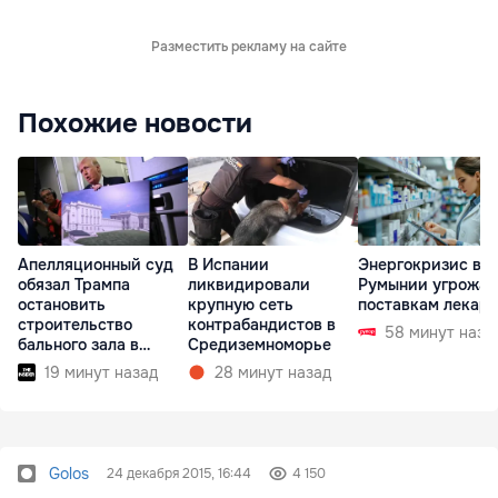
Разместить рекламу на сайте
Похожие новости
Апелляционный суд
В Испании
Энергокризис в
обязал Трампа
ликвидировали
Румынии угрожае
остановить
крупную сеть
поставкам лекарс
строительство
контрабандистов в
58 минут наза
бального зала в
Средиземноморье
Белом доме
19 минут назад
28 минут назад
Golos
24 декабря 2015, 16:44
4 150