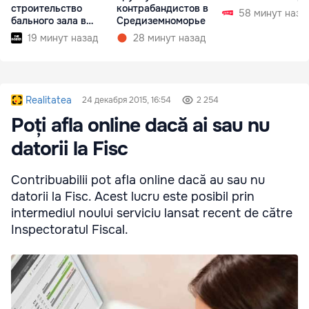
строительство
контрабандистов в
58 минут наза
бального зала в
Средиземноморье
Белом доме
19 минут назад
28 минут назад
Realitatea
24 декабря 2015, 16:54
2 254
Poți afla online dacă ai sau nu
datorii la Fisc
Contribuabilii pot afla online dacă au sau nu
datorii la Fisc. Acest lucru este posibil prin
intermediul noului serviciu lansat recent de către
Inspectoratul Fiscal.