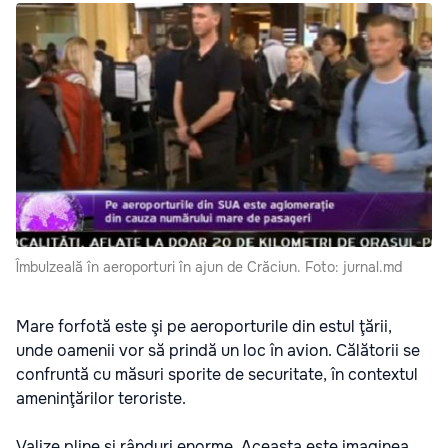
Îmbulzeală în aeroporturi în ajun de Crăciun. Foto: jurnal.md
Mare forfotă este şi pe aeroporturile din estul ţării,
unde oamenii vor să prindă un loc în avion. Călătorii se
confruntă cu măsuri sporite de securitate, în contextul
ameninţărilor teroriste.
Valize pline şi rânduri enorme. Aceasta este imaginea