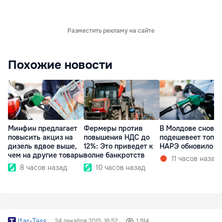
Разместить рекламу на сайте
Похожие новости
Минфин предлагает
Фермеры против
В Молдове снова
повысить акциз на
повышения НДС до
подешевеет топли
дизель вдвое выше,
12%: Это приведет к
НАРЭ обновило ц
чем на другие товары
волне банкротств
11 часов назад
8 часов назад
10 часов назад
Itar-Tass
24 декабря 2015, 16:52
1 914