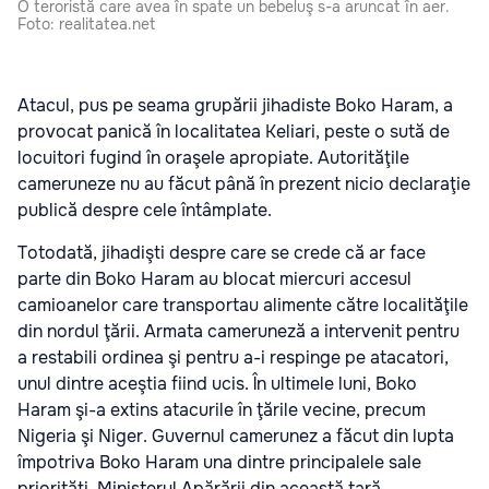
O teroristă care avea în spate un bebeluş s-a aruncat în aer.
Foto: realitatea.net
Atacul, pus pe seama grupării jihadiste Boko Haram, a
provocat panică în localitatea Keliari, peste o sută de
locuitori fugind în oraşele apropiate. Autorităţile
cameruneze nu au făcut până în prezent nicio declaraţie
publică despre cele întâmplate.
Totodată, jihadişti despre care se crede că ar face
parte din Boko Haram au blocat miercuri accesul
camioanelor care transportau alimente către localităţile
din nordul ţării. Armata cameruneză a intervenit pentru
a restabili ordinea şi pentru a-i respinge pe atacatori,
unul dintre aceştia fiind ucis. În ultimele luni, Boko
Haram şi-a extins atacurile în ţările vecine, precum
Nigeria şi Niger. Guvernul camerunez a făcut din lupta
împotriva Boko Haram una dintre principalele sale
priorităţi. Ministerul Apărării din această ţară