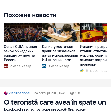
Похожие новости
Сенат США принял
Дания ужесточает
Испания пригроз
закон об «адских
правила экзаменов
Италии ответным
санкциях» против
из-за использования
мерами, если та 
России
ИИ школьниками
отменит пограни
проверки
2 часа назад
3 часа назад
5 часов назад
Ziarulnational
24 декабря 2015, 16:49
918
O teroristă care avea în spate un
bebeluş s-a aruncat în aer