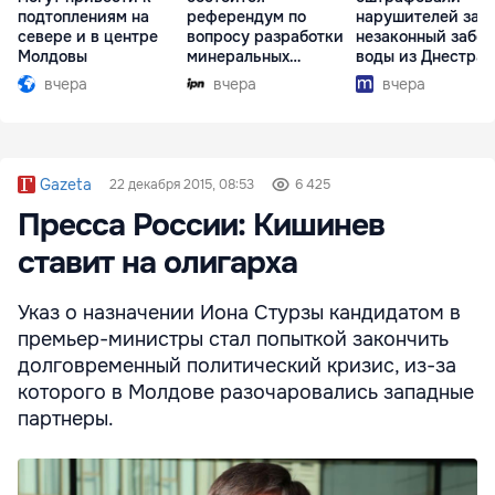
подтоплениям на
референдум по
нарушителей за
севере и в центре
вопросу разработки
незаконный забор
Молдовы
минеральных
воды из Днестра
ресурсов
вчера
вчера
вчера
Gazeta
22 декабря 2015, 08:53
6 425
Пресса России: Кишинев
ставит на олигарха
Указ о назначении Иона Стурзы кандидатом в
премьер-министры стал попыткой закончить
долговременный политический кризис, из-за
которого в Молдове разочаровались западные
партнеры.