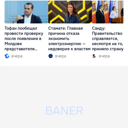
Тофан пообещал
Стамате: Главная
Санду:
провести проверку
причина отказа
Правительство
после появления в
экономить
справляется,
Молдове
электроэнергию —
несмотря на то, ч
представителя
недоверие к властям
приняло страну в
Южной Осетии
разгар кризиса
вчера
вчера
вчера