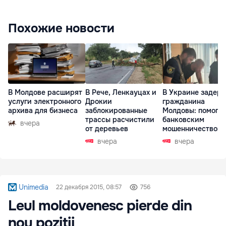
Похожие новости
В Молдове расширят
В Рече, Ленкауцах и
В Украине задер
услуги электронного
Дрокии
гражданина
архива для бизнеса
заблокированные
Молдовы: помогал
трассы расчистили
банковским
вчера
от деревьев
мошенничеством 
Чехии
вчера
вчера
Unimedia
22 декабря 2015, 08:57
756
Leul moldovenesc pierde din
nou poziții