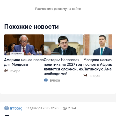
Разместить рекламу на сайте
Похожие новости
Америка нашла посла
Спатарь: Налоговая
Молдова назначи
для Молдовы
политика на 2027 год
послов в Африку 
является сложной, но
Латинскую Амер
вчера
необходимой
вчера
вчера
Infotag
17 декабря 2015, 12:20
2 074