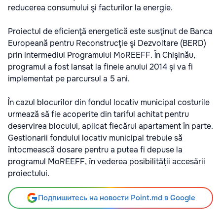
reducerea consumului şi facturilor la energie.
Proiectul de eficienţă energetică este susţinut de Banca
Europeană pentru Reconstrucţie şi Dezvoltare (BERD)
prin intermediul Programului MoREEFF. În Chişinău,
programul a fost lansat la finele anului 2014 şi va fi
implementat pe parcursul a 5 ani.
În cazul blocurilor din fondul locativ municipal costurile
urmează să fie acoperite din tariful achitat pentru
deservirea blocului, aplicat fiecărui apartament în parte.
Gestionarii fondului locativ municipal trebuie să
întocmească dosare pentru a putea fi depuse la
programul MoREEFF, în vederea posibilităţii accesării
proiectului.
Подпишитесь на новости Point.md в Google