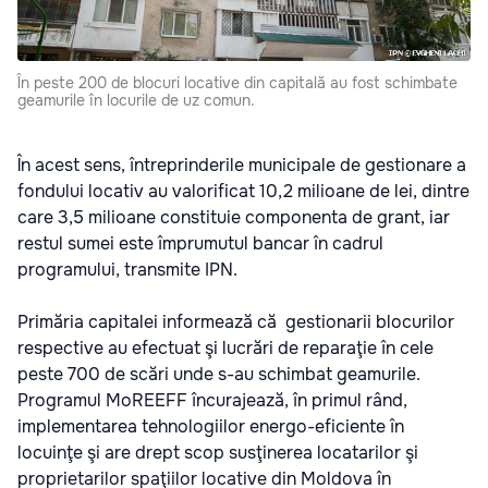
În peste 200 de blocuri locative din capitală au fost schimbate
geamurile în locurile de uz comun.
În acest sens, întreprinderile municipale de gestionare a
fondului locativ au valorificat 10,2 milioane de lei, dintre
care 3,5 milioane constituie componenta de grant, iar
restul sumei este împrumutul bancar în cadrul
programului, transmite IPN.
Primăria capitalei informează că gestionarii blocurilor
respective au efectuat şi lucrări de reparaţie în cele
peste 700 de scări unde s-au schimbat geamurile.
Programul MoREEFF încurajează, în primul rând,
implementarea tehnologiilor energo-eficiente în
locuinţe şi are drept scop susţinerea locatarilor şi
proprietarilor spaţiilor locative din Moldova în