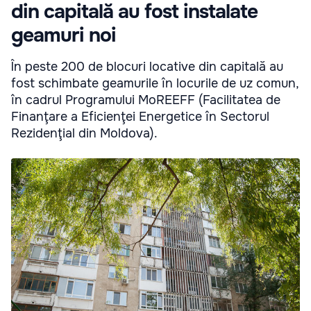
din capitală au fost instalate
geamuri noi
În peste 200 de blocuri locative din capitală au
fost schimbate geamurile în locurile de uz comun,
în cadrul Programului MoREEFF (Facilitatea de
Finanţare a Eficienţei Energetice în Sectorul
Rezidenţial din Moldova).