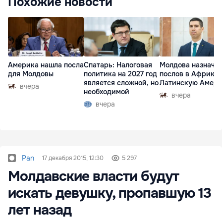
Похожие новости
Америка нашла посла
Спатарь: Налоговая
Молдова назначи
для Молдовы
политика на 2027 год
послов в Африку 
является сложной, но
Латинскую Амер
вчера
необходимой
вчера
вчера
Pan
17 декабря 2015, 12:30
5 297
Молдавские власти будут
искать девушку, пропавшую 13
лет назад