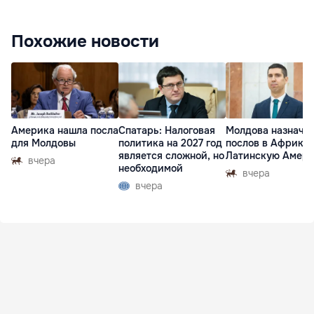
Похожие новости
Америка нашла посла
Спатарь: Налоговая
Молдова назначи
для Молдовы
политика на 2027 год
послов в Африку 
является сложной, но
Латинскую Амер
вчера
необходимой
вчера
вчера