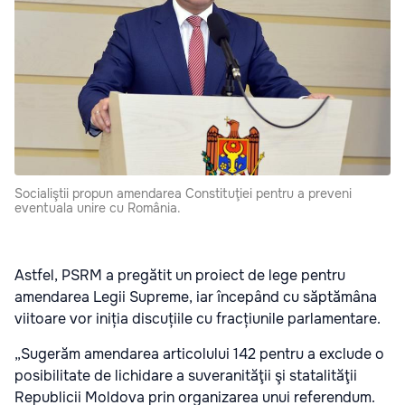
Socialiştii propun amendarea Constituţiei pentru a preveni
eventuala unire cu România.
Astfel, PSRM a pregătit un proiect de lege pentru
amendarea Legii Supreme, iar începând cu săptămâna
viitoare vor iniția discuțiile cu fracțiunile parlamentare.
„Sugerăm amendarea articolului 142 pentru a exclude o
posibilitate de lichidare a suveranităţii şi statalităţii
Republicii Moldova prin organizarea unui referendum.