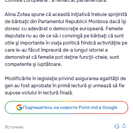
Comisia Europeană”, a remarcat parlamentara.
Alina Zotea spune că această iniţiativă trebuie sprijinită
de bărbaţii din Parlamentul Republicii Moldova dacă îşi
doresc cu adevărat o democraţie europeană. Femeile
deputate nu au de ce să-i convingă pe bărbaţi că sunt
utile şi importante în viaţa politică fiindcă activităţile pe
care le-au făcut împreună de-a lungul istoriei a
demonstrat că femeile pot deţine funcţii-cheie, sunt
competente şi luptătoare.
Modificările în legislaţie privind asigurarea egalităţii de
gen au fost aprobate în primă lectură şi urmează să fie
supuse votului în lectură finală.
Подпишитесь на новости Point.md в Google
Источник