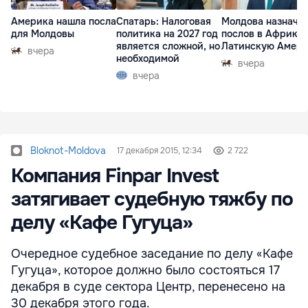
Америка нашла посла
Спатарь: Налоговая
Молдова назначи
для Молдовы
политика на 2027 год
послов в Африку 
является сложной, но
Латинскую Амер
вчера
необходимой
вчера
вчера
Bloknot-Moldova
17 декабря 2015, 12:34
2 722
Компания Finpar Invest
затягивает судебную тяжбу по
делу «Кафе Гугуца»
Очередное судебное заседание по делу «Кафе
Гугуца», которое должно было состояться 17
декабря в суде сектора Центр, перенесено на
30 декабря этого года.