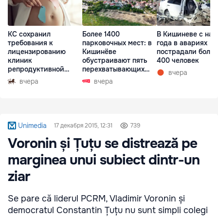
КС сохранил
Более 1400
В Кишиневе с нач
требования к
парковочных мест: в
года в авариях
лицензированию
Кишинёве
пострадали более
клиник
обустраивают пять
400 человек
репродуктивной
перехватывающих
вчера
медицины
парковок
вчера
вчера
Unimedia
17 декабря 2015, 12:31
739
Voronin și Țuțu se distrează pe
marginea unui subiect dintr-un
ziar
Se pare că liderul PCRM, Vladimir Voronin și
democratul Constantin Țuțu nu sunt simpli colegi