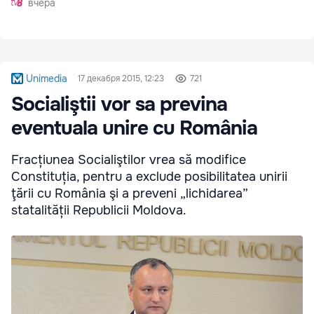
вчера
Unimedia
17 декабря 2015, 12:23
721
Socialiştii vor sa previna
eventuala unire cu România
Fracțiunea Socialiştilor vrea să modifice
Constituția, pentru a exclude posibilitatea unirii
ţării cu România şi a preveni „lichidarea”
statalității Republicii Moldova.