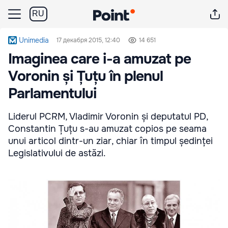
RU
Unimedia
17 декабря 2015, 12:40
14 651
Imaginea care i-a amuzat pe
Voronin și Țuțu în plenul
Parlamentului
Liderul PCRM, Vladimir Voronin și deputatul PD,
Constantin Țuțu s-au amuzat copios pe seama
unui articol dintr-un ziar, chiar în timpul ședinței
Legislativului de astăzi.