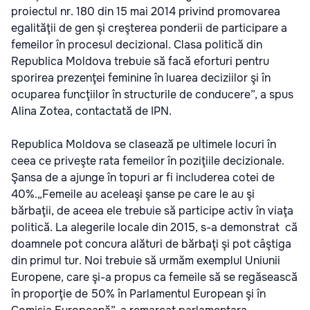
proiectul nr. 180 din 15 mai 2014 privind promovarea
egalităţii de gen şi creşterea ponderii de participare a
femeilor în procesul decizional. Clasa politică din
Republica Moldova trebuie să facă eforturi pentru
sporirea prezenţei feminine în luarea deciziilor şi în
ocuparea funcţiilor în structurile de conducere”, a spus
Alina Zotea, contactată de IPN.
Republica Moldova se clasează pe ultimele locuri în
ceea ce priveşte rata femeilor în poziţiile decizionale.
Şansa de a ajunge în topuri ar fi includerea cotei de
40%.„Femeile au aceleaşi şanse pe care le au şi
bărbaţii, de aceea ele trebuie să participe activ în viaţa
politică. La alegerile locale din 2015, s-a demonstrat că
doamnele pot concura alături de bărbaţi şi pot câştiga
din primul tur. Noi trebuie să urmăm exemplul Uniunii
Europene, care şi-a propus ca femeile să se regăsească
în proporţie de 50% în Parlamentul European şi în