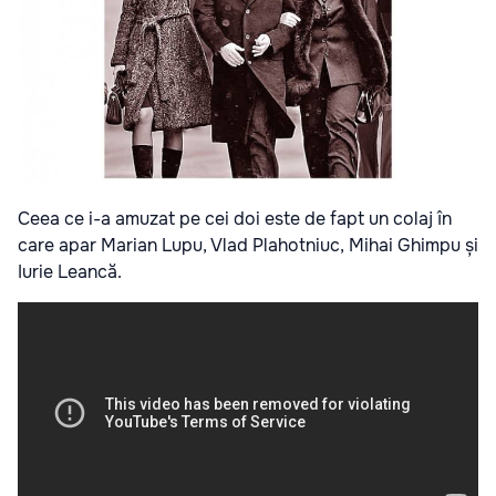
Ceea ce i-a amuzat pe cei doi este de fapt un colaj în
care apar Marian Lupu, Vlad Plahotniuc, Mihai Ghimpu și
Iurie Leancă.