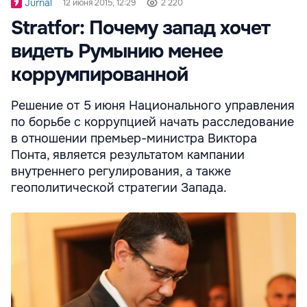
Jurnal
12 июня 2015, 12:29
2 220
Stratfor: Почему запад хочет
видеть Румынию менее
коррумпированной
Решение от 5 июня Национального управления
по борьбе с коррупцией начать расследование
в отношении премьер-министра Виктора
Понта, является результатом кампании
внутреннего регулирования, а также
геополитической стратегии Запада.