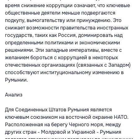
время снижение коррупции означает, что ключевые
общественные деятели меньше подвергаются
подкупу, вымогательству или принуждению. Это
снижает возможности правительства иностранных
государств, таких как Россия, доминировать над
определенными политиками и экономическими
решениями. Эти западные императивы, вместе с
желанием бороться с коррупцией в некоторых
отечественных организациях (связанных с Западом)
способствуют институциональному изменению в
Румынии.
Анализ
Для Соединенных Штатов Румыния является
ключевым союзником на восточной окраине НАТО.
Расположенная на берегу Черного моря, между
других стран - Молдовой и Украиной - Румыния