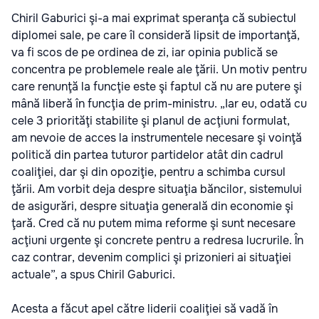
Chiril Gaburici şi-a mai exprimat speranţa că subiectul
diplomei sale, pe care îl consideră lipsit de importanţă,
va fi scos de pe ordinea de zi, iar opinia publică se
concentra pe problemele reale ale ţării. Un motiv pentru
care renunţă la funcţie este şi faptul că nu are putere şi
mână liberă în funcţia de prim-ministru. „Iar eu, odată cu
cele 3 priorităţi stabilite şi planul de acţiuni formulat,
am nevoie de acces la instrumentele necesare şi voinţă
politică din partea tuturor partidelor atât din cadrul
coaliţiei, dar şi din opoziţie, pentru a schimba cursul
ţării. Am vorbit deja despre situaţia băncilor, sistemului
de asigurări, despre situaţia generală din economie şi
ţară. Cred că nu putem mima reforme şi sunt necesare
acţiuni urgente şi concrete pentru a redresa lucrurile. În
caz contrar, devenim complici şi prizonieri ai situaţiei
actuale”, a spus Chiril Gaburici.
Acesta a făcut apel către liderii coaliţiei să vadă în