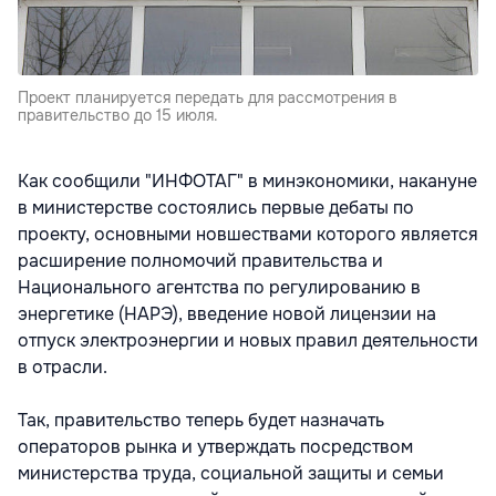
Проект планируется передать для рассмотрения в
правительство до 15 июля.
Как сообщили "ИНФОТАГ" в минэкономики, накануне
в министерстве состоялись первые дебаты по
проекту, основными новшествами которого является
расширение полномочий правительства и
Национального агентства по регулированию в
энергетике (НАРЭ), введение новой лицензии на
отпуск электроэнергии и новых правил деятельности
в отрасли.
Так, правительство теперь будет назначать
операторов рынка и утверждать посредством
министерства труда, социальной защиты и семьи