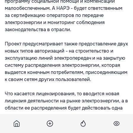
программу социальной помощи и компенсаций
малообеспеченным. А НАРЭ - будет ответственным
за сертификацию операторов по передаче
электроэнергии и мониторинг соблюдения
законодательства в отрасли.
Проект предусматривает также предоставление двух
новых типов авторизаций - на строительство и
эксплуатацию линий электропередач и на закрытую
систему распределения электроэнергии, которая
выдается конечным потребителям, присоединяющим
к своим сетям других пользователей.
Что касается лицензирования, то вводится новая
лицензия деятельности на рынке электроэнергии, а в
области ее распределения будет действовать одна
лицензия, а не как до сих пор - по регулируемым и
нерегулируемым тарифам.