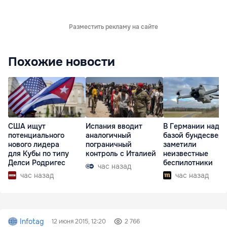
Разместить рекламу на сайте
Похожие новости
США ищут
Испания вводит
В Германии над
потенциального
аналогичный
базой бундесвера
нового лидера
пограничный
заметили
для Кубы по типу
контроль с Италией
неизвестные
Делси Родригес
беспилотники
час назад
час назад
час назад
Infotag
12 июня 2015, 12:20
2 766