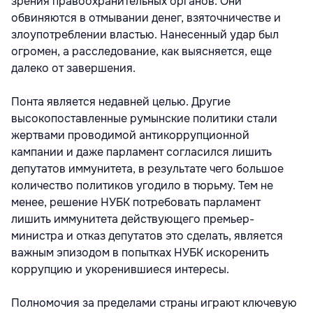
зрения правоохранительных органов. Они
обвиняются в отмывании денег, взяточничестве и
злоупотреблении властью. Нанесенный удар был
огромен, а расследование, как выясняется, еще
далеко от завершения.
Понта является недавней целью. Другие
высокопоставленные румынские политики стали
жертвами проводимой антикоррупционной
кампании и даже парламент согласился лишить
депутатов иммунитета, в результате чего большое
количество политиков угодило в тюрьму. Тем не
менее, решение НУБК потребовать парламент
лишить иммунитета действующего премьер-
министра и отказ депутатов это сделать, является
важным эпизодом в попытках НУБК искоренить
коррупцию и укоренившиеся интересы.
Полномочия за пределами страны играют ключевую