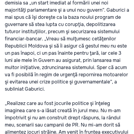
demisia sa „un start imediat al formării unei noi
majorităţi parlamentare şi a unui nou guvern”. Gaburici a
mai spus că îşi doreşte ca la baza noului program de
guvernare să stea lupta cu corupţia, depolitizarea
tuturor instituţiilor, precum şi securizarea sistemului
financiar-bancar. „Vreau să mulţumesc cetăţenilor
Republicii Moldova şi să îi asigur că gestul meu nu este
un pas înapoi, ci un pas înainte pentru ţară, iar cele 3
luni ale mele în Guvern au asigurat, prin lansarea mai
multor iniţiative, zdruncinarea sistemului. Sper că acum
va fi posibilă în regim de urgenţă repornirea motoarelor
şi evitarea unei crize politice şi guvernamentale”, a
subliniat Gaburici.
„Realizez care au fost jocurile politice şi înţeleg
imaginea care s-a lăsat creată în jurul meu. Nu m-am
împotrivit şi nu am construit drept răspuns, la rândul
meu, scenarii sau campanii de PR. Nu mi-am dorit să
alimentez jocuri străine. Am venit în fruntea executivului