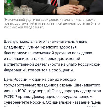
"Неизменной удачи во всех делах и начинаниях, а также
новых достижений в ответственной деятельности на благо
Российской Федерации".
Шевчук пожелал в этот знаменательный день
Владимиру Путину "крепкого здоровья,
благополучия, неизменной удачи во всех делах
и начинаниях, а также новых достижений
в ответственной деятельности на благо Российской
Федерации", говорится в сообщении.
День России — один из самых молодых
государственных праздников страны. Двенадцатого
июня в 1990 году первый Съезд народных депутатов
РСФСР принял Декларацию о государственном
суверенитете России. Официальное название "День