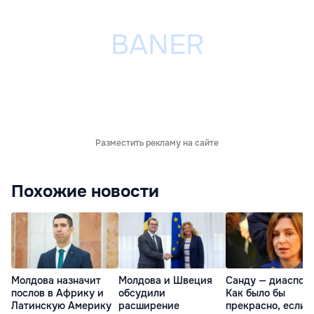
Разместить рекламу на сайте
Похожие новости
Молдова назначит
Молдова и Швеция
Санду — диаспоре
послов в Африку и
обсудили
Как было бы
Латинскую Америку
расширение
прекрасно, если 