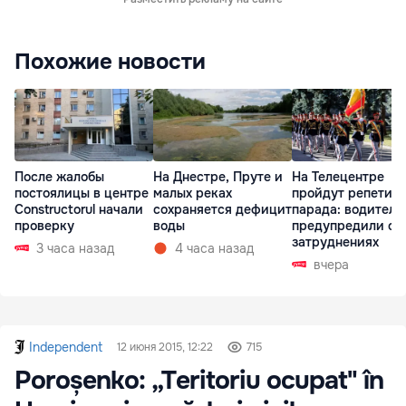
Похожие новости
После жалобы
На Днестре, Пруте и
На Телецентре
постоялицы в центре
малых реках
пройдут репетиц
Constructorul начали
сохраняется дефицит
парада: водителе
проверку
воды
предупредили о
затруднениях
3 часа назад
4 часа назад
вчера
Independent
12 июня 2015, 12:22
715
Poroșenko: „Teritoriu ocupat" în