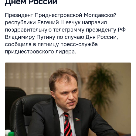
Днем России
Президент Приднестровской Молдавской
республики Евгений Шевчук направил
поздравительную телеграмму президенту РФ
Владимиру Путину по случаю Дня России,
сообщила в пятницу пресс-служба
приднестровского лидера.