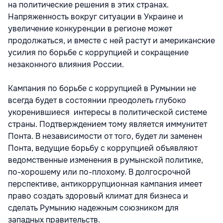
на политические решения в этих странах.
Напряженность вокруг ситуации в Украине и
увеличение конкуренции в регионе может
продолжаться, и вместе с ней растут и американские
усилия по борьбе с коррупцией и сокращение
незаконного влияния России.
Кампания по борьбе с коррупцией в Румынии не
всегда будет в состоянии преодолеть глубоко
укоренившиеся интересы в политической системе
страны. Подтверждением тому является иммунитет
Понта. В независимости от того, будет ли заменен
Понта, ведущие борьбу с коррупцией объявляют
ведомственные изменения в румынской политике,
по-хорошему или по-плохому. В долгосрочной
перспективе, антикоррупционная кампания имеет
право создать здоровый климат для бизнеса и
сделать Румынию надежным союзником для
западных правительств.