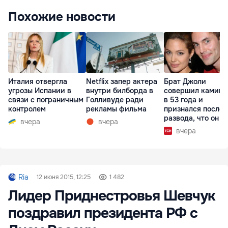
Похожие новости
Италия отвергла
Netflix запер актера
Брат Джоли
угрозы Испании в
внутри билборда в
совершил каминг
связи с пограничным
Голливуде ради
в 53 года и
контролем
рекламы фильма
признался после
развода, что он г
вчера
вчера
вчера
Ria
12 июня 2015, 12:25
1 482
Лидер Приднестровья Шевчук
поздравил президента РФ с