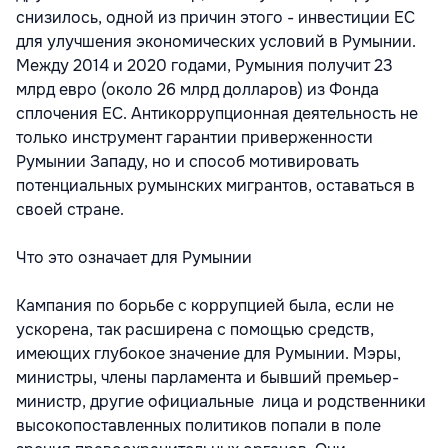
снизилось, одной из причин этого - инвестиции ЕС
для улучшения экономических условий в Румынии.
Между 2014 и 2020 годами, Румыния получит 23
млрд евро (около 26 млрд долларов) из Фонда
сплочения ЕС. Антикоррупционная деятельность не
только инструмент гарантии приверженности
Румынии Западу, но и способ мотивировать
потенциальных румынских мигрантов, оставаться в
своей стране.
Что это означает для Румынии
Кампания по борьбе с коррупцией была, если не
ускорена, так расширена с помощью средств,
имеющих глубокое значение для Румынии. Мэры,
министры, члены парламента и бывший премьер-
министр, другие официальные лица и родственники
высокопоставленных политиков попали в поле