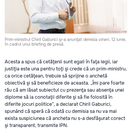
Prim-ministrul Chiril Gaburici şi-a anunţat demisia vineri, 12 iunie,
în cadrul unui briefing de presă.
Acesta a spus că cetăţenii sunt egali în faţa legii, iar
justiţia este una pentru toţi şi crede că un prim-ministru,
ca orice cetăţean, trebuie să sprijine o anchetă
obiectivă şi să beneficieze de aceasta. „Îmi pare foarte
rău că am lăsat subiectul cu prezenţa sau absenţa unei
diplome să ia conotaţii diferite şi să fie folosită în
diferite jocuri politice”, a declarat Chiril Gaburici,
spunând că speră că odată cu demisia sa nu va mai
exista suspiciunea că ancheta nu s-a desfăşurat corect
şi transparent, transmite IPN.