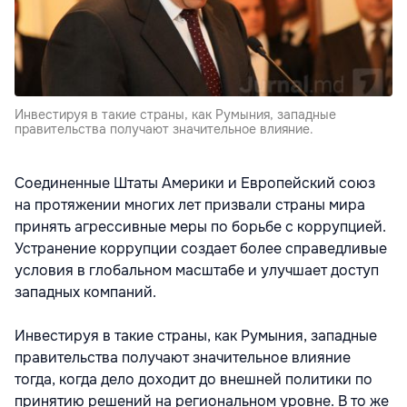
Инвестируя в такие страны, как Румыния, западные
правительства получают значительное влияние.
Соединенные Штаты Америки и Европейский союз
на протяжении многих лет призвали страны мира
принять агрессивные меры по борьбе с коррупцией.
Устранение коррупции создает более справедливые
условия в глобальном масштабе и улучшает доступ
западных компаний.
Инвестируя в такие страны, как Румыния, западные
правительства получают значительное влияние
тогда, когда дело доходит до внешней политики по
принятию решений на региональном уровне. В то же