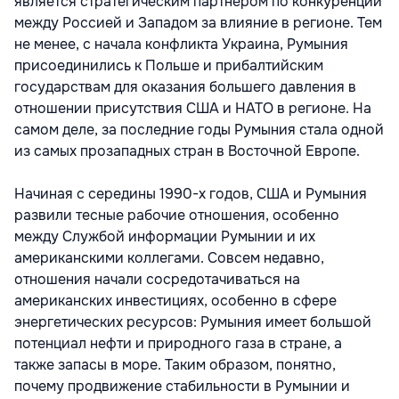
является стратегическим партнером по конкуренции
между Россией и Западом за влияние в регионе. Тем
не менее, с начала конфликта Украина, Румыния
присоединились к Польше и прибалтийским
государствам для оказания большего давления в
отношении присутствия США и НАТО в регионе. На
самом деле, за последние годы Румыния стала одной
из самых прозападных стран в Восточной Европе.
Начиная с середины 1990-х годов, США и Румыния
развили тесные рабочие отношения, особенно
между Службой информации Румынии и их
американскими коллегами. Совсем недавно,
отношения начали сосредотачиваться на
американских инвестициях, особенно в сфере
энергетических ресурсов: Румыния имеет большой
потенциал нефти и природного газа в стране, а
также запасы в море. Таким образом, понятно,
почему продвижение стабильности в Румынии и