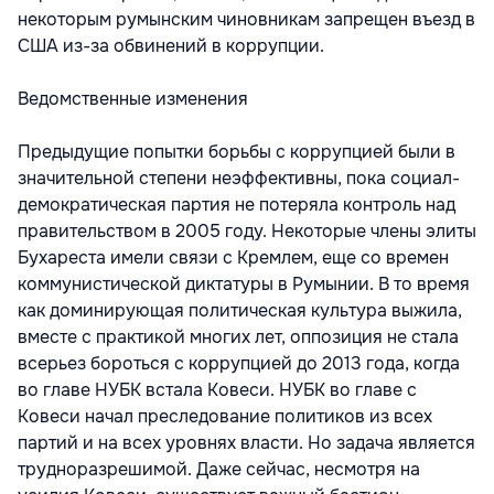
некоторым румынским чиновникам запрещен въезд в
США из-за обвинений в коррупции.
Ведомственные изменения
Предыдущие попытки борьбы с коррупцией были в
значительной степени неэффективны, пока социал-
демократическая партия не потеряла контроль над
правительством в 2005 году. Некоторые члены элиты
Бухареста имели связи с Кремлем, еще со времен
коммунистической диктатуры в Румынии. В то время
как доминирующая политическая культура выжила,
вместе с практикой многих лет, оппозиция не стала
всерьез бороться с коррупцией до 2013 года, когда
во главе НУБК встала Ковеси. НУБК во главе с
Ковеси начал преследование политиков из всех
партий и на всех уровнях власти. Но задача является
трудноразрешимой. Даже сейчас, несмотря на