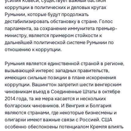
усилия Ковеси, существует важный бастион
коррупции в политических и деловых кругах
Румынии, которые будут продолжать
дестабилизировать обстановку в стране. Голос
парламента, за сохранение иммунитета премьер-
министру, является примером стойкости к
дальнейшей политической системе Румынии по
отношению к коррупции.
Румыния является единственной страной в регионе,
вызывающей интерес западных правительств,
имеющих сильные позиции в плане искоренения
коррупции. Вашингтон запретил шести венгерским
чиновникам въезд в Соединенные Штаты в октябре
2014 года, та же мера касается и нескольких
болгарских чиновников. И Венгрия и Болгария
являются странами, где некоторые бизнесмены и
олигархи имеют важные связи с Россией. США
особенно обеспокоены потенциалом Кремля влиять