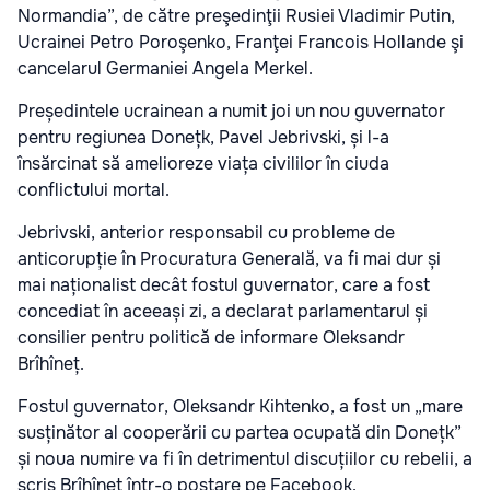
Normandia”, de către preşedinţii Rusiei Vladimir Putin,
Ucrainei Petro Poroşenko, Franţei Francois Hollande şi
cancelarul Germaniei Angela Merkel.
Președintele ucrainean a numit joi un nou guvernator
pentru regiunea Donețk, Pavel Jebrivski, și l-a
însărcinat să amelioreze viața civililor în ciuda
conflictului mortal.
Jebrivski, anterior responsabil cu probleme de
anticorupție în Procuratura Generală, va fi mai dur și
mai naționalist decât fostul guvernator, care a fost
concediat în aceeași zi, a declarat parlamentarul și
consilier pentru politică de informare Oleksandr
Brîhîneț.
Fostul guvernator, Oleksandr Kihtenko, a fost un „mare
susținător al cooperării cu partea ocupată din Donețk”
și noua numire va fi în detrimentul discuțiilor cu rebelii, a
scris Brîhîneț într-o postare pe Facebook.