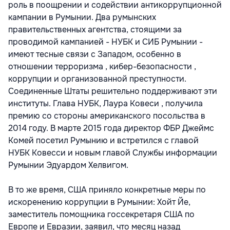
роль в поощрении и содействии антикоррупционной
кампании в Румынии. Два румынских
правительственных агентства, стоящими за
проводимой кампанией - НУБК и СИБ Румынии -
имеют тесные связи с Западом, особенно в
отношении терроризма , кибер-безопасности ,
коррупции и организованной преступности.
Соединенные Штаты решительно поддерживают эти
институты. Глава НУБК, Лаура Ковеси , получила
премию со стороны американского посольства в
2014 году. В марте 2015 года директор ФБР Джеймс
Комей посетил Румынию и встретился с главой
НУБК Ковесси и новым главой Службы информации
Румынии Эдуардом Хелвигом.
В то же время, США приняло конкретные меры по
искоренению коррупции в Румынии: Хойт Йе,
заместитель помощника госсекретаря США по
Европе и Евразии, заявил, что месяц назад