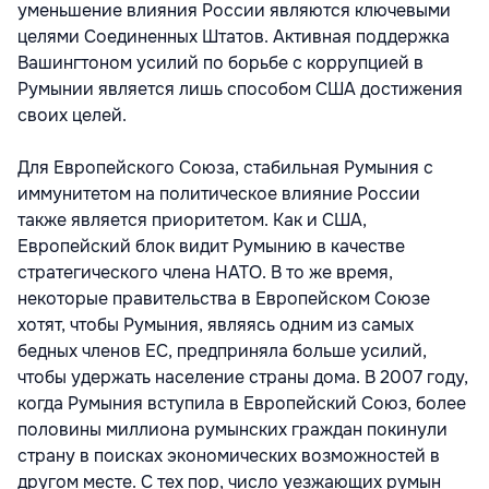
уменьшение влияния России являются ключевыми
целями Соединенных Штатов. Активная поддержка
Вашингтоном усилий по борьбе с коррупцией в
Румынии является лишь способом США достижения
своих целей.
Для Европейского Союза, стабильная Румыния с
иммунитетом на политическое влияние России
также является приоритетом. Как и США,
Европейский блок видит Румынию в качестве
стратегического члена НАТО. В то же время,
некоторые правительства в Европейском Союзе
хотят, чтобы Румыния, являясь одним из самых
бедных членов ЕС, предприняла больше усилий,
чтобы удержать население страны дома. В 2007 году,
когда Румыния вступила в Европейский Союз, более
половины миллиона румынских граждан покинули
страну в поисках экономических возможностей в
другом месте. С тех пор, число уезжающих румын