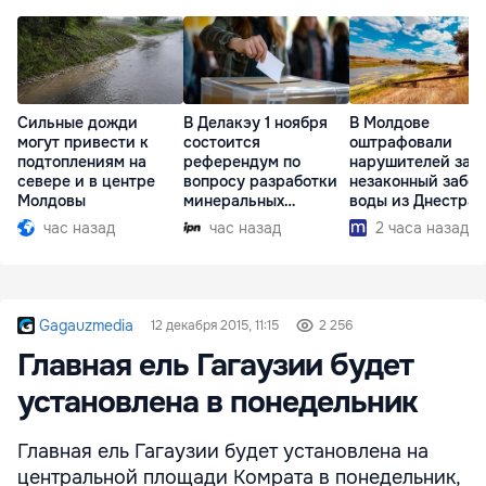
Сильные дожди
В Делакэу 1 ноября
В Молдове
могут привести к
состоится
оштрафовали
подтоплениям на
референдум по
нарушителей за
севере и в центре
вопросу разработки
незаконный забор
Молдовы
минеральных
воды из Днестра
ресурсов
час назад
час назад
2 часа назад
Gagauzmedia
12 декабря 2015, 11:15
2 256
Главная ель Гагаузии будет
установлена в понедельник
Главная ель Гагаузии будет установлена на
центральной площади Комрата в понедельник,