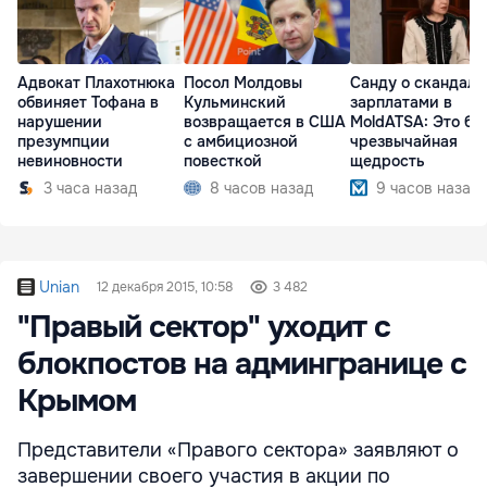
Адвокат Плахотнюка
Посол Молдовы
Санду о скандале
обвиняет Тофана в
Кульминский
зарплатами в
нарушении
возвращается в США
MoldATSA: Это бы
презумпции
с амбициозной
чрезвычайная
невиновности
повесткой
щедрость
3 часа назад
8 часов назад
9 часов назад
Unian
12 декабря 2015, 10:58
3 482
"Правый сектор" уходит с
блокпостов на админгранице с
Крымом
Представители «Правого сектора» заявляют о
завершении своего участия в акции по