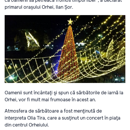
ca oamenii să petreacă frumos timpul liber", a declarat
primarul orașului Orhei, Ilan Șor.
Oamenii sunt încântaţi şi spun că sărbătorile de iarnă la
Orhei, vor fi mult mai frumoase în acest an.
Atmosfera de sărbătoare a fost menţinută de
interpreta Olia Tira, care a susţinut un concert în piaţa
din centrul Orheiului.