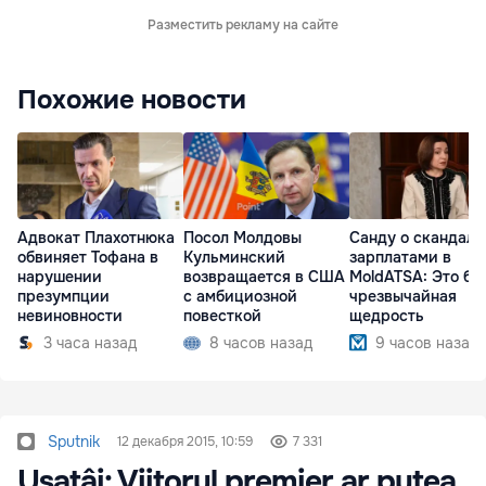
Разместить рекламу на сайте
Похожие новости
Адвокат Плахотнюка
Посол Молдовы
Санду о скандале
обвиняет Тофана в
Кульминский
зарплатами в
нарушении
возвращается в США
MoldATSA: Это бы
презумпции
с амбициозной
чрезвычайная
невиновности
повесткой
щедрость
3 часа назад
8 часов назад
9 часов назад
Sputnik
12 декабря 2015, 10:59
7 331
Usatâi: Viitorul premier ar putea