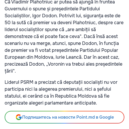
Că Vladimir Plahotniuc ar putea să ajungă în fruntea
Guvernului o spune și președintele Partidului
Socialiștilor, Igor Dodon. Potrivit lui, siguranța este de
50 la sută că premier va deveni Plahotniuc, despre care
liderul socialiștilor spune că „are ambiții să
demonstreze că el poate face ceva". Dacă însă acest
scenariu nu va merge, atunci, spune Dodon, în funcția
de premier va fi votat președintele Partidului Popular
European din Moldova, Iurie Leancă. Dar în acest caz,
precizează Dodon, „Voronin va trebui ales președintele
țării".
Liderul PSRM a precizat că deputații socialiști nu vor
participa nici la alegerea premierului, nici a șefului
statului, ei cerând ca în Republica Moldova să fie
organizate alegeri parlamentare anticipate.
Подпишитесь на новости Point.md в Google