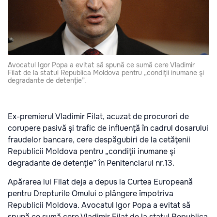
Avocatul Igor Popa a evitat să spună ce sumă cere Vladimir
Filat de la statul Republica Moldova pentru „condiţii inumane şi
degradante de detenţie”.
Ex-premierul Vladimir Filat, acuzat de procurori de
corupere pasivă şi trafic de influenţă în cadrul dosarului
fraudelor bancare, cere despăgubiri de la cetăţenii
Republicii Moldova pentru „condiţii inumane şi
degradante de detenţie” în Penitenciarul nr.13.
Apărarea lui Filat deja a depus la Curtea Europeană
pentru Drepturile Omului o plângere împotriva
Republicii Moldova. Avocatul Igor Popa a evitat să
spună ce sumă cere Vladimir Filat de la statul Republica