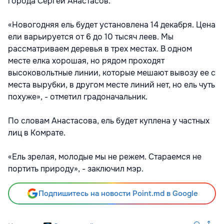
города Сергей Анастасов.
«Новогодняя ель будет установлена 14 декабря. Цена
ели варьируется от 6 до 10 тысяч леев. Мы
рассматриваем деревья в трех местах. В одном
месте елка хорошая, но рядом проходят
высоковольтные линии, которые мешают вывозу ее с
места вырубки, в другом месте линий нет, но ель чуть
похуже», - отметил градоначальник.
По словам Анастасова, ель будет куплена у частных
лиц в Комрате.
«Ель зрелая, молодые мы не режем. Cтараемся не
портить природу», - заключил мэр.
Подпишитесь на новости Point.md в Google