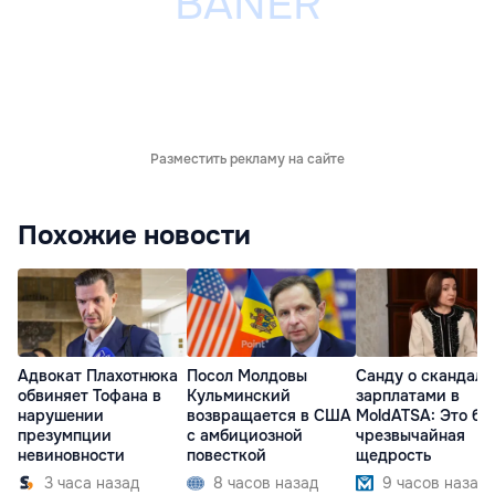
Разместить рекламу на сайте
Похожие новости
Адвокат Плахотнюка
Посол Молдовы
Санду о скандале
обвиняет Тофана в
Кульминский
зарплатами в
нарушении
возвращается в США
MoldATSA: Это бы
презумпции
с амбициозной
чрезвычайная
невиновности
повесткой
щедрость
3 часа назад
8 часов назад
9 часов назад