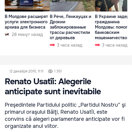
В Молдове расширят
В Рече, Ленкауцах и
В Украине задер
услуги электронного
Дрокии
гражданина
архива для бизнеса
заблокированные
Молдовы: помогал
трассы расчистили
банковским
28 минут назад
от деревьев
мошенничеством 
Чехии
3 часа назад
3 часа назад
12 декабря 2015, 11:11
1 351
Renato Usatîi: Alegerile
anticipate sunt inevitabile
Preşedintele Partidului politic „Partidul Nostru” şi
primarul oraşului Bălţi, Renato Usatîi, este
convins că alegeri parlamentare anticipate vor fi
organizate anul viitor.