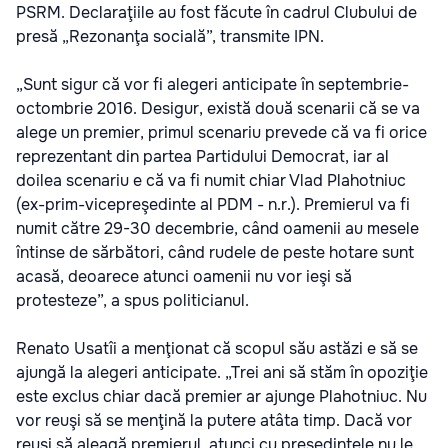
PSRM. Declaraţiile au fost făcute în cadrul Clubului de
presă „Rezonanţa socială”, transmite IPN.
„Sunt sigur că vor fi alegeri anticipate în septembrie-
octombrie 2016. Desigur, există două scenarii că se va
alege un premier, primul scenariu prevede că va fi orice
reprezentant din partea Partidului Democrat, iar al
doilea scenariu e că va fi numit chiar Vlad Plahotniuc
(ex-prim-vicepreşedinte al PDM - n.r.). Premierul va fi
numit către 29-30 decembrie, când oamenii au mesele
întinse de sărbători, când rudele de peste hotare sunt
acasă, deoarece atunci oamenii nu vor ieşi să
protesteze”, a spus politicianul.
Renato Usatîi a menţionat că scopul său astăzi e să se
ajungă la alegeri anticipate. „Trei ani să stăm în opoziţie
este exclus chiar dacă premier ar ajunge Plahotniuc. Nu
vor reuşi să se menţină la putere atâta timp. Dacă vor
reuşi să aleagă premierul, atunci cu preşedintele nu le