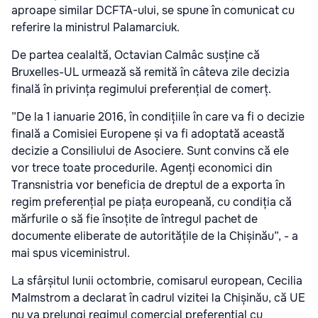
aproape similar DCFTA-ului, se spune în comunicat cu
referire la ministrul Palamarciuk.
De partea cealaltă, Octavian Calmâc susține că
Bruxelles-UL urmează să remită în câteva zile decizia
finală în privința regimului preferențial de comerț.
”De la 1 ianuarie 2016, în condițiile în care va fi o decizie
finală a Comisiei Europene și va fi adoptată această
decizie a Consiliului de Asociere. Sunt convins că ele
vor trece toate procedurile. Agenți economici din
Transnistria vor beneficia de dreptul de a exporta în
regim preferențial pe piața europeană, cu condiția că
mărfurile o să fie însoțite de întregul pachet de
documente eliberate de autoritățile de la Chișinău”, - a
mai spus viceministrul.
La sfârșitul lunii octombrie, comisarul european, Cecilia
Malmstrom a declarat în cadrul vizitei la Chișinău, că UE
nu va prelungi regimul comercial preferențial cu