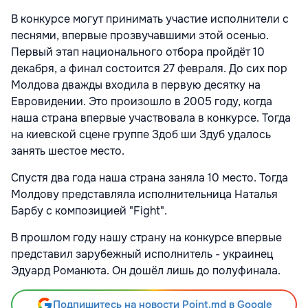
В конкурсе могут принимать участие исполнители с
песнями, впервые прозвучавшими этой осенью.
Первый этап национального отбора пройдёт 10
декабря, а финал состоится 27 февраля. До сих пор
Молдова дважды входила в первую десятку на
Евровидении. Это произошло в 2005 году, когда
наша страна впервые участвовала в конкурсе. Тогда
на киевской сцене группе Здоб ши Здуб удалось
занять шестое место.
Спустя два года наша страна заняла 10 место. Тогда
Молдову представляла исполнительница Наталья
Барбу с композицией "Fight".
В прошлом году нашу страну на конкурсе впервые
представил зарубежный исполнитель - украинец
Эдуард Романюта. Он дошёл лишь до полуфинала.
Подпишитесь на новости Point.md в Google