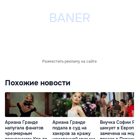
Разместить рекламу на сайте
Похожие новости
Ариана Гранде
Ариана Гранде
Внучка Софии Ро
напугала фанатов
подала в суд на
шикует в Европе:
чрезмерным
хакеров за кражу
замечена на мод
похудением: Кто-то
неизданной музыки
показе в Париже