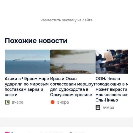
Разместить рекламу на сайте
Похожие новости
Атаки в Чёрном море
Иран и Оман
ООН: Число
ударили по мировым
согласовали маршрут
голодающих в ми
поставкам зерна и
для судоходства в
может вырасти д
нефти
Ормузском проливе
млн человек из-з
Эль-Ниньо
вчера
вчера
вчера