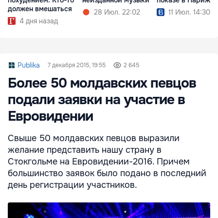
должен вмешаться
28 Июл. 22:02
11 Июл. 14:30
4 дня назад
Publika
7 декабря 2015, 19:55
2 645
Более 50 молдавских певцов
подали заявки на участие в
Евровидении
Свыше 50 молдавских певцов выразили
желание представить нашу страну в
Стокгольме на Евровидении-2016. Причем
большинство заявок было подано в последний
день регистрации участников.