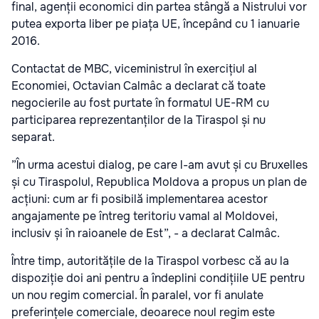
final, agenții economici din partea stângă a Nistrului vor
putea exporta liber pe piața UE, începând cu 1 ianuarie
2016.
Contactat de MBC, viceministrul în exercițiul al
Economiei, Octavian Calmâc a declarat că toate
negocierile au fost purtate în formatul UE-RM cu
participarea reprezentanților de la Tiraspol și nu
separat.
”În urma acestui dialog, pe care l-am avut și cu Bruxelles
și cu Tiraspolul, Republica Moldova a propus un plan de
acțiuni: cum ar fi posibilă implementarea acestor
angajamente pe întreg teritoriu vamal al Moldovei,
inclusiv și în raioanele de Est”, - a declarat Calmâc.
Între timp, autoritățile de la Tiraspol vorbesc că au la
dispoziție doi ani pentru a îndeplini condițiile UE pentru
un nou regim comercial. În paralel, vor fi anulate
preferințele comerciale, deoarece noul regim este