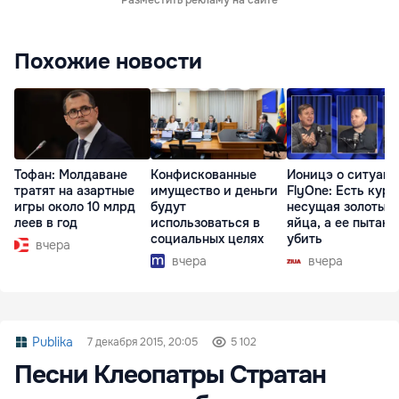
Разместить рекламу на сайте
Похожие новости
Тофан: Молдаване
Конфискованные
Ионицэ о ситуаци
тратят на азартные
имущество и деньги
FlyOne: Есть кури
игры около 10 млрд
будут
несущая золотые
леев в год
использоваться в
яйца, а ее пытаю
социальных целях
убить
вчера
вчера
вчера
Publika
7 декабря 2015, 20:05
5 102
Песни Клеопатры Стратан