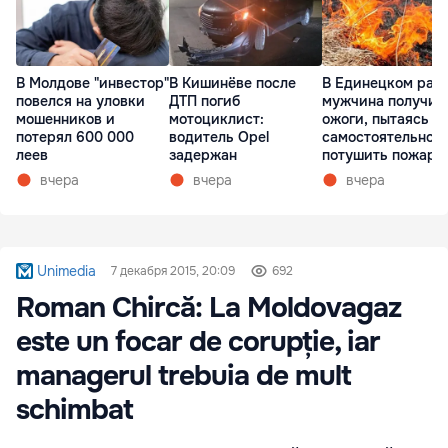
В Молдове "инвестор"
В Кишинёве после
В Единецком рай
повелся на уловки
ДТП погиб
мужчина получил
мошенников и
мотоциклист:
ожоги, пытаясь
потерял 600 000
водитель Opel
самостоятельно
леев
задержан
потушить пожар
вчера
вчера
вчера
Unimedia
7 декабря 2015, 20:09
692
Roman Chircă: La Moldovagaz
este un focar de corupție, iar
managerul trebuia de mult
schimbat