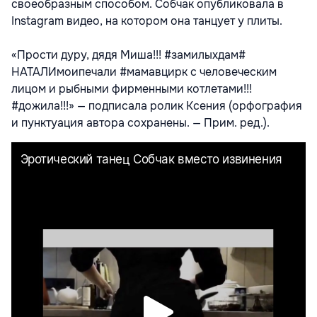
своеобразным способом. Собчак опубликовала в
Instagram видео, на котором она танцует у плиты.
«Прости дуру, дядя Миша!!! #замилыхдам#
НАТАЛИмоипечали #мамавцирк с человеческим
лицом и рыбными фирменными котлетами!!!
#дожила!!!» — подписала ролик Ксения (орфография
и пунктуация автора сохранены. — Прим. ред.).