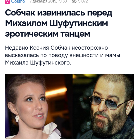
Cosmo
7 декабря 2015, 19:59
9 072
Собчак извинилась перед
Михаилом Шуфутинским
эротическим танцем
Недавно Ксения Собчак неосторожно
высказалась по поводу внешности и мамы
Михаила Шуфутинского.