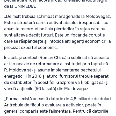
Declarația a fost făcută în cadrul e
misiunii Alb&Negru
de la UNIMEDIA.
„De mult trebuia schimbat managerulde la Moldovagaz.
Este o structură care a activat absolut iresponsabil cu
anumite recorduri pe linia pierderilor în rețea care nu
sunt altceva decât furturi. Este un focar de coruptie
care se răspândește și intoxică alți agenți economici”, a
precizat expertul economic.
În același context, Roman Chircă a subliniat că aceasta
ar fi o ocazie de reformatare a instituției prin faptul că
R. Moldova să-și asume implementarea pachetului
energetic III în 2016 și atunci furnizorul trebuie separat
de distribuitor. În acest fel, Gazprom va fi obligat să-și
vândă acțiunile (50 la sută) din Moldovagaz.
„Formal există această datorie de 4,8 miliarde de dolari.
Ar trebuie de făcut o evaluare a activelor, poate în
general compania este falimentară. Pentru că datoriile