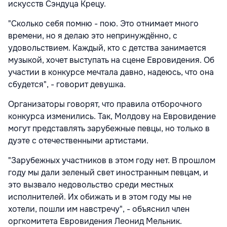
искусств Сэндуца Крецу.
"Сколько себя помню - пою. Это отнимает много
времени, но я делаю это непринуждённо, с
удовольствием. Каждый, кто с детства занимается
музыкой, хочет выступать на сцене Евровидения. Об
участии в конкурсе мечтала давно, надеюсь, что она
сбудется", - говорит девушка.
Организаторы говорят, что правила отборочного
конкурса изменились. Так, Молдову на Евровидение
могут представлять зарубежные певцы, но только в
дуэте с отечественными артистами.
"Зарубежных участников в этом году нет. В прошлом
году мы дали зеленый свет иностранным певцам, и
это вызвало недовольство среди местных
исполнителей. Их обижать и в этом году мы не
хотели, пошли им навстречу", - объяснил член
оргкомитета Евровидения Леонид Мельник.