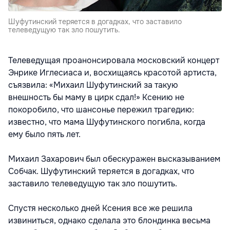
Шуфутинский теряется в догадках, что заставило
телеведущую так зло пошутить.
Телеведущая проанонсировала московский концерт
Энрике Иглесиаса и, восхищаясь красотой артиста,
съязвила: «Михаил Шуфутинский за такую
внешность бы маму в цирк сдал!» Ксению не
покоробило, что шансонье пережил трагедию:
известно, что мама Шуфутинского погибла, когда
ему было пять лет.
Михаил Захарович был обескуражен высказыванием
Собчак. Шуфутинский теряется в догадках, что
заставило телеведущую так зло пошутить.
Спустя несколько дней Ксения все же решила
извиниться, однако сделала это блондинка весьма