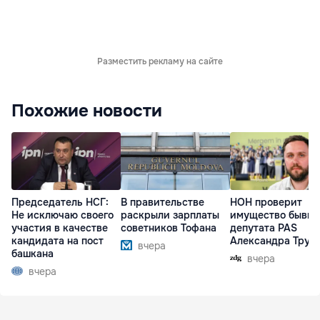
Разместить рекламу на сайте
Похожие новости
Председатель НСГ:
В правительстве
НОН проверит
Не исключаю своего
раскрыли зарплаты
имущество бывше
участия в качестве
советников Тофана
депутата PAS
кандидата на пост
Александра Труб
вчера
башкана
вчера
вчера