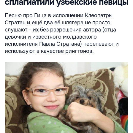
сплагиатили узбекские певицы
Песню про Гицэ в исполнении Клеопатры
Стратан и ещё два её шлягера не просто
слушают - их без разрешения автора (отца
девочки и известного молдавского
исполнителя Павла Стратана) перепевают и
используют в качестве рингтонов.