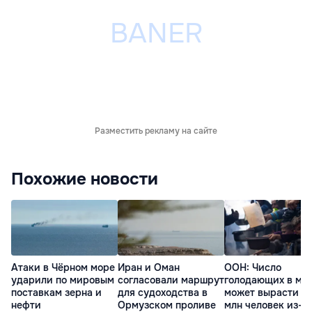
Разместить рекламу на сайте
Похожие новости
Атаки в Чёрном море
Иран и Оман
ООН: Число
ударили по мировым
согласовали маршрут
голодающих в ми
поставкам зерна и
для судоходства в
может вырасти д
нефти
Ормузском проливе
млн человек из-з