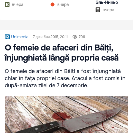
Эль-Ниньо
вчера
вчера
вчера
Unimedia
7 декабря 2015, 20:11
706
O femeie de afaceri din Bălți,
înjunghiată lângă propria casă
O femeie de afaceri din Bălți a fost înjunghiată
chiar în fața propriei case. Atacul a fost comis în
după-amiaza zilei de 7 decembrie.