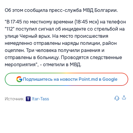
Об этом сообщила пресс-служба МВД Болгарии.
"В 17:45 по местному времени (18:45 мск) на телефон
"112" поступил сигнал об инциденте со стрельбой на
улице Черный врых. На место происшествия
немедленно отправлены наряды полиции, район
оцеплен. Три человека получили ранения и
отправлены в больницу. Проводятся следственные
мероприятия", - отметили в МВД.
Подпишитесь на новости Point.md в Google
Источник
Itar-Tass