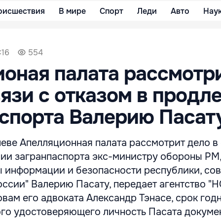
оисшествия
В мире
Спорт
Леди
Авто
Нау
:16
554
оная палата рассмотр
вязи с отказом в продл
спорта Валерию Пасат
еве Апелляционная палата рассмотрит дело в 
нии загранпаспорта экс-министру обороны РМ
 информации и безопасности республики, сов
оссии" Валерию Пасату, передает агентство 
вам его адвоката Александр Тэнасе, срок год
ого удостоверяющего личность Пасата докуме