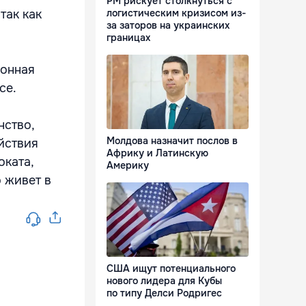
РМ рискует столкнуться с
так как
логистическим кризисом из-
за заторов на украинских
границах
ионная
се.
нство,
Молдова назначит послов в
ействия
Африку и Латинскую
оката,
Америку
 живет в
США ищут потенциального
нового лидера для Кубы
по типу Делси Родригес