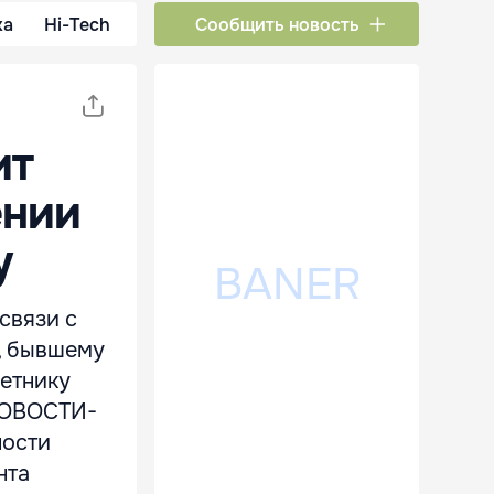
ка
Hi-Tech
Сообщить новость
ит
ении
у
связи с
, бывшему
етнику
"НОВОСТИ-
ности
нта