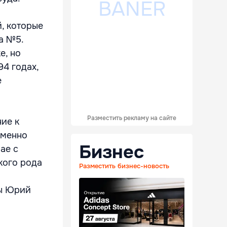
, которые
а №5.
е, но
94 годах,
е
Разместить рекламу на сайте
ние к
Именно
Бизнес
ае с
кого рода
Разместить бизнес-новость
ры Юрий