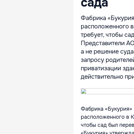
сада
Фабрика «Букурия
расположенного в
требует, чтобы са
Представители АО
а не решение суда
запросу родителе
приватизации здан
действительно при
Фабрика «Букурия» 
расположенного в К
чтобы сад был пере
«Букурия» утвержда