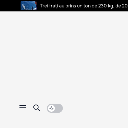
Trei frați au prins un ton de 230 kg, de 