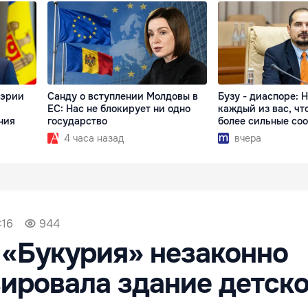
мэрии
Санду о вступлении Молдовы в
Бузу - диаспоре: 
ЕС: Нас не блокирует ни одно
каждый из вас, чт
ния
государство
более сильные со
4 часа назад
вчера
:16
944
«Букурия» незаконно
ировала здание детско