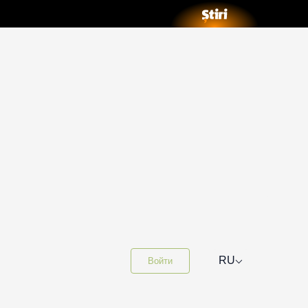
⌵
RU
Войти