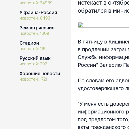
истекает в октябр
новостей:
34989
обратился в минис
Украина-Россия
новостей:
8493
Землетрясение
новостей:
1009
В пятницу в Кишине
Стадион
новостей:
119
в продлении загран
Службы информации 
Русский язык
новостей:
292
России" Валерию П
Хорошие новости
новостей:
1721
По словам его адво
удостоверяющего ли
"У меня есть довере
информационного ра
под предлогом того
акты гражданского 