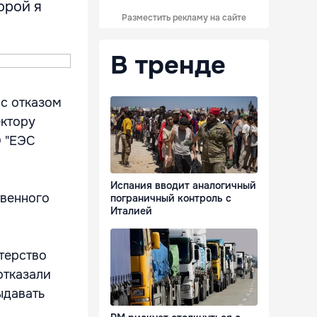
орой я
Разместить рекламу на сайте
В тренде
 с отказом
ектору
О "ЕЭС
Испания вводит аналогичный
твенного
пограничный контроль с
Италией
стерство
отказали
ыдавать