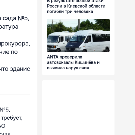
В результате ночной атаки
России в Киевской области
погибли три человека
о сада №5,
ратура
прокурора,
ние по
ANTA проверила
автовокзалы Кишинёва и
что здание
выявила нарушения
 №5,
требует,
АО
суда.