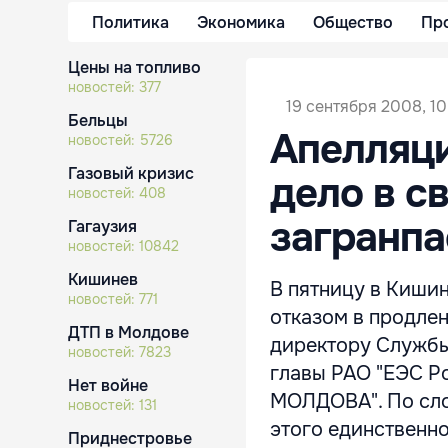
Политика
Экономика
Общество
Пр
Цены на топливо
новостей:
377
19 сентября 2008, 10
Бельцы
Апелляци
новостей:
5726
Газовый кризис
дело в с
новостей:
408
загранпа
Гагаузия
новостей:
10842
Кишинев
В пятницу в Кишин
новостей:
771
отказом в продле
ДТП в Молдове
директору Службы
новостей:
7823
главы РАО "ЕЭС Р
Нет войне
МОЛДОВА". По сло
новостей:
131
этого единственн
Приднестровье