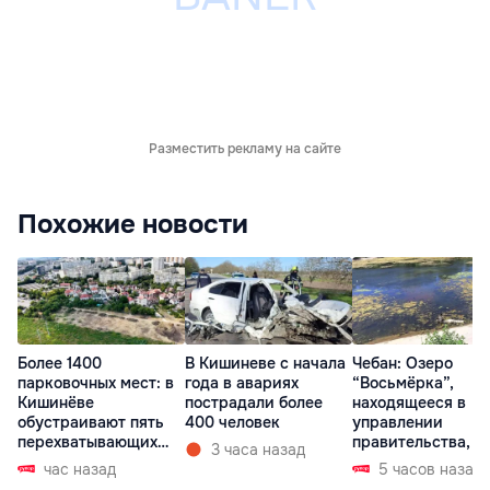
Разместить рекламу на сайте
Похожие новости
Более 1400
В Кишиневе с начала
Чебан: Озеро
парковочных мест: в
года в авариях
“Восьмёрка”,
Кишинёве
пострадали более
находящееся в
обустраивают пять
400 человек
управлении
перехватывающих
правительства, в
3 часа назад
парковок
запустении
час назад
5 часов назад