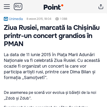
RU
Unimedia
8 июня 2015, 18:04
1 088
Ziua Rusiei, marcată la Chișinău
printr-un concert grandios în
PMAN
La data de 11 iunie 2015 în Piața Marii Adunări
Naționale va fi celebrată Ziua Rusiei. Cu această
ocazie fi organizat un concert la care vor
participa artiști rusi, printre care Dima Bilan și
formația „Samoțvetî”.
De asemenea pe scenă vor evolua și băieții de la noi
„Zdob și Zdub”.