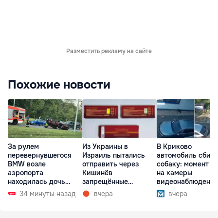
Разместить рекламу на сайте
Похожие новости
За рулем
Из Украины в
В Криково
перевернувшегося
Израиль пытались
автомобиль сбил
BMW возле
отправить через
собаку: момент п
аэропорта
Кишинёв
на камеры
находилась дочь
запрещённые
видеонаблюдени
директора лицея
препараты
34 минуты назад
вчера
вчера