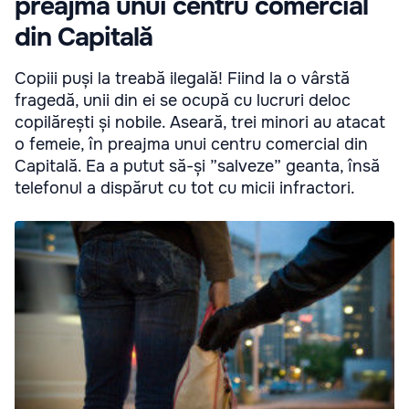
preajma unui centru comercial
din Capitală
Copiii puși la treabă ilegală! Fiind la o vârstă
fragedă, unii din ei se ocupă cu lucruri deloc
copilărești și nobile. Aseară, trei minori au atacat
o femeie, în preajma unui centru comercial din
Capitală. Ea a putut să-și ”salveze” geanta, însă
telefonul a dispărut cu tot cu micii infractori.