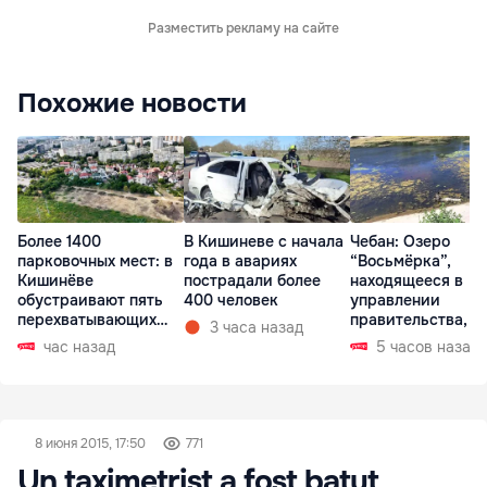
Разместить рекламу на сайте
Похожие новости
Более 1400
В Кишиневе с начала
Чебан: Озеро
парковочных мест: в
года в авариях
“Восьмёрка”,
Кишинёве
пострадали более
находящееся в
обустраивают пять
400 человек
управлении
перехватывающих
правительства, в
3 часа назад
парковок
запустении
час назад
5 часов назад
8 июня 2015, 17:50
771
Un taximetrist a fost batut