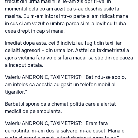
trecut din urma masinii si le-am zis opriti-va. In
momentul cela eu am auzit ca s-au deschis usile la
masina. Eu m-am intors intr-o parte si am ridicat mana
in sus si am vazut o umbra parca si m-a lovit cu truba
ceea drept in cap si mana.”
Imediat dupa asta, cei 3 indivizi au fugit din taxi, iar
ceilalti agresori – din urma lor. Astfel ca taximetristul a
ajuns victima fara voie si fara macar sa stie din ce cauza
a inceput bataia.
Valeriu ANDRONIC, TAXIMETRIST: “Batindu-se acolo,
am inteles ca acestia au gasit un telefon mobil al
tiganilor.”
Barbatul spune ca a chemat politia care a alertat
medicii de pe ambulanta.
Valeriu ANDRONIC, TAXIMETRIST: “Eram fara
cunostinta, m-am dus la salvare, m-au cusut. Mana e