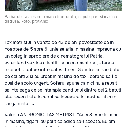
Barbatul s-a ales cu o mana fracturata, capul spart si masina
distrusa. Foto: protv.md
Taximetristul in varsta de 43 de ani povesteste ca in
noaptea de 5 spre 6 iunie se afla in masina impreuna cu
un coleg in apropiere de cinematograful Patria,
asteptand sa vina clientii. La un moment dat, afara a
inceput o bataie intre cativa tineri. 3 dintre ei i-au batut
pe ceilalti 2 si au urcat in masina de taxi, cerand sa fie
dusi de acolo urgent. Soferul spune ca nici nu a reusit
sa inteleaga ce se intampla cand unul dintre cei 2 batuti
si-a revenit si a inceput sa loveasca in masina lui cu o
ranga metalica.
Valeriu ANDRONIC, TAXIMETRIST: “Acei 3 erau la mine
in masina, tiganii au palit ca adica sa-i scoata. Eu am