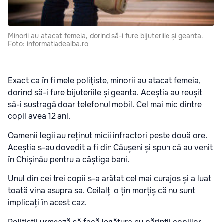
Minorii au atacat femeia, dorind să-i fure bijuteriile și geanta.
Foto: informatiadealba.ro
Exact ca în filmele poliţiste, minorii au atacat femeia,
dorind să-i fure bijuteriile și geanta. Aceștia au reușit
să-i sustragă doar telefonul mobil. Cel mai mic dintre
copii avea 12 ani.
Oamenii legii au reținut micii infractori peste două ore.
Aceștia s-au dovedit a fi din Căușeni și spun că au venit
în Chișinău pentru a câștiga bani.
Unul din cei trei copii s-a arătat cel mai curajos și a luat
toată vina asupra sa. Ceilalți o țin morțiș că nu sunt
implicați în acest caz.
Polițiștii urmează să facă legătura cu părinții copiilor.