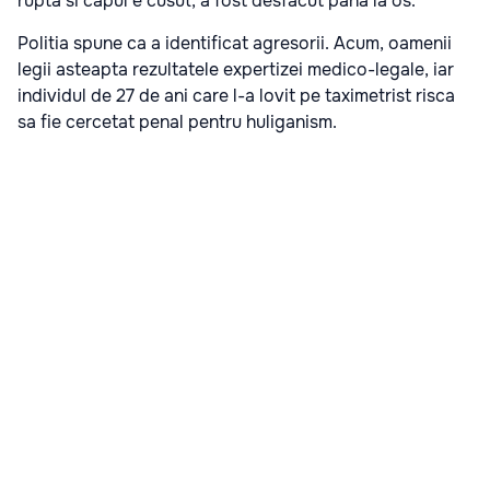
rupta si capul e cusut, a fost desfacut pana la os.”
Politia spune ca a identificat agresorii. Acum, oamenii
legii asteapta rezultatele expertizei medico-legale, iar
individul de 27 de ani care l-a lovit pe taximetrist risca
sa fie cercetat penal pentru huliganism.