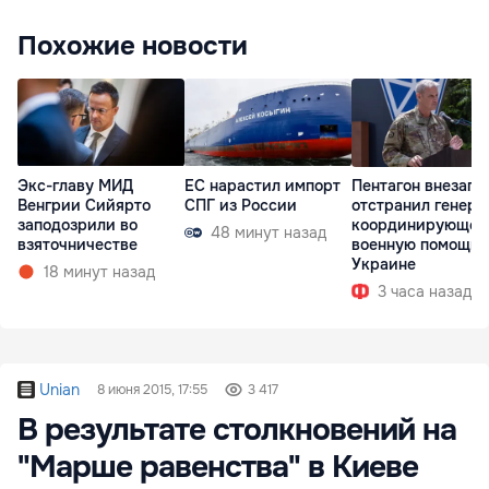
Похожие новости
Экс-главу МИД
ЕС нарастил импорт
Пентагон внезапн
Венгрии Сийярто
СПГ из России
отстранил генера
заподозрили во
координирующег
48 минут назад
взяточничестве
военную помощь
Украине
18 минут назад
3 часа назад
Unian
8 июня 2015, 17:55
3 417
В результате столкновений на
"Марше равенства" в Киеве