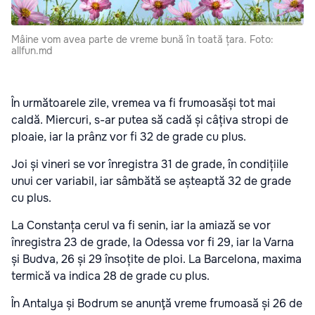
Mâine vom avea parte de vreme bună în toată țara. Foto:
allfun.md
În următoarele zile, vremea va fi frumoasăși tot mai
caldă. Miercuri, s-ar putea să cadă și câțiva stropi de
ploaie, iar la prânz vor fi 32 de grade cu plus.
Joi și vineri se vor înregistra 31 de grade, în condițiile
unui cer variabil, iar sâmbătă se așteaptă 32 de grade
cu plus.
La Constanța cerul va fi senin, iar la amiază se vor
înregistra 23 de grade, la Odessa vor fi 29, iar la Varna
și Budva, 26 și 29 însoțite de ploi. La Barcelona, maxima
termică va indica 28 de grade cu plus.
În Antalya și Bodrum se anunţă vreme frumoasă și 26 de