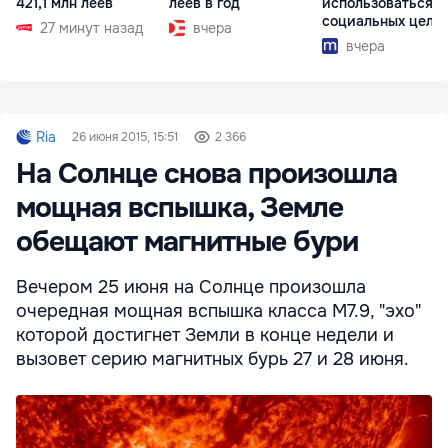
421,1 млн леев
леев в год
использоваться в
социальных целя
27 минут назад
вчера
вчера
Ria
26 июня 2015, 15:51
2 366
На Солнце снова произошла
мощная вспышка, Земле
обещают магнитные бури
Вечером 25 июня на Солнце произошла
очередная мощная вспышка класса M7.9, "эхо"
которой достигнет Земли в конце недели и
вызовет серию магнитных бурь 27 и 28 июня.