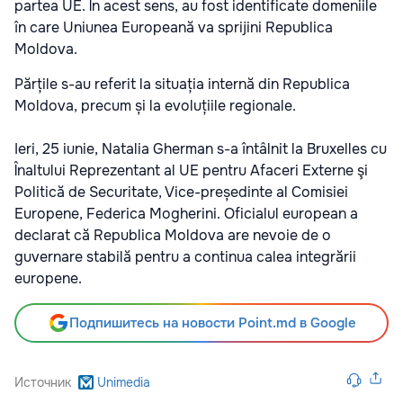
partea UE. În acest sens, au fost identificate domeniile
în care Uniunea Europeană va sprijini Republica
Moldova.
Părțile s-au referit la situația internă din Republica
Moldova, precum și la evoluțiile regionale.
Ieri, 25 iunie, Natalia Gherman s-a întâlnit la Bruxelles cu
Înaltului Reprezentant al UE pentru Afaceri Externe şi
Politică de Securitate, Vice-președinte al Comisiei
Europene, Federica Mogherini. Oficialul european a
declarat că Republica Moldova are nevoie de o
guvernare stabilă pentru a continua calea integrării
europene.
Подпишитесь на новости Point.md в Google
Источник
Unimedia