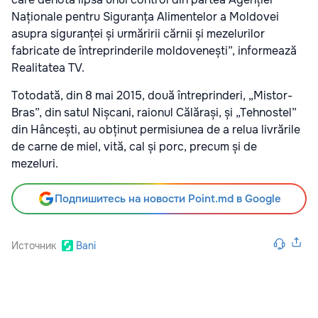
Naționale pentru Siguranța Alimentelor a Moldovei
asupra siguranței și urmăririi cărnii și mezelurilor
fabricate de întreprinderile moldovenești”, informează
Realitatea TV.
Totodată, din 8 mai 2015, două întreprinderi, „Mistor-
Bras”, din satul Nișcani, raionul Călărași, și „Tehnostel”
din Hâncești, au obținut permisiunea de a relua livrările
de carne de miel, vită, cal și porc, precum și de
mezeluri.
Подпишитесь на новости Point.md в Google
Источник
Bani