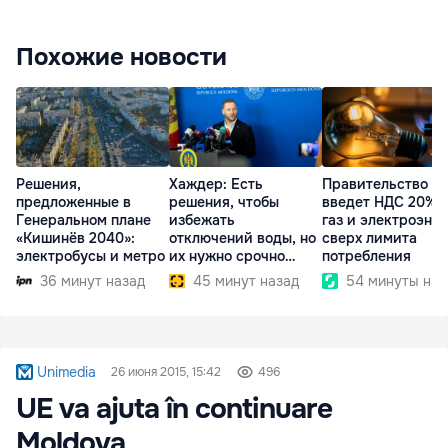
Похожие новости
Решения,
Хаждер: Есть
Правительство
предложенные в
решения, чтобы
введет НДС 20% 
Генеральном плане
избежать
газ и электроэне
«Кишинёв 2040»:
отключений воды, но
сверх лимита
электробусы и метро
их нужно срочно
потребления
внедрить
36 минут назад
45 минут назад
54 минуты наз
Unimedia
26 июня 2015, 15:42
496
UE va ajuta în continuare
Moldova