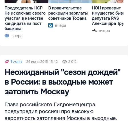
Председатель НСГ:
В правительстве
НОН проверит
Не исключаю своего
раскрыли зарплаты
имущество бывше
участия в качестве
советников Тофана
депутата PAS
кандидата на пост
Александра Труб
вчера
башкана
вчера
вчера
Tvrain
26 июня 2015, 15:42
2 012
Неожиданный "сезон дождей"
в России: в выходные может
затопить Москву
Глава российского Гидрометцентра
предупредил россиян про высокую
вероятность затопления Москвы в выходные.