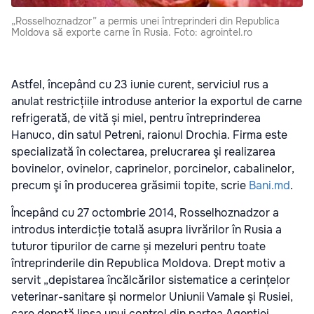
„Rosselhoznadzor” a permis unei întreprinderi din Republica
Moldova să exporte carne în Rusia. Foto: agrointel.ro
Astfel, începând cu 23 iunie curent, serviciul rus a
anulat restricțiile introduse anterior la exportul de carne
refrigerată, de vită și miel, pentru întreprinderea
Hanuco, din satul Petreni, raionul Drochia. Firma este
specializată în colectarea, prelucrarea şi realizarea
bovinelor, ovinelor, caprinelor, porcinelor, cabalinelor,
precum şi în producerea grăsimii topite, scrie
Bani.md
.
Începând cu 27 octombrie 2014, Rosselhoznadzor a
introdus interdicție totală asupra livrărilor în Rusia a
tuturor tipurilor de carne și mezeluri pentru toate
întreprinderile din Republica Moldova. Drept motiv a
servit „depistarea încălcărilor sistematice a cerințelor
veterinar-sanitare și normelor Uniunii Vamale și Rusiei,
care denotă lipsa unui control din partea Agenției