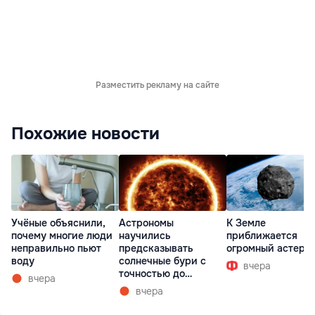
Разместить рекламу на сайте
Похожие новости
Учёные объяснили,
Астрономы
К Земле
почему многие люди
научились
приближается
неправильно пьют
предсказывать
огромный астеро
воду
солнечные бури с
вчера
точностью до
вчера
получаса
вчера