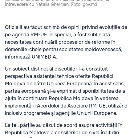
întrevedere cu Natalia Gherman. Foto: gov.md
Oficialii au făcut schimb de opinii privind evoluțiile de
pe agenda RM-UE. În special, a fost subliniată
necesitatea continuării proceselor de reforme în
domeniile-cheie pentru societatea moldovenească,
informează UNIMEDIA.
Un subiect distinct al discuțiilor l-a constituit
perspectiva asistenței tehnice oferite Republicii
Moldova de către Uniunea Europeană. În acest sens,
partea europeană și-a exprimat disponibilitatea de a
ajuta în continuare Republica Moldova în vederea
implementării Acordului de Asociere RM-UE, utilizând
inclusiv programele și agențiile Uniunii Europene.
La fel, părțile au căzut de acord asupra activității în
Republica Moldova a consilerilor de nivel înalt din