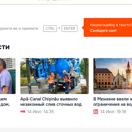
Нашли ошибку в тексте
+
делите ее и нажмите
CTRL
ENTER
Сообщите нам!
сти
шем
Apă-Canal Chișinău выявило
В Мюнхене ввели 
 дом,
незаконный слив сточных вод
ограничения на во
14 Июл. 14:35
14 Июл. 19:18