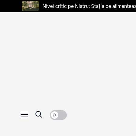
Nivel critic pe Nistru: Stația ce alimentea