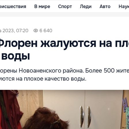
оисшествия
В мире
Спорт
Леди
Авто
Нау
а 2023, 07:20
6 640
лорен жалуются на пл
 воды
лорены Новоаненского района. Более 500 жит
ются на плохое качество воды.