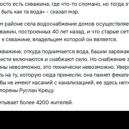
сто есть скважина, где что-то сломано, но тогда э
 быть как та вода» - сказал мэр.
том районе села водоснабжение домов осуществляе
важин, построенных 40 лет назад, и что старые се
 к скважине, владельцем которой он является.
кважине, откуда поднимается вода, башни заряжа
ести включаются и снабжают село. Но снабжение 
ны невозможно, это технически невозможно. Уверя
ь на ту, которую сюда принесли, она пахнет фекали
убы не имеют касаний с канализацией, ее здесь нет»
лорены Руслан Крецу.
тывает более 4200 жителей.