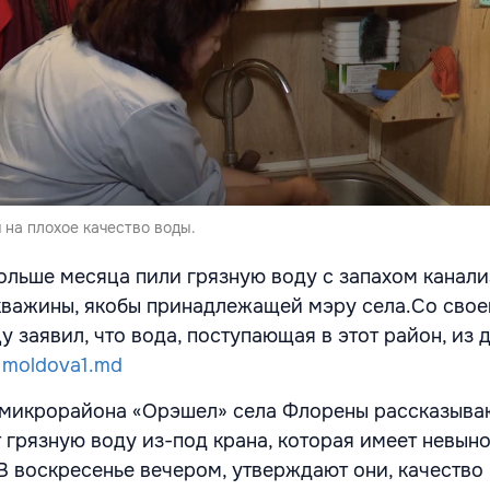
на плохое качество воды.
больше месяца пили грязную воду с запахом канали
кважины, якобы принадлежащей мэру села.Со свое
 заявил, что вода, поступающая в этот район, из 
т
moldova1.md
микрорайона «Орэшел» села Флорены рассказываю
 грязную воду из-под крана, которая имеет невы
 В воскресенье вечером, утверждают они, качество