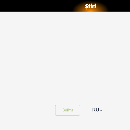
⌵
RU
Войти