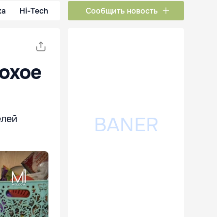
ка
Hi-Tech
Сообщить новость
охое
елей