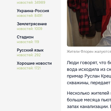
новостей:
34989
Украина-Россия
новостей:
8491
Землетрясение
новостей:
1009
Стадион
новостей:
119
Русский язык
Жители Флорен жалуются 
новостей:
292
Люди говорят, что 
Хорошие новости
новостей:
1721
вода исходила из с
примар Руслан Крецу
скважины, передае
Несколько жителей 
больше месяца пьют
запах канализации.