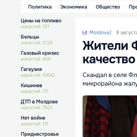
Политика
Экономика
Общество
Пр
Цены на топливо
новостей:
377
8 август
Moldova1
Бельцы
Жители Ф
новостей:
5726
Газовый кризис
качество
новостей:
408
Гагаузия
Скандал в селе Ф
новостей:
10842
микрорайона жалу
Кишинев
новостей:
771
ДТП в Молдове
новостей:
7823
Нет войне
новостей:
131
Приднестровье