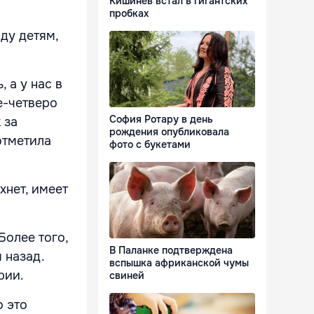
Кишинёв встал в гигантских
пробках
оду детям,
 а у нас в
е-четверо
София Ротару в день
 за
рождения опубликовала
отметила
фото с букетами
хнет, имеет
Более того,
В Паланке подтверждена
 назад.
вспышка африканской чумы
рии.
свиней
о это