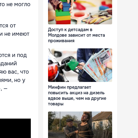
то не могло
тся от
Доступ к детсадам в
ти не имеют
Молдове зависит от места
проживания
ются и под
зданий
ю вас, что
ями, но у
Минфин предлагает
, —
повысить акциз на дизель
вдвое выше, чем на другие
товары