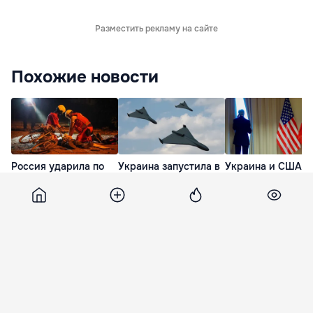
Разместить рекламу на сайте
Похожие новости
Россия ударила по
Украина запустила в
Украина и США
Одессе ракетами:
сторону Москвы
готовят новое ми
есть погибшие, среди
более 430
предложение для
раненых - дети
беспилотников
России
17 Июл. 08:27
7 Июл. 10:18
27 Июл. 07:18
Korrespondent
21 января 2019, 00:55
1 486