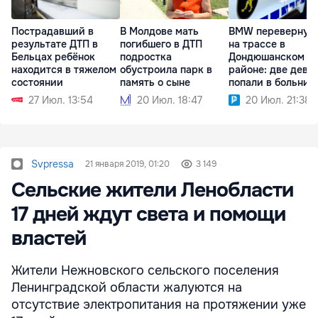
Пострадавший в
В Молдове мать
BMW перевернул
результате ДТП в
погибшего в ДТП
на трассе в
Бельцах ребёнок
подростка
Дондюшанском
находится в тяжелом
обустроила парк в
районе: две деву
состоянии
память о сыне
попали в больниц
27 Июл. 13:54
20 Июл. 18:47
20 Июл. 21:38
Svpressa
21 января 2019, 01:20
3 149
Сельские жители Ленобласти
17 дней ждут света и помощи
властей
Жители Нежновского сельского поселения
Ленинградской области жалуются на
отсутствие электропитания на протяжении уже