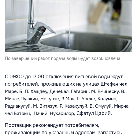
По завершении работ подача воды будет возобновлена.
С 09:00 до 17:00 отключения питьевой воды ждут
потребителей, проживающих на улицах
Штефан чел
Маре, Б. П. Хашдеу,
Дечебал,
Гагарин,
М. Еминеску,
В.
Микле,
Пушкин, Некулче,
9 Мая,
Г. Уреке, Колумна,
Радиакулуй, М. Витязул, Р. Казакулуй, В. Омулуй, Мирча
Сфатул Цэрий.
чел Бэтрын,
Пэчий, Нукарилор,
Поставщик рекомендует потребителям,
проживающим по указанным адресам, запастись