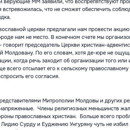
и верующие ММ заявили, что воспрепятствуют пр
я встревожилась, что не сможет обеспечить соблю
дка.
ославной церкви предлагали нам провести акцию
городе нам не место. В конечном счете мы организо
– говорит председатель Церкви христиан-адвенти
й Молдовану. По его словам, хотя де-юре не ощущ
ции, когда речь заходит об организации того или 
ще всего отсылает его к сельскому православному
спросить его согласия.
редставителями Митрополии Молдовы и других ре
 напряженные. Члены религиозных меньшинств жал
ороны православных христиан. Больше всего проб
 Лидию Сурду и Еуджению Унгуряну чуть не избил