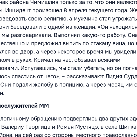
нак района Чимишлия только за то, что они являют
. Инцидент произошел 8 апреля текущего года. 
оведовать свою религию, а мужчина стал угрожать
 они беседовали с одной из женщин. «Он находилс
 мы разговаривали. Выполнял какую-то работу. Сн
ественно и предложил выпить по стакану вина, но 
улся во двор, а через некоторое время мы увидели,
ком в руках. Кричал на нас, обзывал всякими
вами. Испугавшись, мы стали убегать, но он погна
ось спастись от него», – рассказывают Лидия Сурд
 Они подали жалобу в полицию, а через месяц им 
н.
ннослужителей ММ
логичному обращению подверглись два других аде
 Валериу Георгицэ и Роман Мустяцэ, в селе Шипка
она, на сей раз со стороны местного православно