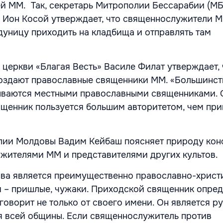
 MM. Так, секретарь Митрополии Бессарабии (МБ
 Ион Косой утверждает, что священнослужители M
дуницу приходить на кладбища и отправлять там
 церкви «Благая Весть» Василе Филат утверждает,
создают православные священники MM. «Большинст
ываются местными православными священниками. 
вященник пользуется большим авторитетом, чем при
лии Молдовы Вадим Кейбаш поясняет природу кон
жителями MM и представителями других культов.
ова является преимущественно православно-христ
и – пришлые, чужаки. Приходской священник опре
говорит не только от своего имени. Он является р
 всей общины. Если священнослужитель против