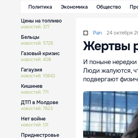
Политика
Экономика
Общество
Пр
Цены на топливо
новостей:
377
24 октября 20
Pan
Бельцы
Жертвы 
новостей:
5726
Газовый кризис
новостей:
408
И поныне нередки
Гагаузия
Люди жалуются, чт
новостей:
10842
подвергают физич
Кишинев
новостей:
771
ДТП в Молдове
новостей:
7823
Нет войне
новостей:
131
Приднестровье