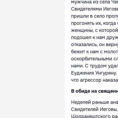
мужчина из села Че
Свидетелями Иеговы
пришли в село проп
прогонять их, когда
женщины, с которой
подошел к нам друж
отказались, он верн
бежит к нам с молот
оскорбительными сло
нами. С трудом удал
Еуджения Унгуряну.
что агрессор наказа
В обиде на свяще
Неделей раньше ана
Свидетелей Иеговы,
Шолданештского рай