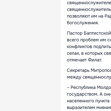
священнослужителей
священнослужитель
позволяют им на Ра
богослужения.
Пастор Баптистской
всего проблем им 
конфликтов подпит
селах, в которых с
отмечает Филат.
Секретарь Митропо
между священнослу
– Республика Молд
государством. А он
населенного пункта 
выразителем мнения