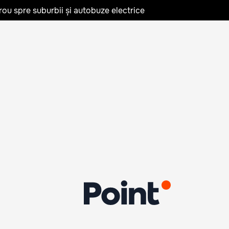
rou spre suburbii și autobuze electrice