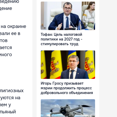
оведению
дение
 на окраине
вали ее в
Тофан: Цель налоговой
политики на 2027 год -
стов
стимулировать труд
ается
иного
Игорь Гросу призывает
мэрии продолжить процесс
лигиозных
добровольного объединения
уются на
лем у
 пьяный