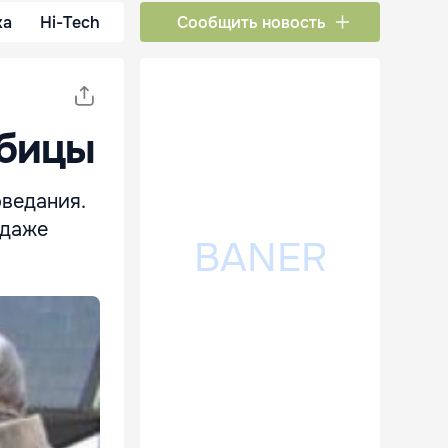
ка
Hi-Tech
Сообщить новость
обицы
ведания.
 даже