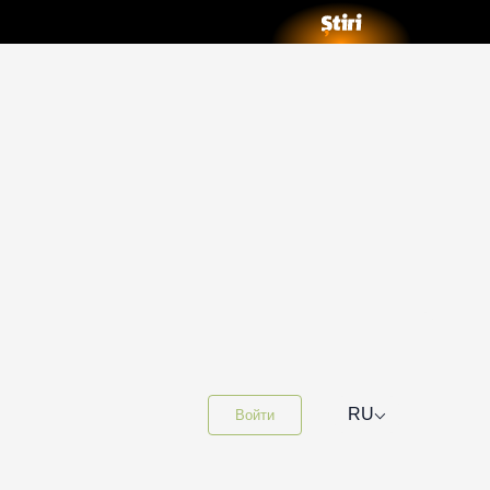
⌵
RU
Войти