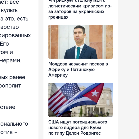
РМ рискует столкнуться с
ет: все
логистическим кризисом из-
 культы
за заторов на украинских
границах
 это, есть
дарство
трированных
 Его
том и
мерами.
Молдова назначит послов в
Африку и Латинскую
Америку
ных ранее
рополит
дствие
я
США ищут потенциального
ионального
нового лидера для Кубы
отив –
по типу Делси Родригес