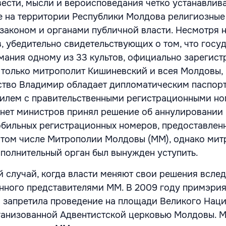
вести, мысли и вероисповедания четко устанавлива
 на территории Республики Молдова религиозные
законом и органами публичной власти. Несмотря на
, убедительно свидетельствующих о том, что госу
мания одному из 33 культов, официально зарегис
, только митрополит Кишиневский и всея Молдовы,
тво Владимир обладает дипломатическим паспор
илем с правительственными регистрационными но
инет министров принял решение об аннулировании
бильных регистрационных номеров, предоставлен
 том числе Митрополии Молдовы (ММ), однако мит
сполнительный орган был вынужден уступить.
й случай, когда власти меняют свои решения всле
нного представителями ММ. В 2009 году примэри
 запретила проведение на площади Великого Нац
ганизованной Адвентистской церковью Молдовы. М