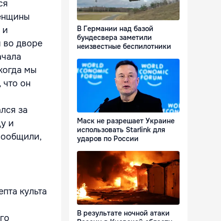
ся
Женщины
В Германии над базой
 и
бундесвера заметили
я во дворе
неизвестные беспилотники
ачала
когда мы
 что он
лся за
Маск не разрешает Украине
у и
использовать Starlink для
сообщили,
ударов по России
пта культа
В результате ночной атаки
го