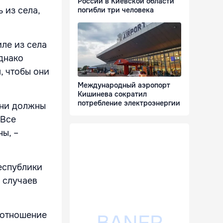
России в Киевской области
 из села,
погибли три человека
ле из села
днако
, чтобы они
Международный аэропорт
Кишинева сократил
потребление электроэнергии
они должны
 Все
ны, –
еспублики
 случаев
 отношение