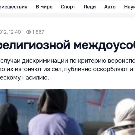
оисшествия
В мире
Спорт
Леди
Авто
Нау
12, 12:40
1 867
религиозной междоус
 случаи дискриминации по критерию вероиспо
о их изгоняют из сел, публично оскорбляют и
ескому насилию.