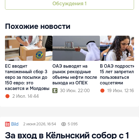
Обсуждения
1
Похожие новости
ЕС вводит
ОАЭ выводят на
В ОАЭ подростка
таможенный сбор 3
рынок рекордные
15 лет запретили
евро за посылки до
объемы нефти после
пользоваться
150 евро: это
выхода из ОПЕК
соцсетями
касается и Молдовы
30 Июн. 22:00
19 Июн. 12:16
2 Июл. 14:44
Bild
2 июня 2026, 16:54
5 095
За вход в Кёльнский собор с 1