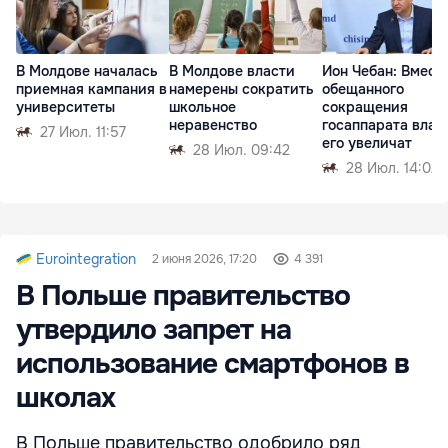
В Молдове началась
В Молдове власти
Ион Чебан: Вмест
приемная кампания в
намерены сократить
обещанного
университеты
школьное
сокращения
неравенство
госаппарата влас
27 Июл. 11:57
его увеличат
28 Июл. 09:42
28 Июл. 14:02
Eurointegration
2 июня 2026, 17:20
4 391
В Польше правительство
утвердило запрет на
использование смартфонов в
школах
В Польше правительство одобрило ряд