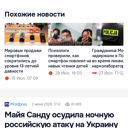
Похожие новости
Мировые продажи
Психологи
Гражданина Мол
смартфонов
проверили, как
задержали в Пол
сократились до
смартфон повлиял на
во время ликвид
уровня 13-летней
навык чтения детей
нарколаборатори
давности
28 Июл. 19:03
27 Июл. 17:02
15 Июл. 07:09
Moldpres
2 июня 2026, 17:12
10 693
Майя Санду осудила ночную
российскую атаку на Украину