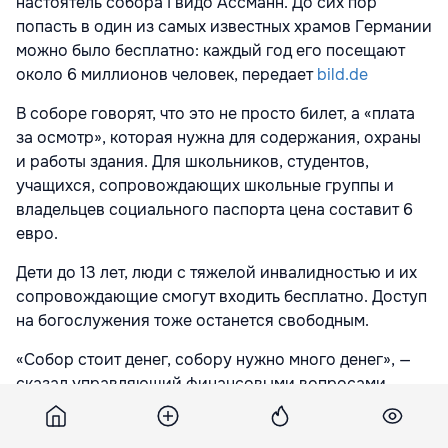
настоятель собора Гвидо Ассманн. До сих пор
попасть в один из самых известных храмов Германии
можно было бесплатно: каждый год его посещают
около 6 миллионов человек, передает
bild.de
В соборе говорят, что это не просто билет, а «плата
за осмотр», которая нужна для содержания, охраны
и работы здания. Для школьников, студентов,
учащихся, сопровождающих школьные группы и
владельцев социального паспорта цена составит 6
евро.
Дети до 13 лет, люди с тяжелой инвалидностью и их
сопровождающие смогут входить бесплатно. Доступ
на богослужения тоже останется свободным.
«Собор стоит денег, собору нужно много денег», —
сказал управляющий финансовыми вопросами
собора Клеменс ван де Вен.
По его словам, содержание объекта всемирного