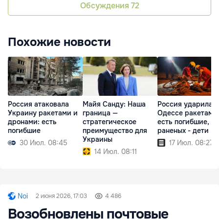
Обсуждения
72
Похожие новости
Россия атаковала
Майя Санду: Наша
Россия ударила п
Украину ракетами и
граница —
Одессе ракетами
дронами: есть
стратегическое
есть погибшие, с
погибшие
преимущество для
раненых - дети
Украины
30 Июл. 08:45
17 Июл. 08:27
14 Июл. 08:11
Noi
2 июня 2026, 17:03
4 486
Возобновлены почтовые