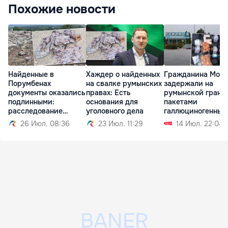
Похожие новости
Найденные в
Хаждер о найденных
Гражданина Мол
Порумбенах
на свалке румынских
задержали на
документы оказались
правах: Есть
румынской грани
подлинными:
основания для
пакетами
расследование
уголовного дела
галлюциногенных
продолжается
грибов
26 Июл. 08:36
23 Июл. 11:29
14 Июл. 22:04