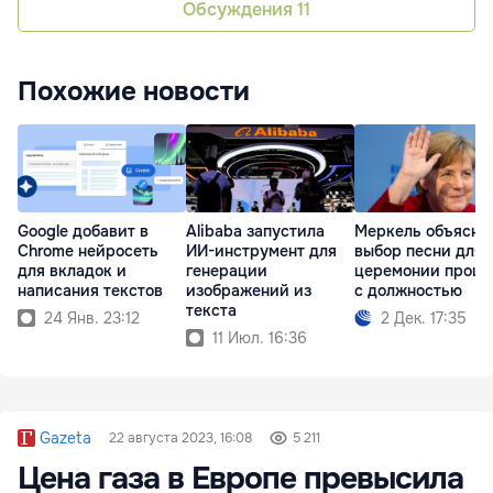
Обсуждения
11
Похожие новости
Google добавит в
Alibaba запустила
Меркель объясни
Chrome нейросеть
ИИ-инструмент для
выбор песни для
для вкладок и
генерации
церемонии прощ
написания текстов
изображений из
с должностью
текста
24 Янв. 23:12
2 Дек. 17:35
11 Июл. 16:36
Gazeta
22 августа 2023, 16:08
5 211
Цена газа в Европе превысила