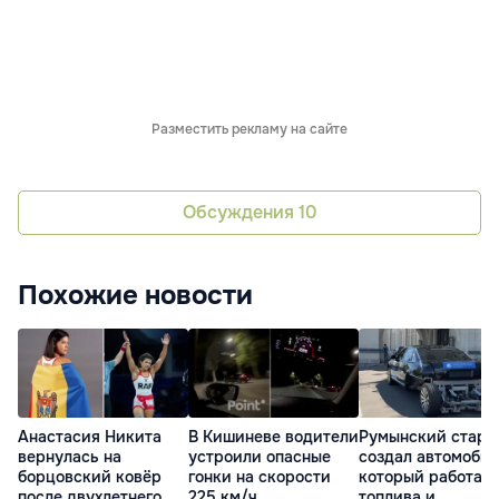
Разместить рекламу на сайте
Обсуждения
10
Похожие новости
Анастасия Никита
В Кишиневе водители
Румынский старт
вернулась на
устроили опасные
создал автомобил
борцовский ковёр
гонки на скорости
который работает
после двухлетнего
225 км/ч
топлива и