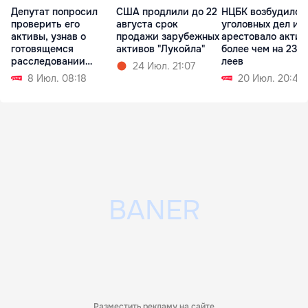
Депутат попросил
США продлили до 22
НЦБК возбудило 
проверить его
августа срок
уголовных дел и
активы, узнав о
продажи зарубежных
арестовало акти
готовящемся
активов "Лукойла"
более чем на 236
расследовании
леев
24 Июл. 21:07
журналистов
8 Июл. 08:18
20 Июл. 20:43
Разместить рекламу на сайте