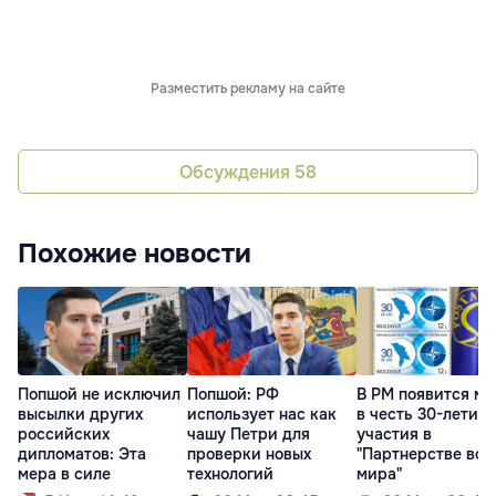
Разместить рекламу на сайте
Обсуждения
58
Похожие новости
Попшой не исключил
Попшой: РФ
В РМ появится ма
высылки других
использует нас как
в честь 30-летия
российских
чашу Петри для
участия в
дипломатов: Эта
проверки новых
"Партнерстве во 
мера в силе
технологий
мира"