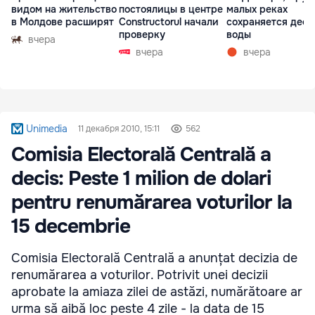
видом на жительство
постоялицы в центре
малых реках
в Молдове расширят
Constructorul начали
сохраняется деф
проверку
воды
вчера
вчера
вчера
Unimedia
11 декабря 2010, 15:11
562
Comisia Electorală Centrală a
decis: Peste 1 milion de dolari
pentru renumărarea voturilor la
15 decembrie
Comisia Electorală Centrală a anunțat decizia de
renumărarea a voturilor. Potrivit unei decizii
aprobate la amiaza zilei de astăzi, numărătoare ar
urma să aibă loc peste 4 zile - la data de 15