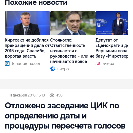
Похожие новости
Киртоакэ не добился
Стояногло:
Депутат от
прекращения дела от
Ответственность
«Демократии дом
2015 года: Спасибо,
начинается с
Вершинин попал 
дорогая власть
руководства - или не
базу «Миротворц
начинается вовсе
8 часов назад
вчера
вчера
11 декабря 2010, 15:13
450
Отложено заседание ЦИК по
определению даты и
процедуры пересчета голосов