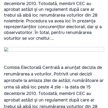
decembrie 2010. Totodată, membrii CEC au
aprobat astăzi și un regulament după care ar
trebui să aibă loc renumărarea voturilor din 28
noiembrie. Procedura va avea loc în prezența
reprezentanților concurenților electorali, dar și a
observatorilor. În total, pentru renumărarea
voturilor se vor cheltui ...
Comisia Electorală Centrală a anunțat decizia de
renumărarea a voturilor. Potrivit unei decizii
aprobate la amiaza zilei de astăzi, numărătoare ar
urma să aibă loc peste 4 zile - la data de 15
decembrie 2010. Totodată, membrii CEC au
aprobat astăzi și un regulament după care ar
trebui să aibă loc renumărarea voturilor din 28