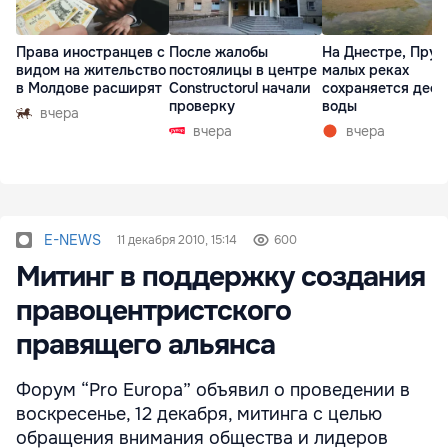
Права иностранцев с
После жалобы
На Днестре, Прут
видом на жительство
постоялицы в центре
малых реках
в Молдове расширят
Constructorul начали
сохраняется деф
проверку
воды
вчера
вчера
вчера
E-NEWS
11 декабря 2010, 15:14
600
Митинг в поддержку создания
правоцентристского
правящего альянса
Форум “Pro Europa” объявил о проведении в
воскресенье, 12 декабря, митинга с целью
обращения внимания общества и лидеров