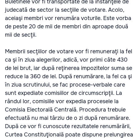
Buletinele vor fi transportate de la instanţele de
judecată de sector la secţiile de votare. Acolo,
aceiaşi membri vor renumăra voturile. Este vorba
de peste 20 de mii de membri din aproape două
mii de secţii.
Membrii secţiilor de votare vor fi remuneraţi la fel
ca şi în ziua alegerilor, adică, vor primi câte 430
de lei brut, iar după reţinerea impozitelor suma se
reduce la 360 de lei. După renumărare, la fel ca şi
în ziua scrutinului, se fac procese-verbale care
sunt expediate comisiilor de circumscripţii. La
rândul lor, comisiile vor expedia procesele la
Comisia Electorală Centrală. Procedura trebuie
efectuată nu mai târziu de o zi după renumărare.
După ce vor fi cunoscute rezultatele renumărării,
Curtea Constituţională poate dispune prelungirea