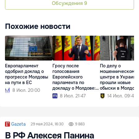
Обсуждения
9
Похожие новости
Европарламент
Гросу после
По делу о
одобрил доклад о
голосования
мошенническом к
прогрессе Молдовы
Европейского
центре в Украине
на пути в ЕС
парламента по
прошли новые
докладу о Молдове:
обыски в Молдов
8 Июл. 20:00
Мы идем вперед
8 Июл. 21:47
14 Июл. 09:40
Gazeta
29 мая 2024, 16:30
9 883
В РФ Алексея Панина