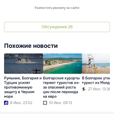
Разместить рекламу на сайте
Обсуждения
26
Похожие новости
Румыния, Болгария и
Болгарские курорты
В Болгарии утону
Турция усилят
теряют туристов из-
турист из Молдо
противоминную
за опасений роста
27 Июл. 13:36
защиту в Черном
цен после перехода
море
на евро
8 Июл. 23:52
10 Июл. 09:13