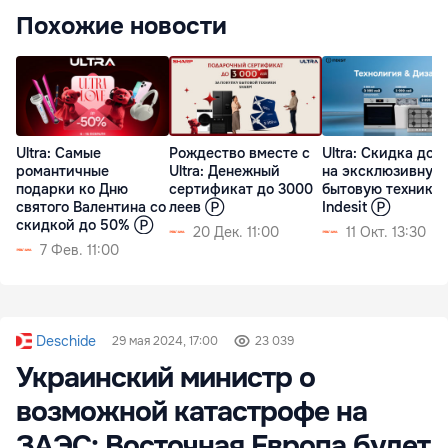
Похожие новости
Ultra: Самые
Рождество вместе с
Ultra: Скидка до 
романтичные
Ultra: Денежный
на эксклюзивную
подарки ко Дню
сертификат до 3000
бытовую технику
святого Валентина со
леев Ⓟ
Indesit Ⓟ
скидкой до 50% Ⓟ
20 Дек. 11:00
11 Окт. 13:30
7 Фев. 11:00
Deschide
29 мая 2024, 17:00
23 039
Украинский министр о
возможной катастрофе на
ЗАЭС: Восточная Европа будет