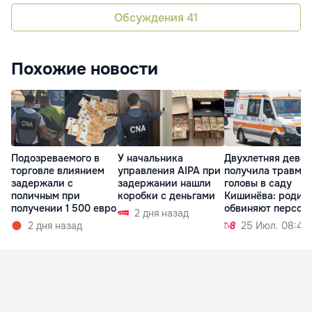
Обсуждения
41
Похожие новости
Подозреваемого в
У начальника
Двухлетняя девоч
торговле влиянием
управления AIPA при
получила травму
задержали с
задержании нашли
головы в саду
поличным при
коробки с деньгами
Кишинёва: родит
получении 1 500 евро
обвиняют персон
2 дня назад
2 дня назад
25 Июл. 08:49