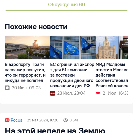
Обсуждения
60
Похожие новости
В аэропорту Праги
ЕС ограничил экспор
МИД Молдовы
пассажир пошутил,
т для 51 компании
ответил Москве: 
что он террорист, и
за поставки
действия
никуда не полетел
продукции двойного
соответствовали
назначения для РФ
Венской конвенц
30 Июл. 09:03
23 Июл. 23:04
21 Июл. 16:33
Focus
29 мая 2024, 16:20
8 541
На этой неделе на Землю