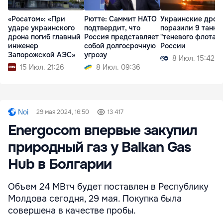
«Росатом»: «При
Рютте: Саммит НАТО
Украинские дрон
ударе украинского
подтвердит, что
поразили 9 танке
дрона погиб главный
Россия представляет
"теневого флота"
инженер
собой долгосрочную
России
Запорожской АЭС»
угрозу
8 Июл. 15:42
15 Июл. 21:26
8 Июл. 09:36
Noi
29 мая 2024, 16:50
13 417
Energocom впервые закупил
природный газ у Balkan Gas
Hub в Болгарии
Объем 24 МВтч будет поставлен в Республику
Молдова сегодня, 29 мая. Покупка была
совершена в качестве пробы.