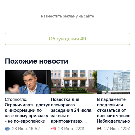
Разместить рекламу на сайте
Обсуждения
49
Похожие новости
Стояногло:
Повестка дня
В парламенте
Ограничивать доступ
пленарного
предложили
к информации по
заседания 24 июля:
отказаться от
языковому признаку
законы о
внешних членов
- не по-европейски
криптоактивах,
Наблюдательного
судебной реформе
совета НБМ
23 Июл. 16:52
23 Июл. 22:11
27 Июл. 12:51