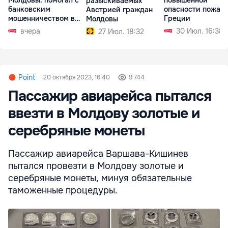
Молдовы: помогал с
повышенной
разыскиваемых
банковским
опасности пожаро
Австрией граждан
мошенничеством в
Греции
Молдовы
Чехии
вчера
30 Июл. 16:38
27 Июл. 18:32
Point
20 октября 2023, 16:40
9 744
Пассажир авиарейса пытался
ввезти в Молдову золотые и
серебряные монеты
Пассажир авиарейса Варшава-Кишинев
пытался провезти в Молдову золотые и
серебряные монеты, минуя обязательные
таможенные процедуры.