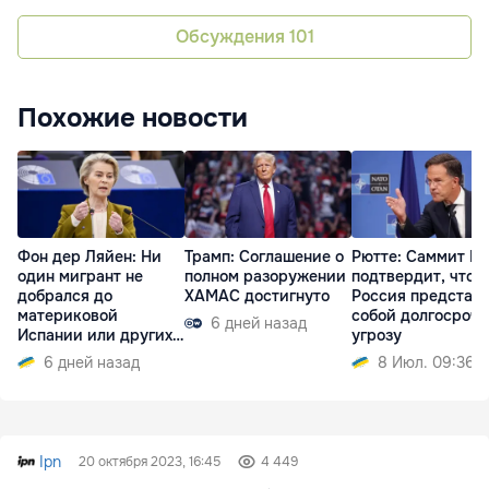
Обсуждения
101
Похожие новости
Фон дер Ляйен: Ни
Трамп: Соглашение о
Рютте: Саммит Н
один мигрант не
полном разоружении
подтвердит, что
добрался до
ХАМАС достигнуто
Россия представ
материковой
собой долгосроч
6 дней назад
Испании или других
угрозу
стран ЕС
6 дней назад
8 Июл. 09:36
Ipn
20 октября 2023, 16:45
4 449