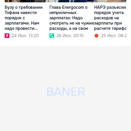
Бузу о требовании
Глава Energocom о
НАРЭ разъяснило
Тофана навести
неприличных
порядок учета
порядок с
зарплатах: Надо
расходов на
зарплатами: Нам
смотреть не на чужие
зарплаты при
надо провести
расходы, а на свои
расчете тарифов
чистку
24 Июл. 13:20
26 Июл. 20:15
25 Июл. 08:25