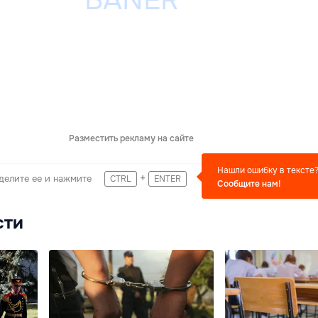
Разместить рекламу на сайте
Нашли ошибку в тексте
+
делите ее и нажмите
CTRL
ENTER
Сообщите нам!
сти