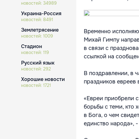
новостей:
34989
Украина-Россия
новостей:
8491
Землетрясение
Временно исполняющ
новостей:
1009
Михай Гимпу напра
Стадион
в связи с праздно
новостей:
119
ссылкой на сообщен
Русский язык
новостей:
292
В поздравлении, в ч
Хорошие новости
праздников евреев 
новостей:
1721
«Евреи приобрели с
борьбы с теми, кто 
в Бога, о чем свиде
единство народа», -