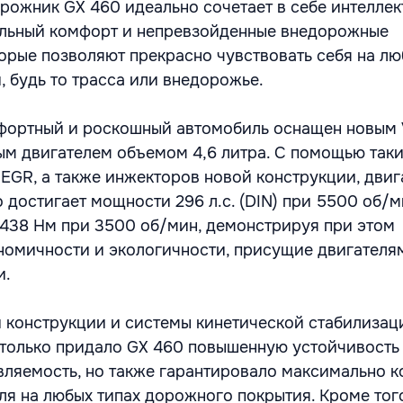
ожник GX 460 идеально сочетает в себе интеллек
ельный комфорт и непревзойденные внедорожные
торые позволяют прекрасно чувствовать себя на л
 будь то трасса или внедорожье.
фортный и роскошный автомобиль оснащен новым 
м двигателем объемом 4,6 литра. С помощью таки
S, EGR, a также инжекторов новой конструкции, двиг
 достигает мощности 296 л.c. (DIN) при 5500 об/м
438 Нм при 3500 об/мин, демонстрируя при этом
номичности и экологичности, присущие двигателя
и.
 конструкции и системы кинетической стабилизац
 только придало GX 460 повышенную устойчивость
ляемость, но также гарантировало максимально 
я на любых типах дорожного покрытия. Кроме тог