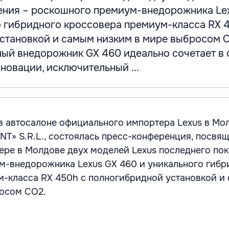
ения – роскошного премиум-внедорожника Le
о гибридного кроссовера премиум-класса RX 
становкой и самым низким в мире выбросом 
ый внедорожник GX 460 идеально сочетает в 
новации, исключительный ...
 в автосалоне официального импортера Lexus в Мо
T» S.R.L., состоялась пресс-конференция, посвя
ре в Молдове двух моделей Lexus последнего пок
м-внедорожника Lexus GX 460 и уникального гибр
-класса RX 450h с полногибридной установкой и
росом CO2.