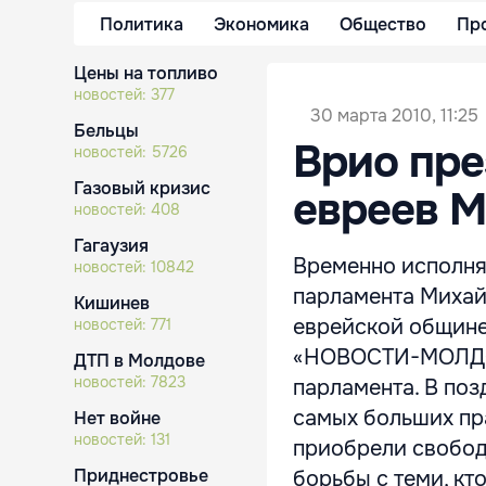
Политика
Экономика
Общество
Пр
Цены на топливо
новостей:
377
30 марта 2010, 11:25
Бельцы
Врио пре
новостей:
5726
Газовый кризис
евреев М
новостей:
408
Гагаузия
Временно исполня
новостей:
10842
парламента Михай
Кишинев
еврейской общине 
новостей:
771
«НОВОСТИ-МОЛДОВ
ДТП в Молдове
новостей:
7823
парламента. В поз
самых больших пр
Нет войне
новостей:
131
приобрели свобод
Приднестровье
борьбы с теми, кто