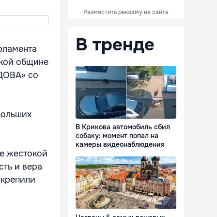
Разместить рекламу на сайте
В тренде
рламента
ской общине
ДОВА» со
 больших
В Крикова автомобиль сбил
собаку: момент попал на
камеры видеонаблюдения
ле жестокой
сть и вера
укрепили