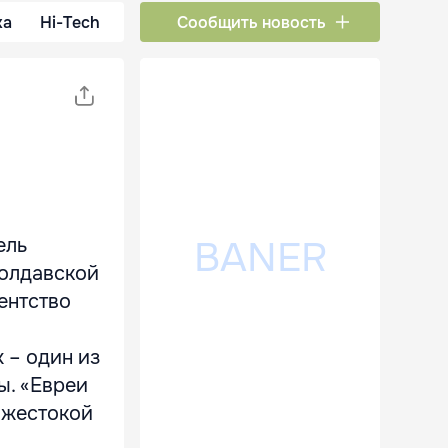
ка
Hi-Tech
Сообщить новость
ель
молдавской
ентство
х – один из
ы. «Евреи
 жестокой