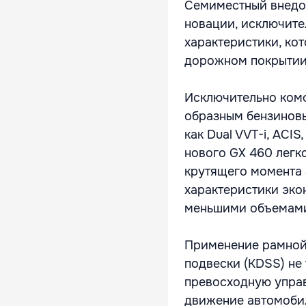
Семиместный внедор
новации, исключит
характеристики, ко
дорожном покрытии,
Исключительно ком
образным бензиновы
как Dual VVT-i, ACI
нового GX 460 легко
крутящего момента 
характеристики эко
меньшими объемам
Применение рамной
подвески (KDSS) не
превосходную управ
движение автомобил