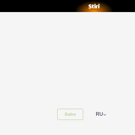
⌵
RU
Войти