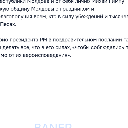
еспублики Молдова и от себя лично Михай Гимпу
скую общину Молдовы с праздником и
благополучия всем, кто в силу убеждений и тысяче
 Песах.
рио президента РМ в поздравительном послании г
делать все, что в его силах, «чтобы соблюдались 
мо от их вероисповедания».