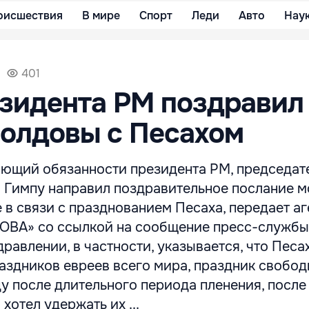
оисшествия
В мире
Спорт
Леди
Авто
Нау
401
зидента РМ поздравил
олдовы с Песахом
ющий обязанности президента РМ, председат
 Гимпу направил поздравительное послание 
в связи с празднованием Песаха, передает аг
А» со ссылкой на сообщение пресс-службы
дравлении, в частности, указывается, что Песа
аздников евреев всего мира, праздник свобод
у после длительного периода пленения, после
 хотел удержать их ...