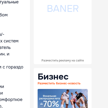
туальные
юбом
V-
х систем
атель
ин. и
Разместить рекламу на сайте
м с гораздо
Бизнес
Разместить бизнес-новость
ии
 и
комфортное
о,