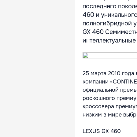
последнего покол
460 и уникальног
полногибридной у
GX 460 Семиместн
интеллектуальные 
25 марта 2010 года
компании «CONTINEN
официальной премье
роскошного премиу
кроссовера премиум
низким в мире выб
LEXUS GX 460