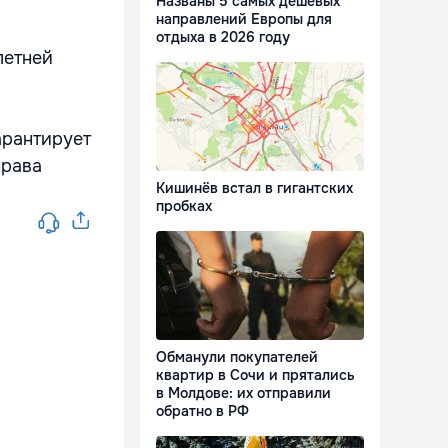
Названы 5 самых дешевых
направлений Европы для
отдыха в 2026 году
летней
арантирует
права
Кишинёв встал в гигантских
пробках
Обманули покупателей
квартир в Сочи и прятались
в Молдове: их отправили
обратно в РФ