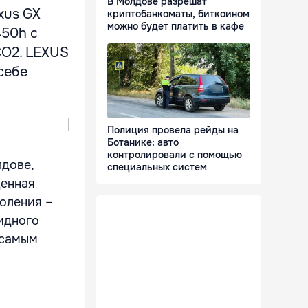
В Молдове разрешат
xus GX
криптобанкоматы, биткоином
можно будет платить в кафе
450h с
CO2. LEXUS
себе
Полиция провела рейды на
Ботанике: авто
контролировали с помощью
лдове,
специальных систем
щенная
оления –
идного
 самым