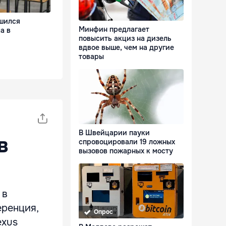
шился
Минфин предлагает
а в
повысить акциз на дизель
вдвое выше, чем на другие
товары
В Швейцарии пауки
в
спровоцировали 19 ложных
вызовов пожарных к мосту
 в
еренция,
Опрос
exus