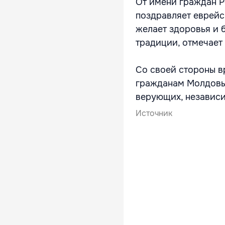
От имени граждан Р
поздравляет еврей
желает здоровья и 
традиции, отмечает
Со своей стороны в
гражданам Молдовы 
верующих, независи
Источник