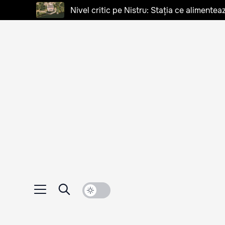
Nivel critic pe Nistru: Stația ce alimentea