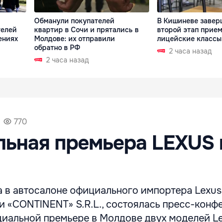
Обманули покупателей
В Кишиневе завер
телей
квартир в Сочи и прятались в
второй этап прием
ениях
Молдове: их отправили
лицейские классы
обратно в РФ
2 часа назад
2 часа назад
770
ьная премьера LEXUS 
а в автосалоне официального импортера Lexus
и «CONTINENT» S.R.L., состоялась пресс-конф
иальной премьере в Молдове двух моделей L